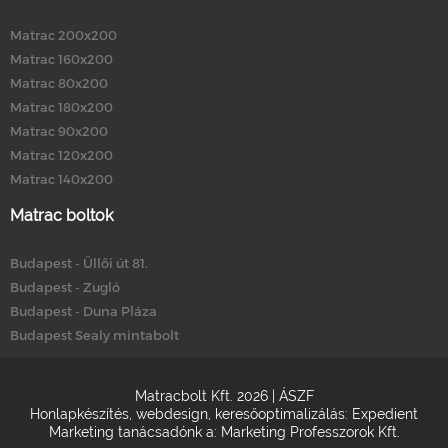
Matrac 200x200
Matrac 160x200
Matrac 80x200
Matrac 180x200
Matrac 90x200
Matrac 120x200
Matrac 140x200
Matrac boltok
Budapest - Üllői út 81.
Budapest - Zugló
Budapest - Duna Pláza
Budapest Sealy mintabolt
Matracbolt Kft. 2026 |
ÁSZF
Honlapkészítés
,
webdesign
,
keresőoptimalizálás
:
Expedient
Marketing tanácsadónk a:
Marketing Professzorok Kft.