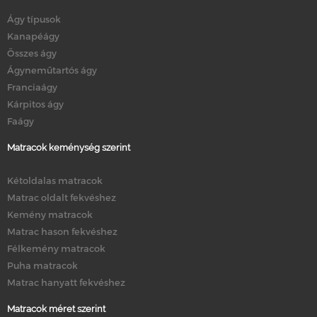
Ágy típusok
Kanapéágy
Összes ágy
Ágyneműtartós ágy
Franciaágy
Kárpitos ágy
Faágy
Matracok keménység szerint
Kétoldalas matracok
Matrac oldalt fekvéshez
Kemény matracok
Matrac hason fekvéshez
Félkemény matracok
Puha matracok
Matrac hanyatt fekvéshez
Matracok méret szerint