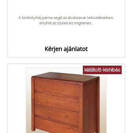
A tönkölyhéj párna segít az alvászavar leküzdésében,
enyhíti az ízületi és migrénes...
Kérjen ajánlatot
kiállitott-kishibás