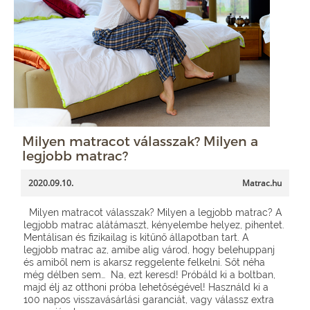
Milyen matracot válasszak? Milyen a
legjobb matrac?
2020.09.10.
Matrac.hu
Milyen matracot válasszak? Milyen a legjobb matrac? A
legjobb matrac alátámaszt, kényelembe helyez, pihentet.
Mentálisan és fizikailag is kitűnő állapotban tart. A
legjobb matrac az, amibe alig várod, hogy belehuppanj
és amiből nem is akarsz reggelente felkelni. Sőt néha
még délben sem… Na, ezt keresd! Próbáld ki a boltban,
majd élj az otthoni próba lehetőségével! Használd ki a
100 napos visszavásárlási garanciát, vagy válassz extra