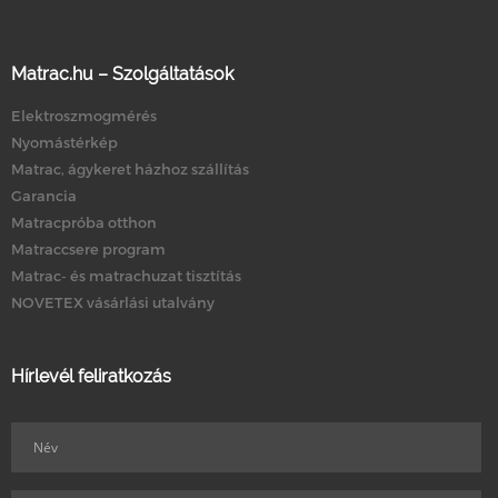
Matrac.hu – Szolgáltatások
Elektroszmogmérés
Nyomástérkép
Matrac, ágykeret házhoz szállítás
Garancia
Matracpróba otthon
Matraccsere program
Matrac- és matrachuzat tisztítás
NOVETEX vásárlási utalvány
Hírlevél feliratkozás