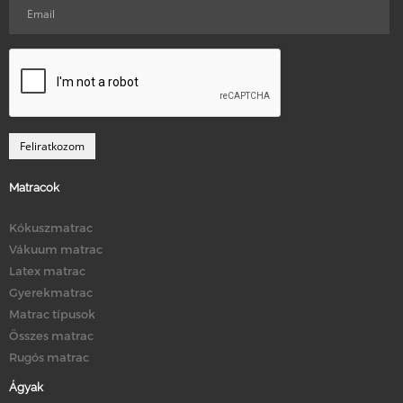
Matracok
Kókuszmatrac
Vákuum matrac
Latex matrac
Gyerekmatrac
Matrac típusok
Összes matrac
Rugós matrac
Ágyak