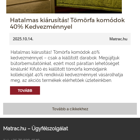
Hatalmas kiárusítás! Tömörfa komódok
40% Kedvezménnyel
2025.10.14.
Matrac.hu
Hatalmas kiárusítás! Tömörfa komódok 40%
kedvezménnyel – csak a kiállított darabok. Megújítjuk
bútorbemutatóinkat, ezért most páratlan lehetőséget
kínálunk! Kifutó és kiállított tömörfa komódjaink
kollekcióját 40% rendkívüli kedvezménnyel vásárolhatja
meg, az akciós termékek elérhetőek üzleteinkben.
TOVÁBB
Tovább a cikkekhez
Matrac.hu – Ügyfélszolgálat