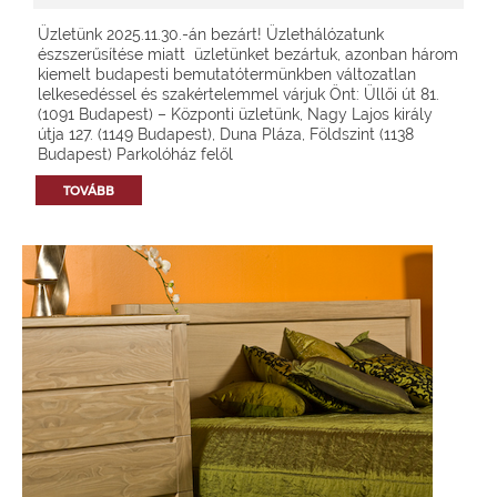
Üzletünk 2025.11.30.-án bezárt! Üzlethálózatunk
észszerűsítése miatt üzletünket bezártuk, azonban három
kiemelt budapesti bemutatótermünkben változatlan
lelkesedéssel és szakértelemmel várjuk Önt: Üllői út 81.
(1091 Budapest) – Központi üzletünk, Nagy Lajos király
útja 127. (1149 Budapest), Duna Pláza, Földszint (1138
Budapest) Parkolóház felől
TOVÁBB