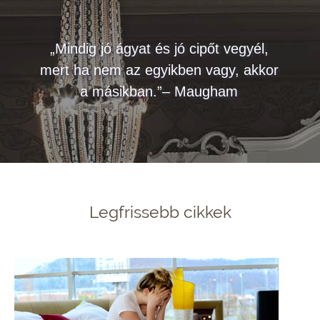
„Mindig jó ágyat és jó cipőt vegyél,
mert ha nem az egyikben vagy, akkor
a másikban.”– Maugham
Legfrissebb cikkek