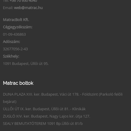
Tel:
+36 70 930 4040
Email:
web@matrac.hu
MatracBolt Kft.
Cégjegyzékszám:
01-09-436863
Adószám:
32677056-2-43
Székhely:
1091 Budapest, Üllői út 95.
Matrac boltok
DUNA PLAZA XIII. ker. Budapest, Váci út 178. - Földszint (Parkoló felőli
bejárat)
ÜLLŐI ÚT IX. ker. Budapest, Üllői út 81. - Klinikák
ZUGLÓ XIV. ker. Budapest, Nagy Lajos kir. útja 127.
SEALY BEMUTATÓTEREM 1091 Bp.Üllői út 81/b