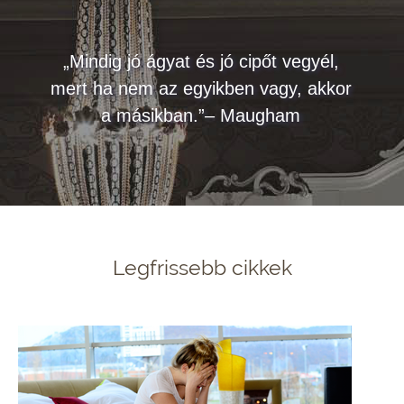
„Mindig jó ágyat és jó cipőt vegyél,
mert ha nem az egyikben vagy, akkor
a másikban.”– Maugham
Legfrissebb cikkek