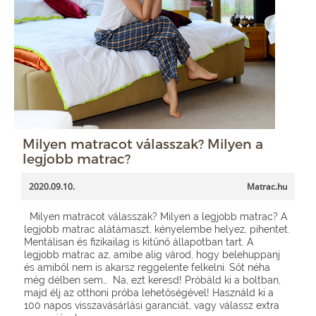
Milyen matracot válasszak? Milyen a
legjobb matrac?
2020.09.10.
Matrac.hu
Milyen matracot válasszak? Milyen a legjobb matrac? A
legjobb matrac alátámaszt, kényelembe helyez, pihentet.
Mentálisan és fizikailag is kitűnő állapotban tart. A
legjobb matrac az, amibe alig várod, hogy belehuppanj
és amiből nem is akarsz reggelente felkelni. Sőt néha
még délben sem… Na, ezt keresd! Próbáld ki a boltban,
majd élj az otthoni próba lehetőségével! Használd ki a
100 napos visszavásárlási garanciát, vagy válassz extra