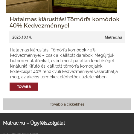
Hatalmas kiárusítás! Tömörfa komódok
40% Kedvezménnyel
2025.10.14.
Matrac.hu
Hatalmas kiárusítás! Tömörfa komódok 40%
kedvezménnyel – csak a kiállított darabok. Megújítjuk
bútorbemutatóinkat, ezért most páratlan lehetőséget
kínálunk! Kifutó és kiállított tömörfa komódjaink
kollekcióját 40% rendkívüli kedvezménnyel vásárolhatja
meg, az akciós termékek elérhetőek üzleteinkben.
TOVÁBB
Tovább a cikkekhez
Matrac.hu – Ügyfélszolgálat