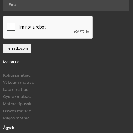
Matracok
Kókuszmatrac
Vákuum matrac
Latex matrac
Gyerekmatrac
Matrac típusok
Összes matrac
Rugós matrac
Ágyak