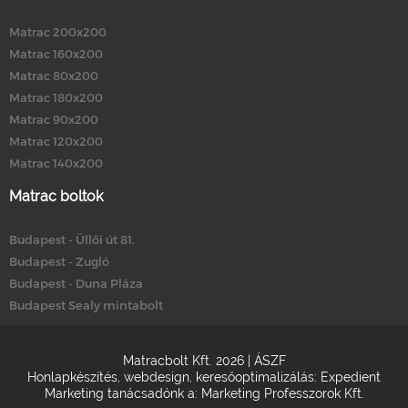
Matrac 200x200
Matrac 160x200
Matrac 80x200
Matrac 180x200
Matrac 90x200
Matrac 120x200
Matrac 140x200
Matrac boltok
Budapest - Üllői út 81.
Budapest - Zugló
Budapest - Duna Pláza
Budapest Sealy mintabolt
Matracbolt Kft. 2026 |
ÁSZF
Honlapkészítés
,
webdesign
,
keresőoptimalizálás
:
Expedient
Marketing tanácsadónk a:
Marketing Professzorok Kft.