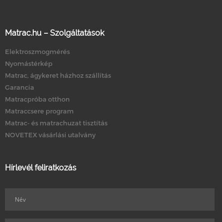
Matrac.hu – Szolgáltatások
Elektroszmogmérés
Nyomástérkép
Matrac, ágykeret házhoz szállítás
Garancia
Matracpróba otthon
Matraccsere program
Matrac- és matrachuzat tisztítás
NOVETEX vásárlási utalvány
Hírlevél feliratkozás