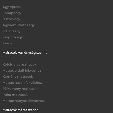
Ágy típusok
Kanapéágy
Összes ágy
Ágyneműtartós ágy
Franciaágy
Kárpitos ágy
Faágy
Matracok keménység szerint
Kétoldalas matracok
Matrac oldalt fekvéshez
Kemény matracok
Matrac hason fekvéshez
Félkemény matracok
Puha matracok
Matrac hanyatt fekvéshez
Matracok méret szerint