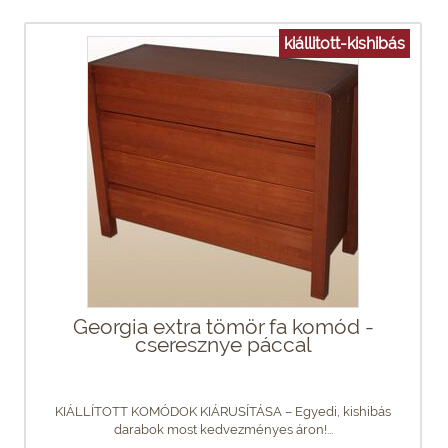
kiállitott-kishibás
Georgia extra tömör fa komód -
cseresznye páccal
KIÁLLÍTOTT KOMÓDOK KIÁRUSÍTÁSA – Egyedi, kishibás
darabok most kedvezményes áron!...