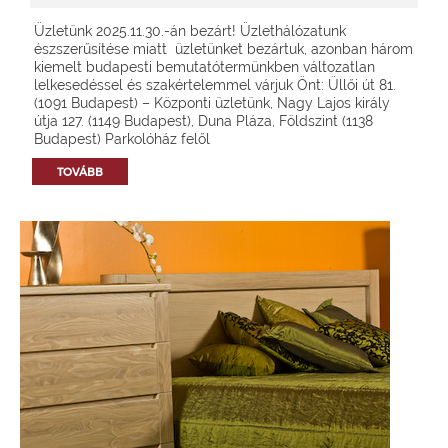
Üzletünk 2025.11.30.-án bezárt! Üzlethálózatunk
észszerűsítése miatt üzletünket bezártuk, azonban három
kiemelt budapesti bemutatótermünkben változatlan
lelkesedéssel és szakértelemmel várjuk Önt: Üllői út 81.
(1091 Budapest) – Központi üzletünk, Nagy Lajos király
útja 127. (1149 Budapest), Duna Pláza, Földszint (1138
Budapest) Parkolóház felől
TOVÁBB