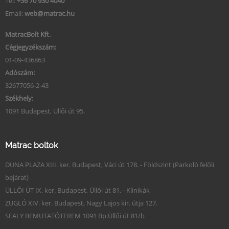
Tel:
+36 70 930 4040
Email:
web@matrac.hu
MatracBolt Kft.
Cégjegyzékszám:
01-09-436863
Adószám:
32677056-2-43
Székhely:
1091 Budapest, Üllői út 95.
Matrac boltok
DUNA PLAZA XIII. ker. Budapest, Váci út 178. - Földszint (Parkoló felőli
bejárat)
ÜLLŐI ÚT IX. ker. Budapest, Üllői út 81. - Klinikák
ZUGLÓ XIV. ker. Budapest, Nagy Lajos kir. útja 127.
SEALY BEMUTATÓTEREM 1091 Bp.Üllői út 81/b