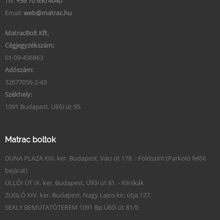
Tel:
+36 70 930 4040
Email:
web@matrac.hu
MatracBolt Kft.
Cégjegyzékszám:
01-09-436863
Adószám:
32677056-2-43
Székhely:
1091 Budapest, Üllői út 95.
Matrac boltok
DUNA PLAZA XIII. ker. Budapest, Váci út 178. - Földszint (Parkoló felőli
bejárat)
ÜLLŐI ÚT IX. ker. Budapest, Üllői út 81. - Klinikák
ZUGLÓ XIV. ker. Budapest, Nagy Lajos kir. útja 127.
SEALY BEMUTATÓTEREM 1091 Bp.Üllői út 81/b