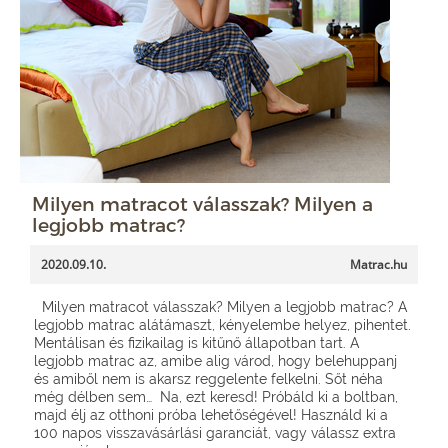
Milyen matracot válasszak? Milyen a
legjobb matrac?
2020.09.10.
Matrac.hu
Milyen matracot válasszak? Milyen a legjobb matrac? A
legjobb matrac alátámaszt, kényelembe helyez, pihentet.
Mentálisan és fizikailag is kitűnő állapotban tart. A
legjobb matrac az, amibe alig várod, hogy belehuppanj
és amiből nem is akarsz reggelente felkelni. Sőt néha
még délben sem… Na, ezt keresd! Próbáld ki a boltban,
majd élj az otthoni próba lehetőségével! Használd ki a
100 napos visszavásárlási garanciát, vagy válassz extra