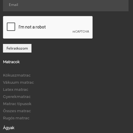
Matracok
Kókuszmatrac
Vákuum matrac
Latex matrac
Gyerekmatrac
Matrac típusok
Összes matrac
Rugós matrac
Ágyak