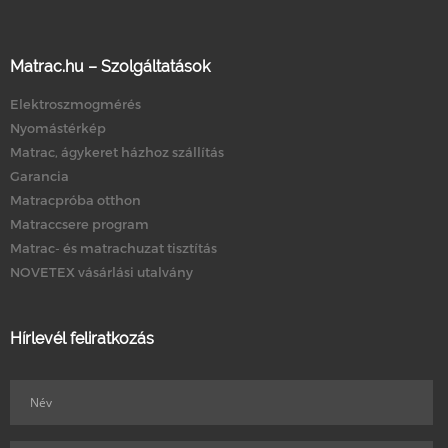
Matrac.hu – Szolgáltatások
Elektroszmogmérés
Nyomástérkép
Matrac, ágykeret házhoz szállítás
Garancia
Matracpróba otthon
Matraccsere program
Matrac- és matrachuzat tisztítás
NOVETEX vásárlási utalvány
Hírlevél feliratkozás