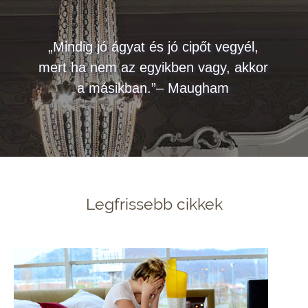
„Mindig jó ágyat és jó cipőt vegyél,
mert ha nem az egyikben vagy, akkor
a másikban.”– Maugham
Legfrissebb cikkek