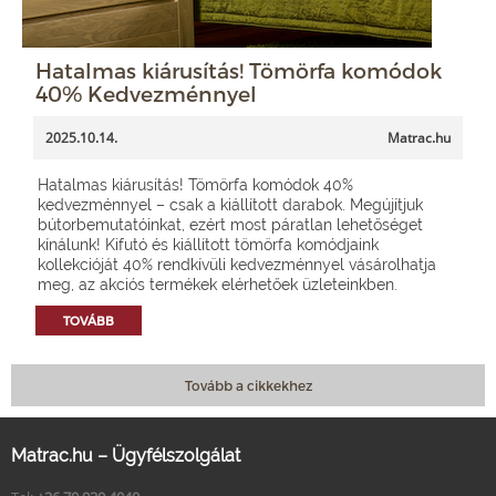
Hatalmas kiárusítás! Tömörfa komódok
40% Kedvezménnyel
2025.10.14.
Matrac.hu
Hatalmas kiárusítás! Tömörfa komódok 40%
kedvezménnyel – csak a kiállított darabok. Megújítjuk
bútorbemutatóinkat, ezért most páratlan lehetőséget
kínálunk! Kifutó és kiállított tömörfa komódjaink
kollekcióját 40% rendkívüli kedvezménnyel vásárolhatja
meg, az akciós termékek elérhetőek üzleteinkben.
TOVÁBB
Tovább a cikkekhez
Matrac.hu – Ügyfélszolgálat