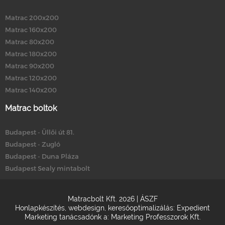
Matrac 200x200
Matrac 160x200
Matrac 80x200
Matrac 180x200
Matrac 90x200
Matrac 120x200
Matrac 140x200
Matrac boltok
Budapest - Üllői út 81.
Budapest - Zugló
Budapest - Duna Pláza
Budapest Sealy mintabolt
Matracbolt Kft. 2026 |
ÁSZF
Honlapkészítés
,
webdesign
,
keresőoptimalizálás
:
Expedient
Marketing tanácsadónk a:
Marketing Professzorok Kft.