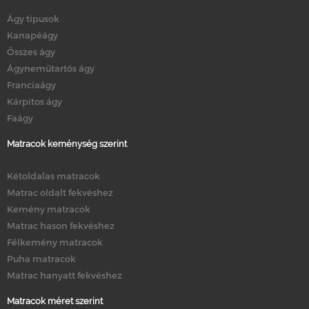
Ágy típusok
Kanapéágy
Összes ágy
Ágyneműtartós ágy
Franciaágy
Kárpitos ágy
Faágy
Matracok keménység szerint
Kétoldalas matracok
Matrac oldalt fekvéshez
Kemény matracok
Matrac hason fekvéshez
Félkemény matracok
Puha matracok
Matrac hanyatt fekvéshez
Matracok méret szerint