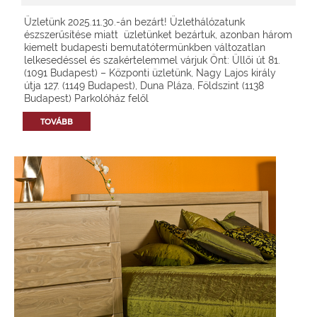
Üzletünk 2025.11.30.-án bezárt! Üzlethálózatunk
észszerűsítése miatt üzletünket bezártuk, azonban három
kiemelt budapesti bemutatótermünkben változatlan
lelkesedéssel és szakértelemmel várjuk Önt: Üllői út 81.
(1091 Budapest) – Központi üzletünk, Nagy Lajos király
útja 127. (1149 Budapest), Duna Pláza, Földszint (1138
Budapest) Parkolóház felől
TOVÁBB