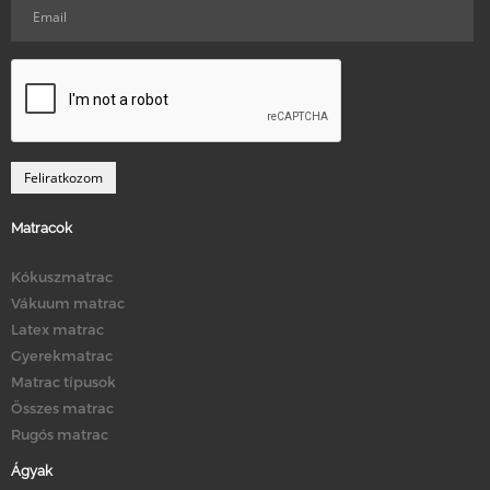
Matracok
Kókuszmatrac
Vákuum matrac
Latex matrac
Gyerekmatrac
Matrac típusok
Összes matrac
Rugós matrac
Ágyak