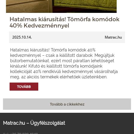
Hatalmas kiárusítás! Tömörfa komódok
40% Kedvezménnyel
2025.10.14.
Matrac.hu
Hatalmas kiárusítás! Tömörfa komódok 40%
kedvezménnyel – csak a kiállított darabok. Megújítjuk
bútorbemutatóinkat, ezért most páratlan lehetőséget
kínálunk! Kifutó és kiállított tömörfa komódjaink
kollekcióját 40% rendkívüli kedvezménnyel vásárolhatja
meg, az akciós termékek elérhetőek üzleteinkben.
TOVÁBB
Tovább a cikkekhez
Matrac.hu – Ügyfélszolgálat