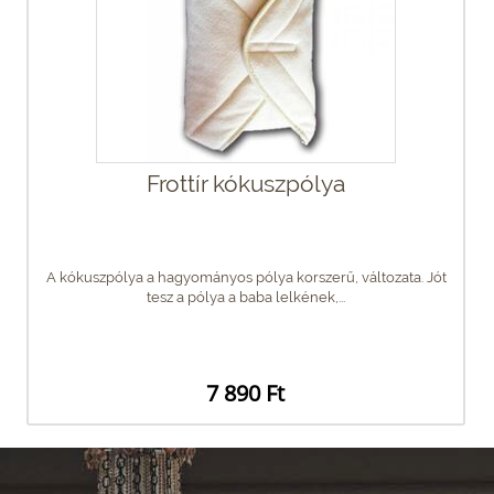
Frottír kókuszpólya
A kókuszpólya a hagyományos pólya korszerű, változata. Jót
tesz a pólya a baba lelkének,...
7 890 Ft