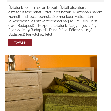
Üzletünk 2025.11.30.-án bezárt! Üzlethálózatunk
észszerűsítése miatt üzletünket bezártuk, azonban három
kiemelt budapesti bemutatótermünkben változatlan
lelkesedéssel és szakértelemmel várjuk Önt: Üllői út 81.
(1091 Budapest) – Központi üzletünk, Nagy Lajos király
útja 127. (1149 Budapest), Duna Pláza, Földszint (1138
Budapest) Parkolóház felől
TOVÁBB