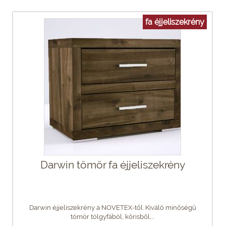
fa éjjeliszekrény
Darwin tömör fa éjjeliszekrény
Darwin éjjeliszekrény a NOVETEX-től. Kiváló minőségű
tömör tölgyfából, kőrisből,...