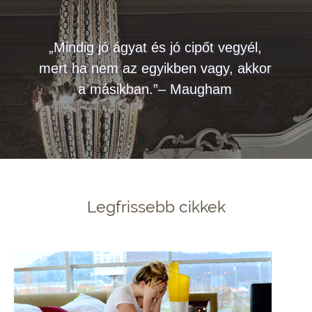
„Mindig jó ágyat és jó cipőt vegyél,
mert ha nem az egyikben vagy, akkor
a másikban.”– Maugham
Legfrissebb cikkek