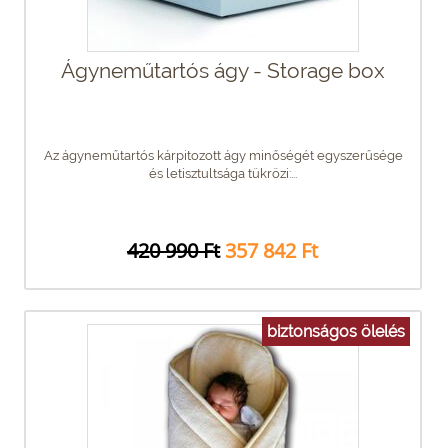
Ágyneműtartós ágy - Storage box
Az ágyneműtartós kárpitozott ágy minőségét egyszerűsége
és letisztultsága tükrözi:...
420 990 Ft
357 842 Ft
biztonságos ölelés