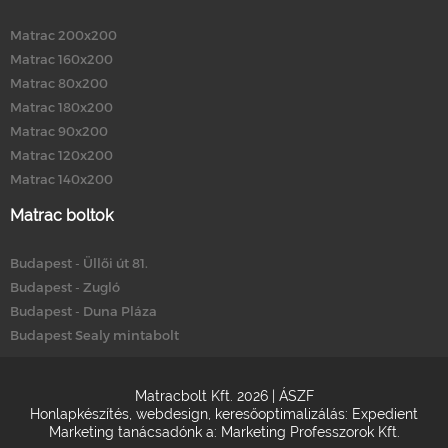
Matrac 200x200
Matrac 160x200
Matrac 80x200
Matrac 180x200
Matrac 90x200
Matrac 120x200
Matrac 140x200
Matrac boltok
Budapest - Üllői út 81.
Budapest - Zugló
Budapest - Duna Pláza
Budapest Sealy mintabolt
Matracbolt Kft. 2026 |
ÁSZF
Honlapkészítés
,
webdesign
,
keresőoptimalizálás
:
Expedient
Marketing tanácsadónk a:
Marketing Professzorok Kft.