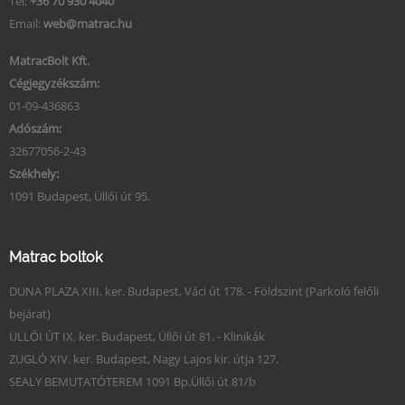
Tel:
+36 70 930 4040
Email:
web@matrac.hu
MatracBolt Kft.
Cégjegyzékszám:
01-09-436863
Adószám:
32677056-2-43
Székhely:
1091 Budapest, Üllői út 95.
Matrac boltok
DUNA PLAZA XIII. ker. Budapest, Váci út 178. - Földszint (Parkoló felőli
bejárat)
ÜLLŐI ÚT IX. ker. Budapest, Üllői út 81. - Klinikák
ZUGLÓ XIV. ker. Budapest, Nagy Lajos kir. útja 127.
SEALY BEMUTATÓTEREM 1091 Bp.Üllői út 81/b