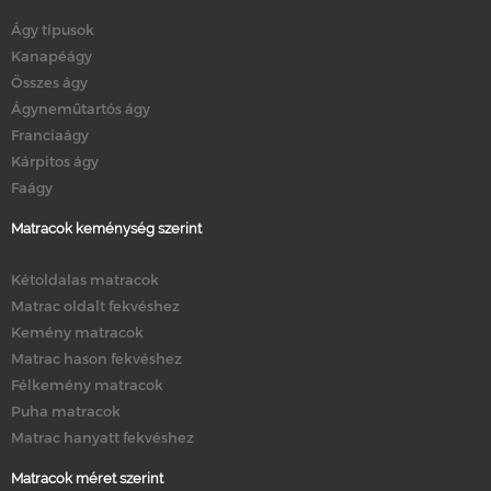
Ágy típusok
Kanapéágy
Összes ágy
Ágyneműtartós ágy
Franciaágy
Kárpitos ágy
Faágy
Matracok keménység szerint
Kétoldalas matracok
Matrac oldalt fekvéshez
Kemény matracok
Matrac hason fekvéshez
Félkemény matracok
Puha matracok
Matrac hanyatt fekvéshez
Matracok méret szerint