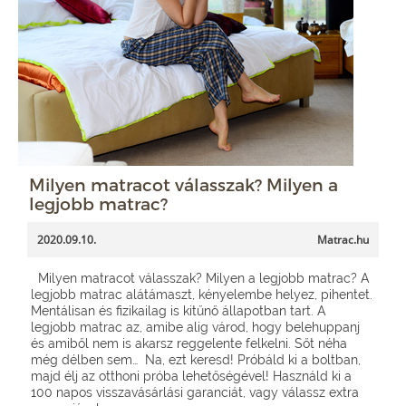
Milyen matracot válasszak? Milyen a
legjobb matrac?
2020.09.10.
Matrac.hu
Milyen matracot válasszak? Milyen a legjobb matrac? A
legjobb matrac alátámaszt, kényelembe helyez, pihentet.
Mentálisan és fizikailag is kitűnő állapotban tart. A
legjobb matrac az, amibe alig várod, hogy belehuppanj
és amiből nem is akarsz reggelente felkelni. Sőt néha
még délben sem… Na, ezt keresd! Próbáld ki a boltban,
majd élj az otthoni próba lehetőségével! Használd ki a
100 napos visszavásárlási garanciát, vagy válassz extra