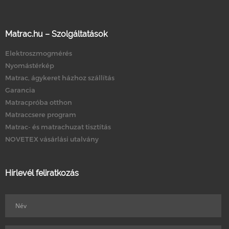
Matrac.hu – Szolgáltatások
Elektroszmogmérés
Nyomástérkép
Matrac, ágykeret házhoz szállítás
Garancia
Matracpróba otthon
Matraccsere program
Matrac- és matrachuzat tisztítás
NOVETEX vásárlási utalvány
Hírlevél feliratkozás