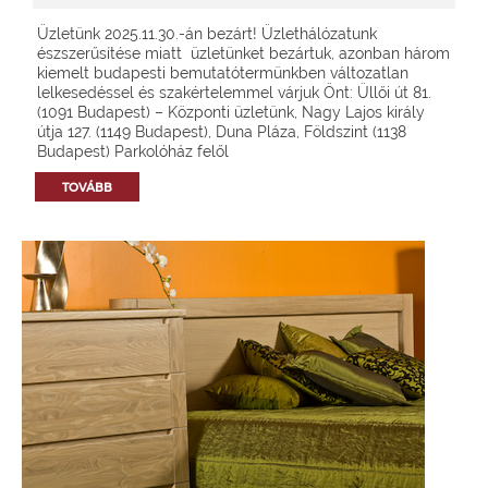
Üzletünk 2025.11.30.-án bezárt! Üzlethálózatunk
észszerűsítése miatt üzletünket bezártuk, azonban három
kiemelt budapesti bemutatótermünkben változatlan
lelkesedéssel és szakértelemmel várjuk Önt: Üllői út 81.
(1091 Budapest) – Központi üzletünk, Nagy Lajos király
útja 127. (1149 Budapest), Duna Pláza, Földszint (1138
Budapest) Parkolóház felől
TOVÁBB