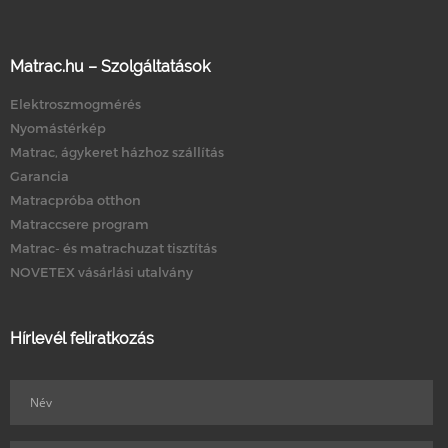
Matrac.hu – Szolgáltatások
Elektroszmogmérés
Nyomástérkép
Matrac, ágykeret házhoz szállítás
Garancia
Matracpróba otthon
Matraccsere program
Matrac- és matrachuzat tisztítás
NOVETEX vásárlási utalvány
Hírlevél feliratkozás