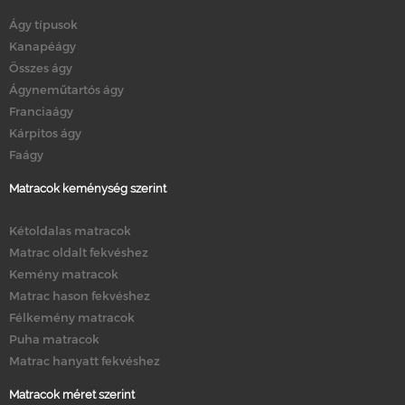
Ágy típusok
Kanapéágy
Összes ágy
Ágyneműtartós ágy
Franciaágy
Kárpitos ágy
Faágy
Matracok keménység szerint
Kétoldalas matracok
Matrac oldalt fekvéshez
Kemény matracok
Matrac hason fekvéshez
Félkemény matracok
Puha matracok
Matrac hanyatt fekvéshez
Matracok méret szerint