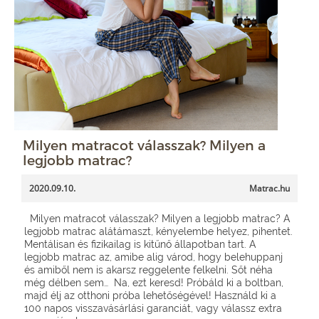
Milyen matracot válasszak? Milyen a
legjobb matrac?
2020.09.10.
Matrac.hu
Milyen matracot válasszak? Milyen a legjobb matrac? A
legjobb matrac alátámaszt, kényelembe helyez, pihentet.
Mentálisan és fizikailag is kitűnő állapotban tart. A
legjobb matrac az, amibe alig várod, hogy belehuppanj
és amiből nem is akarsz reggelente felkelni. Sőt néha
még délben sem… Na, ezt keresd! Próbáld ki a boltban,
majd élj az otthoni próba lehetőségével! Használd ki a
100 napos visszavásárlási garanciát, vagy válassz extra