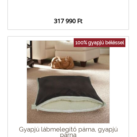
317 990 Ft
100% gyapjú béléssel
Gyapjú lábmelegítő párna, gyapjú
párna