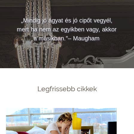
„Mindig jó ágyat és jó cipőt vegyél,
mert ha nem az egyikben vagy, akkor
a másikban.”– Maugham
Legfrissebb cikkek