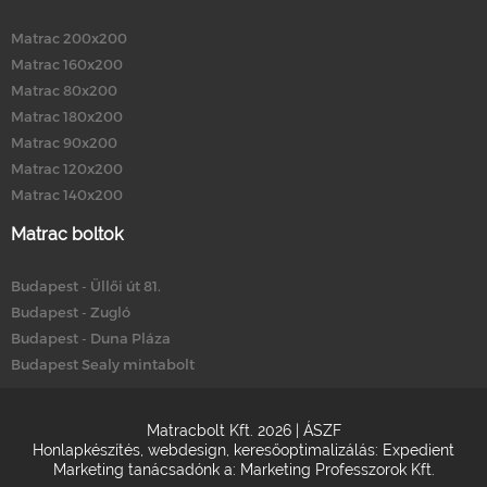
Matrac 200x200
Matrac 160x200
Matrac 80x200
Matrac 180x200
Matrac 90x200
Matrac 120x200
Matrac 140x200
Matrac boltok
Budapest - Üllői út 81.
Budapest - Zugló
Budapest - Duna Pláza
Budapest Sealy mintabolt
Matracbolt Kft. 2026 |
ÁSZF
Honlapkészítés
,
webdesign
,
keresőoptimalizálás
:
Expedient
Marketing tanácsadónk a:
Marketing Professzorok Kft.