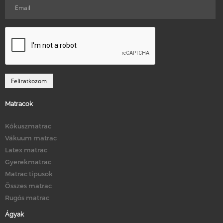
Matracok
Kókuszmatrac
Vákuum matrac
Latex matrac
Gyerekmatrac
Matrac típusok
Összes matrac
Rugós matrac
Ágyak