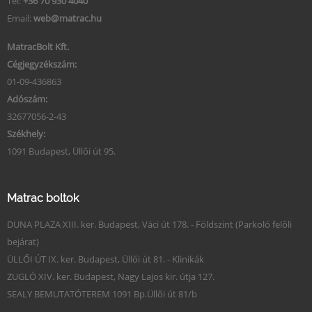
Tel:
+36 70 930 4040
Email:
web@matrac.hu
MatracBolt Kft.
Cégjegyzékszám:
01-09-436863
Adószám:
32677056-2-43
Székhely:
1091 Budapest, Üllői út 95.
Matrac boltok
DUNA PLAZA XIII. ker. Budapest, Váci út 178. - Földszint (Parkoló felőli
bejárat)
ÜLLŐI ÚT IX. ker. Budapest, Üllői út 81. - Klinikák
ZUGLÓ XIV. ker. Budapest, Nagy Lajos kir. útja 127.
SEALY BEMUTATÓTEREM 1091 Bp.Üllői út 81/b