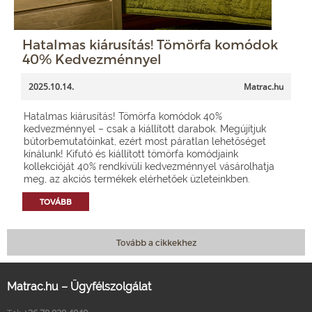
Hatalmas kiárusítás! Tömörfa komódok
40% Kedvezménnyel
2025.10.14.
Matrac.hu
Hatalmas kiárusítás! Tömörfa komódok 40%
kedvezménnyel – csak a kiállított darabok. Megújítjuk
bútorbemutatóinkat, ezért most páratlan lehetőséget
kínálunk! Kifutó és kiállított tömörfa komódjaink
kollekcióját 40% rendkívüli kedvezménnyel vásárolhatja
meg, az akciós termékek elérhetőek üzleteinkben.
TOVÁBB
Tovább a cikkekhez
Matrac.hu – Ügyfélszolgálat