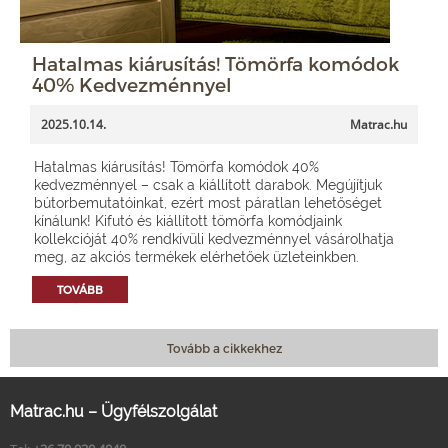
Hatalmas kiárusítás! Tömörfa komódok
40% Kedvezménnyel
2025.10.14.
Matrac.hu
Hatalmas kiárusítás! Tömörfa komódok 40%
kedvezménnyel – csak a kiállított darabok. Megújítjuk
bútorbemutatóinkat, ezért most páratlan lehetőséget
kínálunk! Kifutó és kiállított tömörfa komódjaink
kollekcióját 40% rendkívüli kedvezménnyel vásárolhatja
meg, az akciós termékek elérhetőek üzleteinkben.
TOVÁBB
Tovább a cikkekhez
Matrac.hu – Ügyfélszolgálat