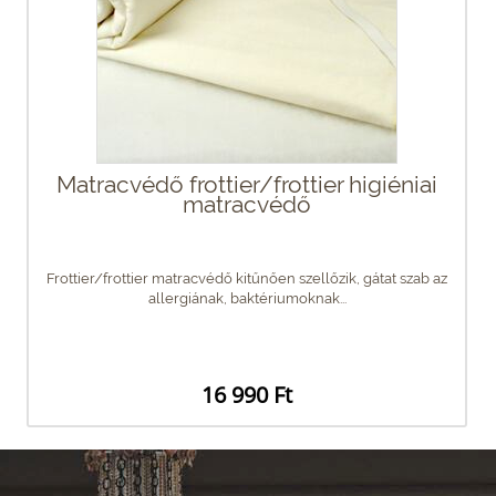
Matracvédő frottier/frottier higiéniai
matracvédő
Frottier/frottier matracvédő kitűnően szellőzik, gátat szab az
allergiának, baktériumoknak...
16 990 Ft