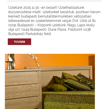
Üzletünk 2025.11.30.-án bezárt! Üzlethálózatunk
észszerűsítése miatt üzletünket bezártuk, azonban három
kiemelt budapesti bemutatótermünkben változatlan
lelkesedéssel és szakértelemmel várjuk Önt: Üllői út 81.
(1091 Budapest) – Központi üzletünk, Nagy Lajos király
útja 127. (1149 Budapest), Duna Pláza, Földszint (1138
Budapest) Parkolóház felől
TOVÁBB