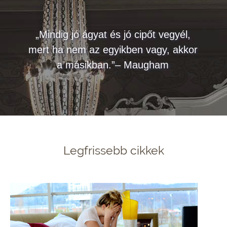
„Mindig jó ágyat és jó cipőt vegyél,
mert ha nem az egyikben vagy, akkor
a másikban.”– Maugham
Legfrissebb cikkek