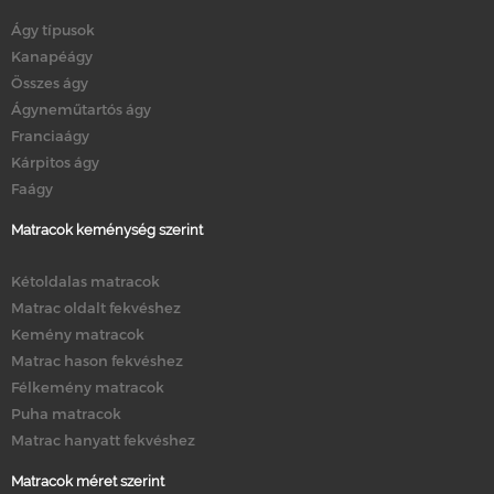
Ágy típusok
Kanapéágy
Összes ágy
Ágyneműtartós ágy
Franciaágy
Kárpitos ágy
Faágy
Matracok keménység szerint
Kétoldalas matracok
Matrac oldalt fekvéshez
Kemény matracok
Matrac hason fekvéshez
Félkemény matracok
Puha matracok
Matrac hanyatt fekvéshez
Matracok méret szerint