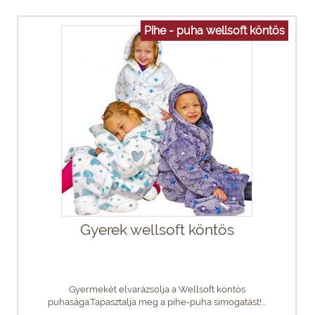
Pihe - puha wellsoft köntös
Gyerek wellsoft köntös
Gyermekét elvarázsolja a Wellsoft köntös
puhasága.Tapasztalja meg a pihe-puha simogatást!...