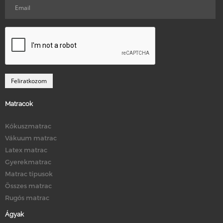
Matracok
Kókuszmatrac
Vákuum matrac
Latex matrac
Gyerekmatrac
Matrac típusok
Összes matrac
Rugós matrac
Ágyak