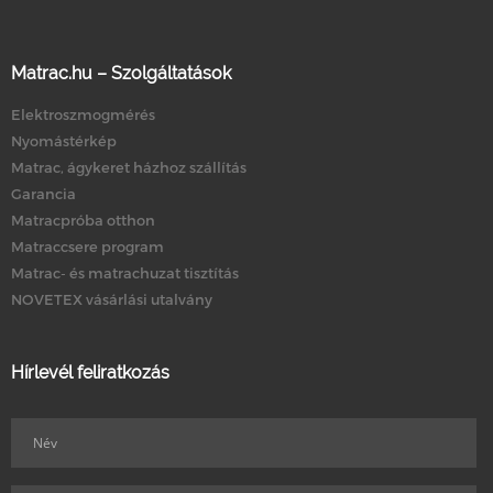
Matrac.hu – Szolgáltatások
Elektroszmogmérés
Nyomástérkép
Matrac, ágykeret házhoz szállítás
Garancia
Matracpróba otthon
Matraccsere program
Matrac- és matrachuzat tisztítás
NOVETEX vásárlási utalvány
Hírlevél feliratkozás