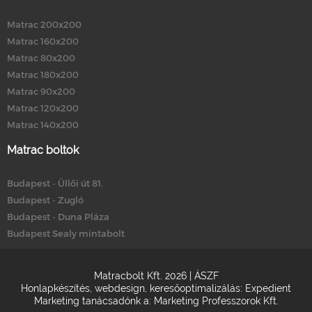
Matrac 200x200
Matrac 160x200
Matrac 80x200
Matrac 180x200
Matrac 90x200
Matrac 120x200
Matrac 140x200
Matrac boltok
Budapest - Üllői út 81.
Budapest - Zugló
Budapest - Duna Pláza
Budapest Sealy mintabolt
Matracbolt Kft. 2026 |
ÁSZF
Honlapkészítés
,
webdesign
,
keresőoptimalizálás
:
Expedient
Marketing tanácsadónk a:
Marketing Professzorok Kft.