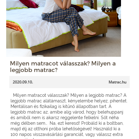
Milyen matracot válasszak? Milyen a
legjobb matrac?
2020.09.10.
Matrac.hu
Milyen matracot válasszak? Milyen a legjobb matrac? A
legjobb matrac alátámaszt, kényelembe helyez, pihentet.
Mentálisan és fizikailag is kitűnő állapotban tart. A
legjobb matrac az, amibe alig várod, hogy belehuppanj
és amiből nem is akarsz reggelente felkelni. Sőt néha
még délben sem… Na, ezt keresd! Próbáld ki a boltban,
majd élj az otthoni próba lehetőségével! Használd ki a
100 napos visszavásárlási garanciát, vagy válassz extra