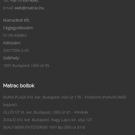
Tel:
+36 70 930 4040
Email:
web@matrac.hu
MatracBolt Kft.
Cégjegyzékszám:
01-09-436863
Adószám:
32677056-2-43
Székhely:
1091 Budapest, Üllői út 95.
Matrac boltok
DUNA PLAZA XIII. ker. Budapest, Váci út 178. - Földszint (Parkoló felőli
bejárat)
ÜLLŐI ÚT IX. ker. Budapest, Üllői út 81. - Klinikák
ZUGLÓ XIV. ker. Budapest, Nagy Lajos kir. útja 127.
SEALY BEMUTATÓTEREM 1091 Bp.Üllői út 81/b