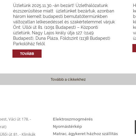
Üzletünk 2025.11.30.-án bezárt! Üzlethálózatunk
H
észszerűsítése miatt üzletünket bezártuk, azonban
k
három kiemelt budapesti bemutatótermünkben
b
változatlan lelkesedéssel és szakértelemmel várjuk
k
Önt: Üllői út 81. (1091 Budapest) – Központi
k
üzletünk, Nagy Lajos király útja 127. (1149
v
Budapest), Duna Pláza, Földszint (1138 Budapest)
ü
Parkolóház felől
TOVÁBB
Tovább a cikkekhez
Matrac.hu – Szolgáltatások
st, Váci út 178. -
Elektroszmogmérés
rat)
Nyomástérkép
Matrac, ágykeret házhoz szállítás
llői út 81. - Klinikák