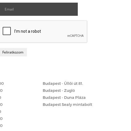
Matrac boltok
 szerint
00
Budapest - Üllői út 81.
00
Budapest - Zugló
0
Budapest - Duna Pláza
00
Budapest Sealy mintabolt
0
00
00