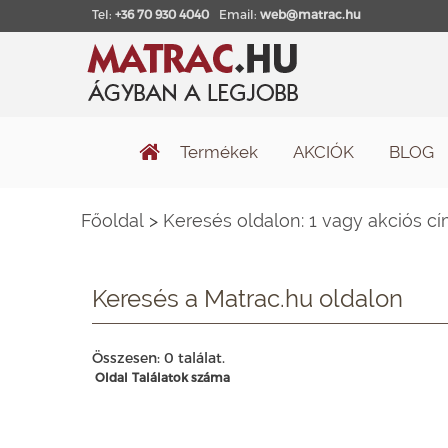
Tel:
+36 70 930 4040
Email:
web@matrac.hu
Termékek
AKCIÓK
BLOG
Főoldal
>
Keresés oldalon: 1 vagy akciós c
Keresés a Matrac.hu oldalon
Összesen: 0 találat.
Oldal
Találatok száma