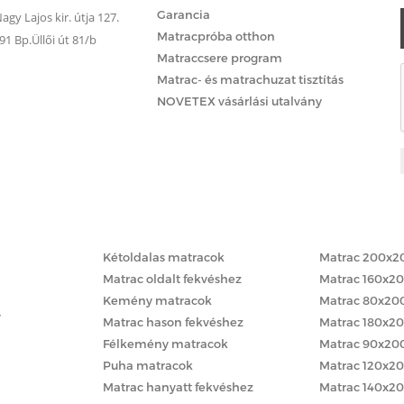
Garancia
gy Lajos kir. útja 127.
Matracpróba otthon
 Bp.Üllői út 81/b
Matraccsere program
Matrac- és matrachuzat tisztítás
NOVETEX vásárlási utalvány
Matracok keménység szerint
Matracok méret
Kétoldalas matracok
Matrac 200x2
Matrac oldalt fekvéshez
Matrac 160x2
Kemény matracok
Matrac 80x20
y
Matrac hason fekvéshez
Matrac 180x2
Félkemény matracok
Matrac 90x20
Puha matracok
Matrac 120x2
Matrac hanyatt fekvéshez
Matrac 140x2