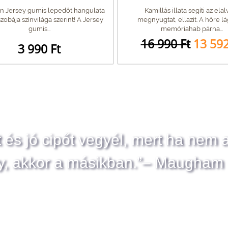
n Jersey gumis lepedőt hangulata
Kamillás illata segíti az elal
zobája színvilága szerint! A Jersey
megnyugtat, ellazít. A hőre l
gumis...
memóriahab párna...
16 990 Ft
13 592
3 990 Ft
t és jó cipőt vegyél, mert ha nem 
y, akkor a másikban.”– Maugham