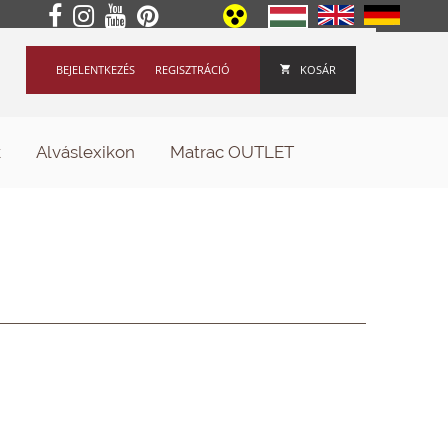
BEJELENTKEZÉS
REGISZTRÁCIÓ
KOSÁR
k
Alváslexikon
Matrac OUTLET