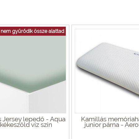
nem gyűrődik össze alattad
 Jersey lepedő - Aqua
Kamillás memória
 kékeszöld víz szín
junior párna - Aero