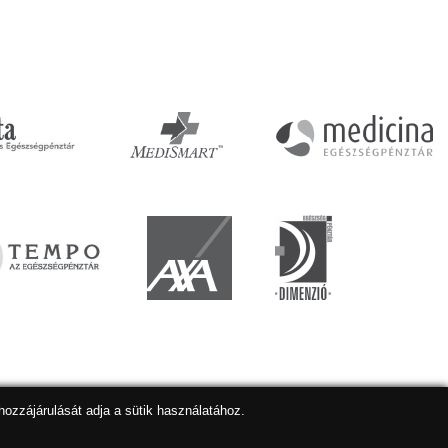
hozzájárulását adja a sütik használatához.
lapkészítés
,
webdesign
,
keresőoptimalizálás
:
Expedient
Marketing tanácsadónk a:
Marketing Professzorok Kft.