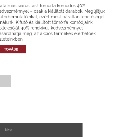
atalmas kiárusítás! Tömörfa komódok 40%
edvezménnyel – csak a kiállított darabok. Megújítjuk
útorbemutatóinkat, ezért most páratlan lehetőséget
ínálunk! Kifutó és kiállított tömörfa komódjaink
ollekcióját 40% rendkívüli kedvezménnyel
ásárolhatja meg, az akciós termékek elérhetőek
zleteinkben.
TOVÁBB
Hírlevél feliratkozás