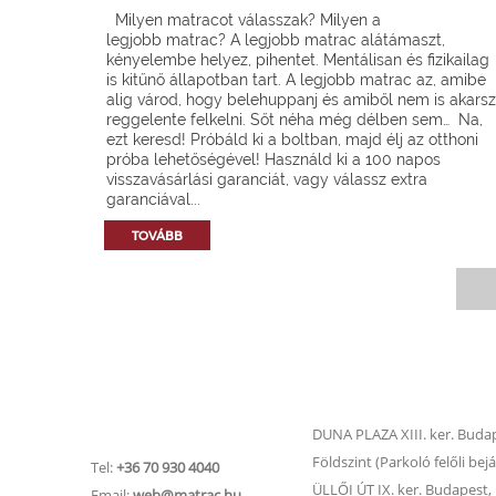
Milyen matracot válasszak? Milyen a
legjobb matrac? A legjobb matrac alátámaszt,
kényelembe helyez, pihentet. Mentálisan és fizikailag
is kitűnő állapotban tart. A legjobb matrac az, amibe
alig várod, hogy belehuppanj és amiből nem is akarsz
reggelente felkelni. Sőt néha még délben sem… Na,
ezt keresd! Próbáld ki a boltban, majd élj az otthoni
próba lehetőségével! Használd ki a 100 napos
visszavásárlási garanciát, vagy válassz extra
garanciával...
TOVÁBB
Matrac.hu –
Matrac boltok
Ügyfélszolgálat
DUNA PLAZA XIII. ker. Budape
Földszint (Parkoló felőli bejá
Tel:
+36 70 930 4040
ÜLLŐI ÚT IX. ker. Budapest, Ü
Email:
web@matrac.hu