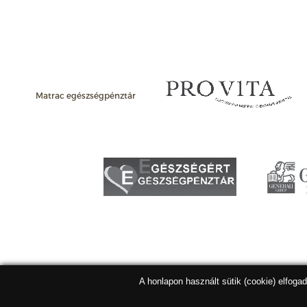
Matrac egészségpénztár
A honlapon használt sütik (cookie) elfoga
Matracbolt Kft. 2026 |
ÁSZF