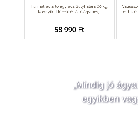
Fix matractartó ágyrács. Súlyhatára 80 kg.
Válasszo
Könnyített lécekből álló ágyrács,...
és hálós
58 990 Ft
„Mindig jó ágya
egyikben vag