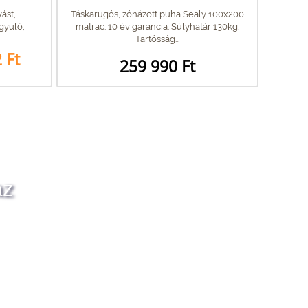
vást,
Táskarugós, zónázott puha Sealy 100x200
ágyuló,
matrac. 10 év garancia. Súlyhatár 130kg.
Tartósság...
 Ft
259 990 Ft
az