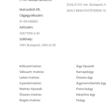
ZUGLÓ XIV. ker. Budapest, Na
MatracBolt Kft.
SEALY BEMUTATÓTEREM 1091
Cégjegyzékszám:
01-09-436863
Adószám:
32677056-2-43
Székhely:
1091 Budapest, Üllői út 95.
Matracok
Ágyak
Kókuszmatrac
Ágy típusok
Vákuum matrac
Kanapéágy
Latex matrac
Összes ágy
Gyerekmatrac
Ágyneműtartós ág
Matrac típusok
Franciaágy
Összes matrac
Kárpitos ágy
Rugós matrac
Faágy