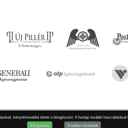
dásával, kényelmesebbé teheti a böngészést. A honlap további használatával 
Hon
Elfogadom
További részletek