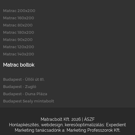
Matrac 200x200
Matrac 160x200
Matrac 80x200
Matrac 180x200
Matrac 90x200
Matrac 120x200
Matrac 140x200
Matrac boltok
Budapest - Üllői út 81.
Budapest - Zugló
Budapest - Duna Pláza
Budapest Sealy mintabolt
Matracbolt Kft. 2026 |
ÁSZF
Honlapkészítés
,
webdesign
,
keresőoptimalizálás
:
Expedient
Marketing tanácsadónk a:
Marketing Professzorok Kft.