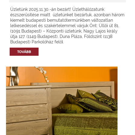
Üzletünk 2025.11.30.-án bezárt! Üzlethálózatunk
észszerűsítése miatt üzletünket bezártuk, azonban három
kiemelt budapesti bemutatótermünkben változatlan
lelkesedéssel és szakértelemmel várjuk Önt: Üllői út 81.
(1091 Budapest) – Központi üzletünk, Nagy Lajos király
útja 127. (1149 Budapest), Duna Pláza, Földszint (1138
Budapest) Parkolóház felől
TOVÁBB