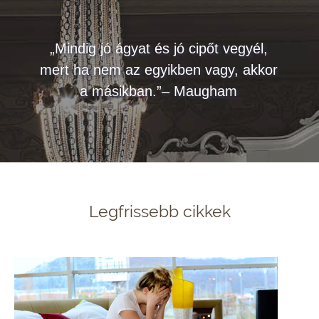
„Mindig jó ágyat és jó cipőt vegyél,
mert ha nem az egyikben vagy, akkor
a másikban.”– Maugham
Legfrissebb cikkek