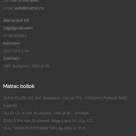
Tel:
+36 70 930 4040
Email:
web@matrac.hu
MatracBolt Kft.
Cégjegyzékszám:
01-09-436863
Adószám:
32677056-2-43
Székhely:
1091 Budapest, Üllői út 95.
Matrac boltok
DUNA PLAZA XIII. ker. Budapest, Váci út 178. - Földszint (Parkoló felőli
bejárat)
ÜLLŐI ÚT IX. ker. Budapest, Üllői út 81. - Klinikák
ZUGLÓ XIV. ker. Budapest, Nagy Lajos kir. útja 127.
SEALY BEMUTATÓTEREM 1091 Bp.Üllői út 81/b