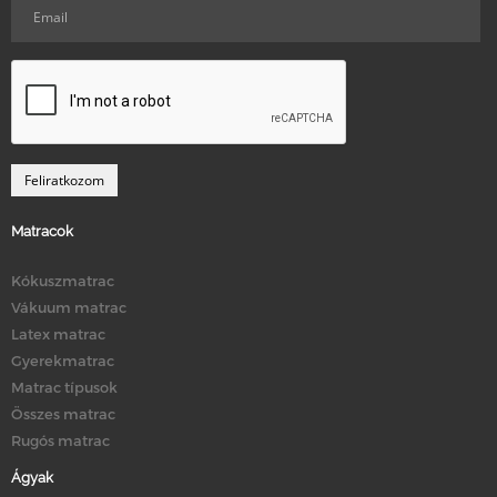
Matracok
Kókuszmatrac
Vákuum matrac
Latex matrac
Gyerekmatrac
Matrac típusok
Összes matrac
Rugós matrac
Ágyak