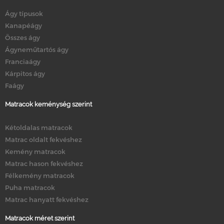
Ágy típusok
Kanapéágy
Összes ágy
Ágyneműtartós ágy
Franciaágy
Kárpitos ágy
Faágy
Matracok keménység szerint
Kétoldalas matracok
Matrac oldalt fekvéshez
Kemény matracok
Matrac hason fekvéshez
Félkemény matracok
Puha matracok
Matrac hanyatt fekvéshez
Matracok méret szerint