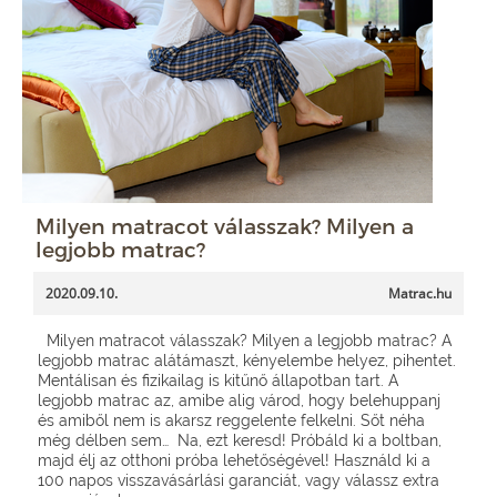
Milyen matracot válasszak? Milyen a
legjobb matrac?
2020.09.10.
Matrac.hu
Milyen matracot válasszak? Milyen a legjobb matrac? A
legjobb matrac alátámaszt, kényelembe helyez, pihentet.
Mentálisan és fizikailag is kitűnő állapotban tart. A
legjobb matrac az, amibe alig várod, hogy belehuppanj
és amiből nem is akarsz reggelente felkelni. Sőt néha
még délben sem… Na, ezt keresd! Próbáld ki a boltban,
majd élj az otthoni próba lehetőségével! Használd ki a
100 napos visszavásárlási garanciát, vagy válassz extra