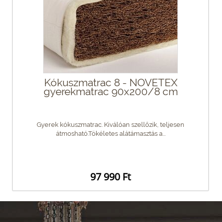
Kókuszmatrac 8 - NOVETEX
gyerekmatrac 90x200/8 cm
Gyerek kókuszmatrac. Kiválóan szellőzik, teljesen
átmosható.Tökéletes alátámasztás a...
97 990 Ft