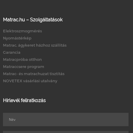
Matrac.hu – Szolgáltatások
Elektroszmogmérés
Nyomástérkép
Matrac, ágykeret házhoz szállítás
Garancia
Matracpróba otthon
Matraccsere program
Matrac- és matrachuzat tisztítás
NOVETEX vásárlási utalvány
Hírlevél feliratkozás