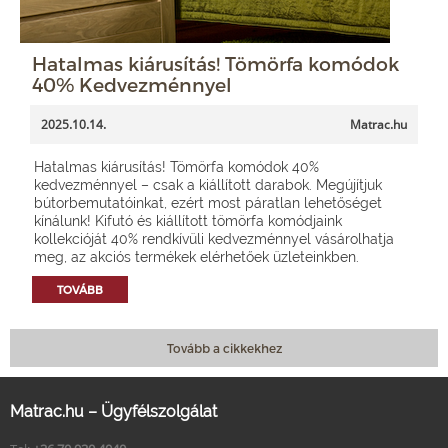
Hatalmas kiárusítás! Tömörfa komódok
40% Kedvezménnyel
2025.10.14.
Matrac.hu
Hatalmas kiárusítás! Tömörfa komódok 40%
kedvezménnyel – csak a kiállított darabok. Megújítjuk
bútorbemutatóinkat, ezért most páratlan lehetőséget
kínálunk! Kifutó és kiállított tömörfa komódjaink
kollekcióját 40% rendkívüli kedvezménnyel vásárolhatja
meg, az akciós termékek elérhetőek üzleteinkben.
TOVÁBB
Tovább a cikkekhez
Matrac.hu – Ügyfélszolgálat