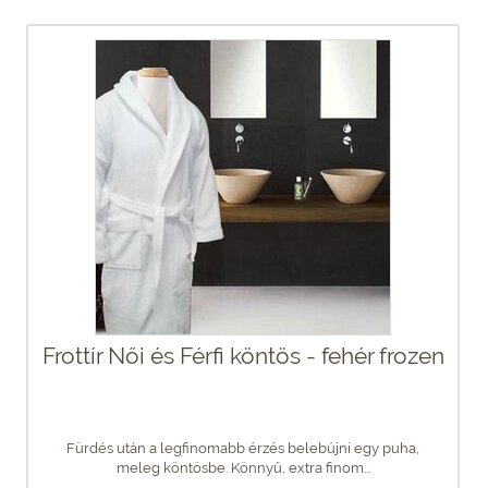
Frottír Női és Férfi köntös - fehér frozen
Fürdés után a legfinomabb érzés belebújni egy puha,
meleg köntösbe. Könnyű, extra finom...