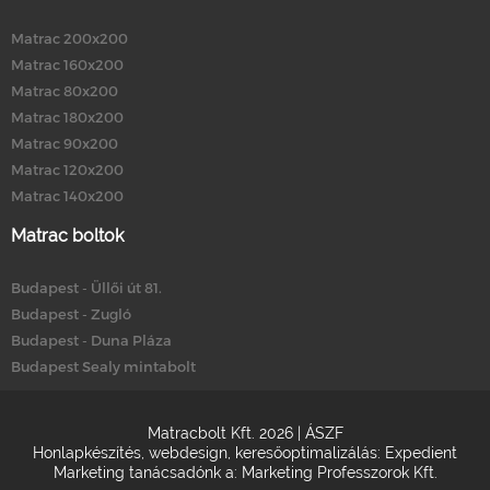
Matrac 200x200
Matrac 160x200
Matrac 80x200
Matrac 180x200
Matrac 90x200
Matrac 120x200
Matrac 140x200
Matrac boltok
Budapest - Üllői út 81.
Budapest - Zugló
Budapest - Duna Pláza
Budapest Sealy mintabolt
Matracbolt Kft. 2026 |
ÁSZF
Honlapkészítés
,
webdesign
,
keresőoptimalizálás
:
Expedient
Marketing tanácsadónk a:
Marketing Professzorok Kft.