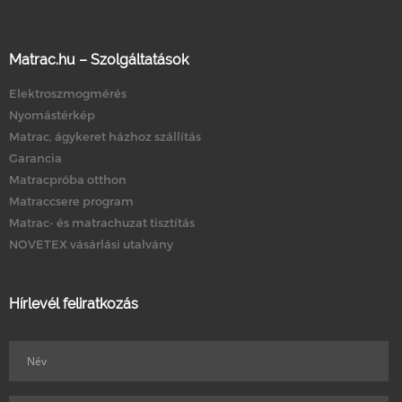
Matrac.hu – Szolgáltatások
Elektroszmogmérés
Nyomástérkép
Matrac, ágykeret házhoz szállítás
Garancia
Matracpróba otthon
Matraccsere program
Matrac- és matrachuzat tisztítás
NOVETEX vásárlási utalvány
Hírlevél feliratkozás