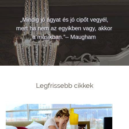
„Mindig jó ágyat és jó cipőt vegyél,
mert ha nem az egyikben vagy, akkor
a másikban.”– Maugham
Legfrissebb cikkek