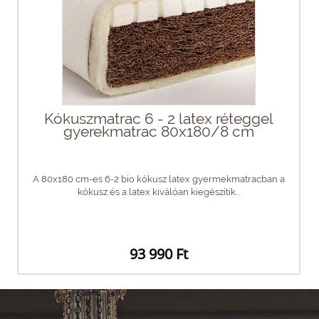
Kókuszmatrac 6 - 2 latex réteggel
gyerekmatrac 80x180/8 cm
A 80x180 cm-es 6-2 bio kókusz latex gyermekmatracban a
kókusz és a latex kiválóan kiegészítik...
93 990 Ft