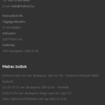
Tel:
+36 70 930 4040
Email:
web@matrac.hu
MatracBolt Kft.
Cégjegyzékszám:
01-09-436863
Adószám:
32677056-2-43
Székhely:
1091 Budapest, Üllői út 95.
Matrac boltok
DUNA PLAZA XIII. ker. Budapest, Váci út 178. - Földszint (Parkoló felőli
bejárat)
ÜLLŐI ÚT IX. ker. Budapest, Üllői út 81. - Klinikák
ZUGLÓ XIV. ker. Budapest, Nagy Lajos kir. útja 127.
SEALY BEMUTATÓTEREM 1091 Bp.Üllői út 81/b