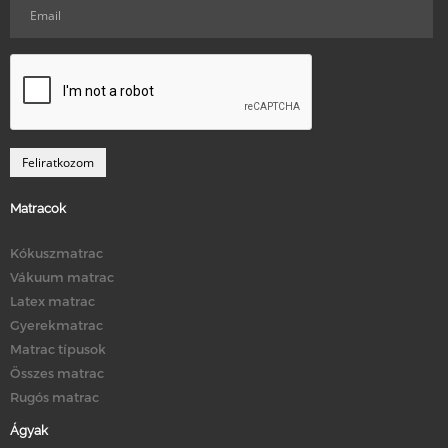
Matracok
Kókuszmatrac
Vákuum matrac
Latex matrac
Gyerekmatrac
Matrac típusok
Összes matrac
Rugós matrac
Ágyak