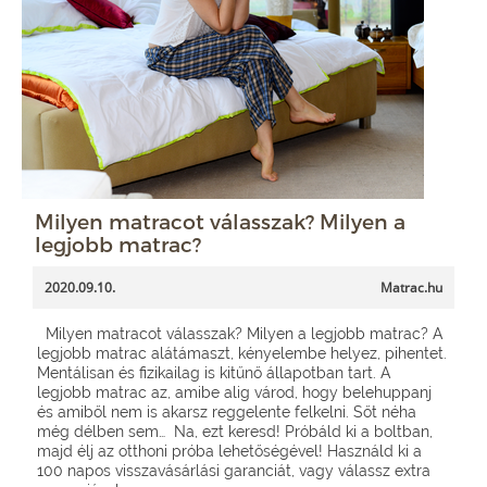
Milyen matracot válasszak? Milyen a
legjobb matrac?
2020.09.10.
Matrac.hu
Milyen matracot válasszak? Milyen a legjobb matrac? A
legjobb matrac alátámaszt, kényelembe helyez, pihentet.
Mentálisan és fizikailag is kitűnő állapotban tart. A
legjobb matrac az, amibe alig várod, hogy belehuppanj
és amiből nem is akarsz reggelente felkelni. Sőt néha
még délben sem… Na, ezt keresd! Próbáld ki a boltban,
majd élj az otthoni próba lehetőségével! Használd ki a
100 napos visszavásárlási garanciát, vagy válassz extra