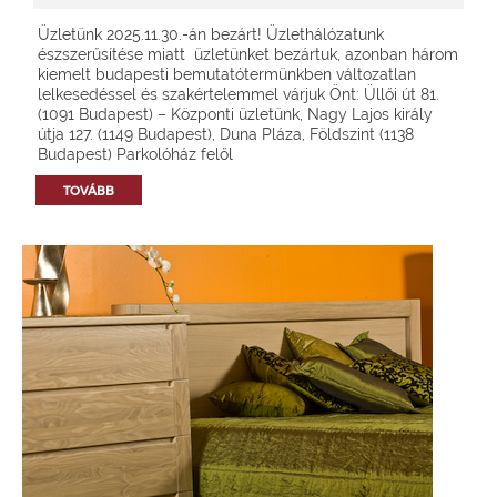
Üzletünk 2025.11.30.-án bezárt! Üzlethálózatunk
észszerűsítése miatt üzletünket bezártuk, azonban három
kiemelt budapesti bemutatótermünkben változatlan
lelkesedéssel és szakértelemmel várjuk Önt: Üllői út 81.
(1091 Budapest) – Központi üzletünk, Nagy Lajos király
útja 127. (1149 Budapest), Duna Pláza, Földszint (1138
Budapest) Parkolóház felől
TOVÁBB