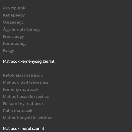
Ágy típusok
Kanapéágy
Összes ágy
Ágyneműtartós ágy
Franciaágy
Kárpitos ágy
Faágy
Matracok keménység szerint
Kétoldalas matracok
Matrac oldalt fekvéshez
Kemény matracok
Matrac hason fekvéshez
Félkemény matracok
Puha matracok
Matrac hanyatt fekvéshez
Matracok méret szerint