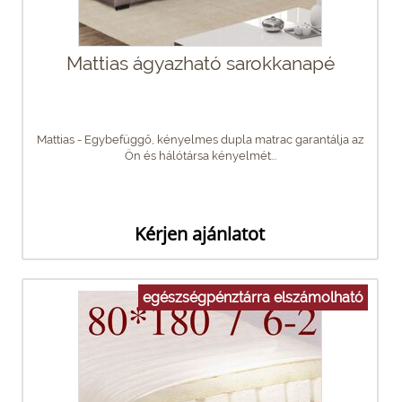
Mattias ágyazható sarokkanapé
Mattias - Egybefüggő, kényelmes dupla matrac garantálja az
Ön és hálótársa kényelmét...
Kérjen ajánlatot
egészségpénztárra elszámolható