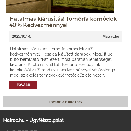
Hatalmas kiárusítás! Tömörfa komódok
40% Kedvezménnyel
2025.10.14.
Matrac.hu
Hatalmas kiárusítás! Tömörfa komódok 40%
kedvezménnyel – csak a kiállított darabok. Megújítjuk
bútorbemutatóinkat, ezért most páratlan lehetőséget
kínálunk! Kifutó és kiállított tömörfa komódjaink
kollekcióját 40% rendkívüli kedvezménnyel vásárolhatja
meg, az akciós termékek elérhetőek üzleteinkben.
TOVÁBB
Tovább a cikkekhez
Matrac.hu – Ügyfélszolgálat