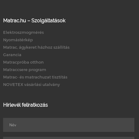
Matrac.hu – Szolgáltatások
Elektroszmogmérés
Nyomástérkép
Matrac, ágykeret házhoz szállítás
Garancia
Matracpróba otthon
Matraccsere program
Matrac- és matrachuzat tisztítás
NOVETEX vásárlási utalvány
Hírlevél feliratkozás