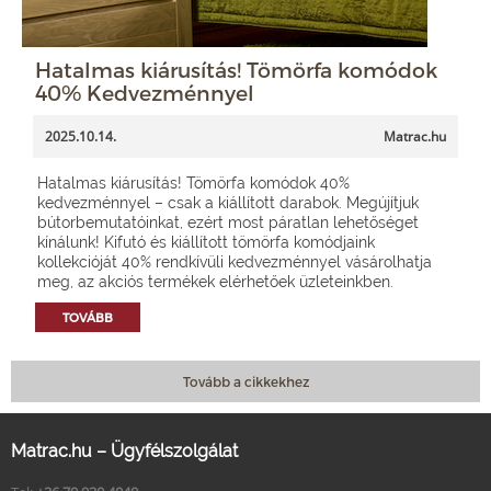
Hatalmas kiárusítás! Tömörfa komódok
40% Kedvezménnyel
2025.10.14.
Matrac.hu
Hatalmas kiárusítás! Tömörfa komódok 40%
kedvezménnyel – csak a kiállított darabok. Megújítjuk
bútorbemutatóinkat, ezért most páratlan lehetőséget
kínálunk! Kifutó és kiállított tömörfa komódjaink
kollekcióját 40% rendkívüli kedvezménnyel vásárolhatja
meg, az akciós termékek elérhetőek üzleteinkben.
TOVÁBB
Tovább a cikkekhez
Matrac.hu – Ügyfélszolgálat