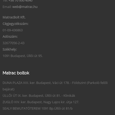
Tel:
+36 70 930 4040
Email:
web@matrac.hu
MatracBolt Kft.
Cégjegyzékszám:
01-09-436863
Adószám:
32677056-2-43
Székhely:
1091 Budapest, Üllői út 95.
Matrac boltok
DUNA PLAZA XIII. ker. Budapest, Váci út 178. - Földszint (Parkoló felőli
bejárat)
ÜLLŐI ÚT IX. ker. Budapest, Üllői út 81. - Klinikák
ZUGLÓ XIV. ker. Budapest, Nagy Lajos kir. útja 127.
SEALY BEMUTATÓTEREM 1091 Bp.Üllői út 81/b