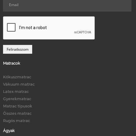
Matracok
Kókuszmatrac
Vákuum matrac
Latex matrac
Gyerekmatrac
Matrac típusok
Összes matrac
Rugós matrac
Ágyak