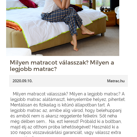
Milyen matracot válasszak? Milyen a
legjobb matrac?
2020.09.10.
Matrac.hu
Milyen matracot válasszak? Milyen a legjobb matrac? A
legjobb matrac alátámaszt, kényelembe helyez, pihentet.
Mentálisan és fizikailag is kitűnő állapotban tart. A
legjobb matrac az, amibe alig várod, hogy belehuppanj
és amiből nem is akarsz reggelente felkelni. Sőt néha
még délben sem… Na, ezt keresd! Próbáld ki a boltban,
majd élj az otthoni próba lehetőségével! Használd ki a
100 napos visszavásárlási garanciát, vagy válassz extra