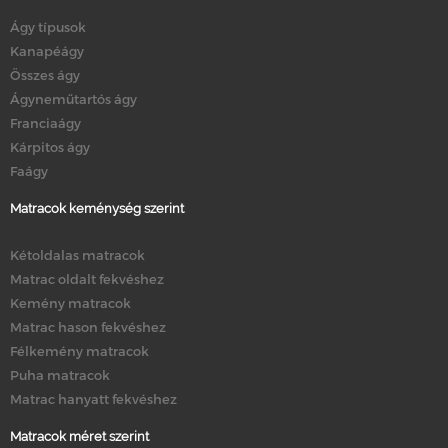
Ágy típusok
Kanapéágy
Összes ágy
Ágyneműtartós ágy
Franciaágy
Kárpitos ágy
Faágy
Matracok keménység szerint
Kétoldalas matracok
Matrac oldalt fekvéshez
Kemény matracok
Matrac hason fekvéshez
Félkemény matracok
Puha matracok
Matrac hanyatt fekvéshez
Matracok méret szerint