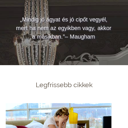
„Mindig jó ágyat és jó cipőt vegyél,
mert ha nem az egyikben vagy, akkor
a másikban.”– Maugham
Legfrissebb cikkek