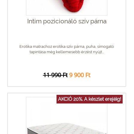
Intim pozicionáló szív párna
Erotika matrachoz erotika szív párna, puha, símogató
tapintása még kellemesebb érzést nyújt...
11 990 Ft
9 900 Ft
AKCIÓ 20%. A készlet erejéig!