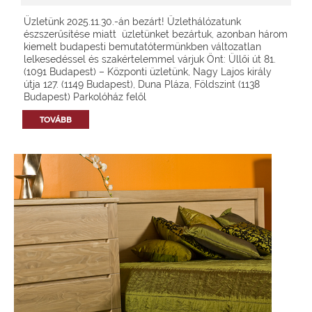
Üzletünk 2025.11.30.-án bezárt! Üzlethálózatunk
észszerűsítése miatt üzletünket bezártuk, azonban három
kiemelt budapesti bemutatótermünkben változatlan
lelkesedéssel és szakértelemmel várjuk Önt: Üllői út 81.
(1091 Budapest) – Központi üzletünk, Nagy Lajos király
útja 127. (1149 Budapest), Duna Pláza, Földszint (1138
Budapest) Parkolóház felől
TOVÁBB