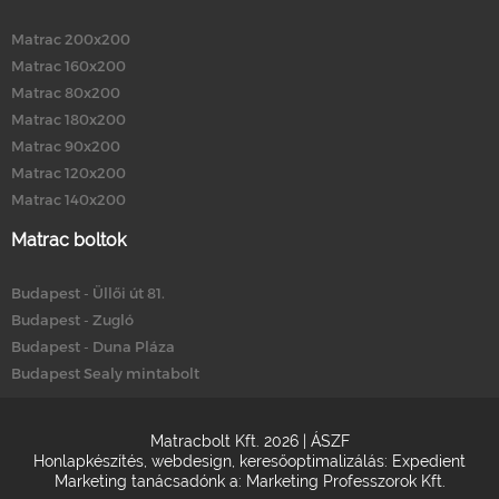
Matrac 200x200
Matrac 160x200
Matrac 80x200
Matrac 180x200
Matrac 90x200
Matrac 120x200
Matrac 140x200
Matrac boltok
Budapest - Üllői út 81.
Budapest - Zugló
Budapest - Duna Pláza
Budapest Sealy mintabolt
Matracbolt Kft. 2026 |
ÁSZF
Honlapkészítés
,
webdesign
,
keresőoptimalizálás
:
Expedient
Marketing tanácsadónk a:
Marketing Professzorok Kft.