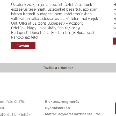
Üzletünk 2025.11.30.-án bezárt! Üzlethálózatunk
H
észszerűsítése miatt üzletünket bezártuk, azonban
k
három kiemelt budapesti bemutatótermünkben
b
változatlan lelkesedéssel és szakértelemmel várjuk
k
Önt: Üllői út 81. (1091 Budapest) – Központi
k
üzletünk, Nagy Lajos király útja 127. (1149
v
Budapest), Duna Pláza, Földszint (1138 Budapest)
ü
Parkolóház felől
TOVÁBB
Tovább a cikkekhez
Matrac.hu – Szolgáltatások
st, Váci út 178. -
Elektroszmogmérés
rat)
Nyomástérkép
Matrac, ágykeret házhoz szállítás
llői út 81. - Klinikák