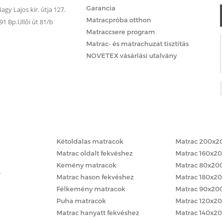
Garancia
gy Lajos kir. útja 127.
Matracpróba otthon
 Bp.Üllői út 81/b
Matraccsere program
Matrac- és matrachuzat tisztítás
NOVETEX vásárlási utalvány
Matracok keménység szerint
Matracok méret
Kétoldalas matracok
Matrac 200x2
Matrac oldalt fekvéshez
Matrac 160x2
Kemény matracok
Matrac 80x20
y
Matrac hason fekvéshez
Matrac 180x2
Félkemény matracok
Matrac 90x20
Puha matracok
Matrac 120x2
Matrac hanyatt fekvéshez
Matrac 140x2