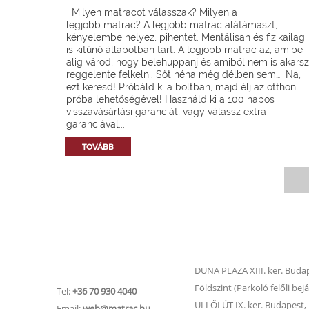
Milyen matracot válasszak? Milyen a
legjobb matrac? A legjobb matrac alátámaszt,
kényelembe helyez, pihentet. Mentálisan és fizikailag
is kitűnő állapotban tart. A legjobb matrac az, amibe
alig várod, hogy belehuppanj és amiből nem is akarsz
reggelente felkelni. Sőt néha még délben sem… Na,
ezt keresd! Próbáld ki a boltban, majd élj az otthoni
próba lehetőségével! Használd ki a 100 napos
visszavásárlási garanciát, vagy válassz extra
garanciával...
TOVÁBB
Matrac.hu –
Matrac boltok
Ügyfélszolgálat
DUNA PLAZA XIII. ker. Budape
Földszint (Parkoló felőli bejá
Tel:
+36 70 930 4040
ÜLLŐI ÚT IX. ker. Budapest, Ü
Email:
web@matrac.hu