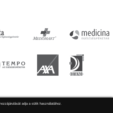
hozzájárulását adja a sütik használatához.
lapkészítés
,
webdesign
,
keresőoptimalizálás
:
Expedient
Marketing tanácsadónk a:
Marketing Professzorok Kft.