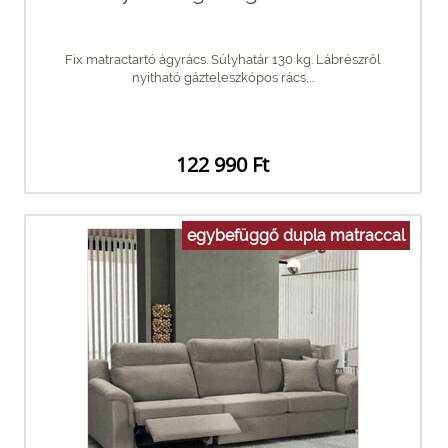
Fix matractartó ágyrács. Súlyhatár 130 kg. Lábrészről
nyitható gázteleszkópos rács,...
122 990 Ft
egybefüggő dupla matraccal