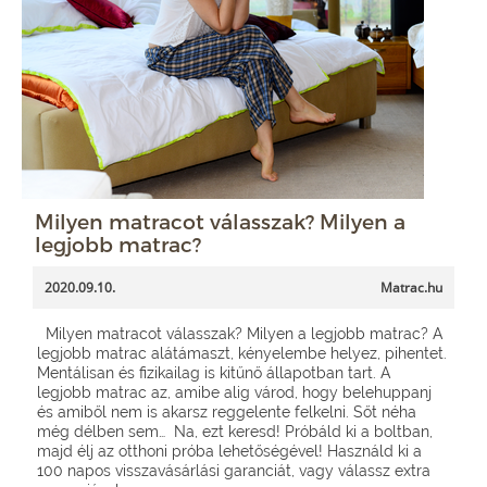
Milyen matracot válasszak? Milyen a
legjobb matrac?
2020.09.10.
Matrac.hu
Milyen matracot válasszak? Milyen a legjobb matrac? A
legjobb matrac alátámaszt, kényelembe helyez, pihentet.
Mentálisan és fizikailag is kitűnő állapotban tart. A
legjobb matrac az, amibe alig várod, hogy belehuppanj
és amiből nem is akarsz reggelente felkelni. Sőt néha
még délben sem… Na, ezt keresd! Próbáld ki a boltban,
majd élj az otthoni próba lehetőségével! Használd ki a
100 napos visszavásárlási garanciát, vagy válassz extra