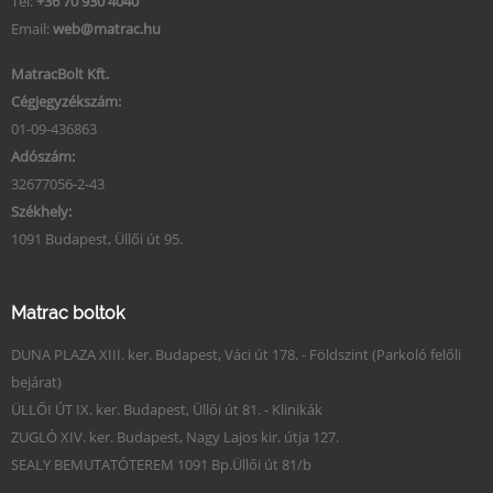
Tel:
+36 70 930 4040
Email:
web@matrac.hu
MatracBolt Kft.
Cégjegyzékszám:
01-09-436863
Adószám:
32677056-2-43
Székhely:
1091 Budapest, Üllői út 95.
Matrac boltok
DUNA PLAZA XIII. ker. Budapest, Váci út 178. - Földszint (Parkoló felőli
bejárat)
ÜLLŐI ÚT IX. ker. Budapest, Üllői út 81. - Klinikák
ZUGLÓ XIV. ker. Budapest, Nagy Lajos kir. útja 127.
SEALY BEMUTATÓTEREM 1091 Bp.Üllői út 81/b