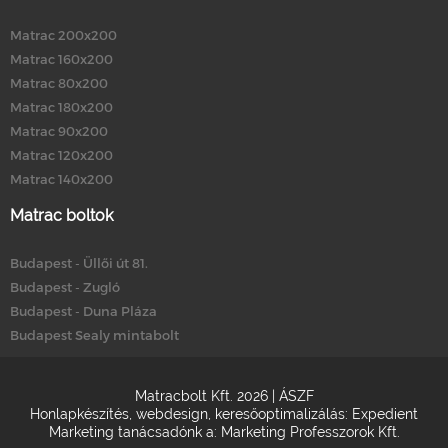
Matrac 200x200
Matrac 160x200
Matrac 80x200
Matrac 180x200
Matrac 90x200
Matrac 120x200
Matrac 140x200
Matrac boltok
Budapest - Üllői út 81.
Budapest - Zugló
Budapest - Duna Pláza
Budapest Sealy mintabolt
Matracbolt Kft. 2026 |
ÁSZF
Honlapkészítés
,
webdesign
,
keresőoptimalizálás
:
Expedient
Marketing tanácsadónk a:
Marketing Professzorok Kft.