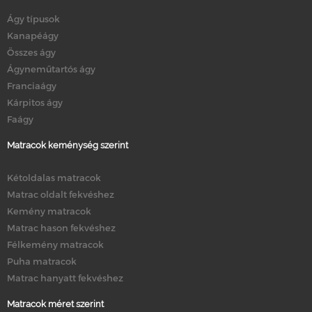
Ágy típusok
Kanapéágy
Összes ágy
Ágyneműtartós ágy
Franciaágy
Kárpitos ágy
Faágy
Matracok keménység szerint
Kétoldalas matracok
Matrac oldalt fekvéshez
Kemény matracok
Matrac hason fekvéshez
Félkemény matracok
Puha matracok
Matrac hanyatt fekvéshez
Matracok méret szerint