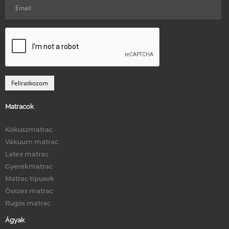
Matracok
Kókuszmatrac
Vákuum matrac
Latex matrac
Gyerekmatrac
Matrac típusok
Összes matrac
Rugós matrac
Ágyak