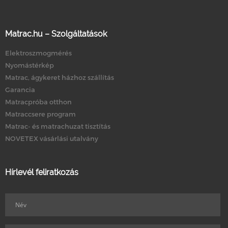
Matrac.hu – Szolgáltatások
Elektroszmogmérés
Nyomástérkép
Matrac, ágykeret házhoz szállítás
Garancia
Matracpróba otthon
Matraccsere program
Matrac- és matrachuzat tisztítás
NOVETEX vásárlási utalvány
Hírlevél feliratkozás