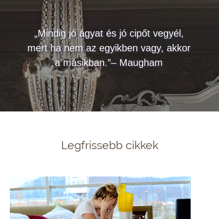
„Mindig jó ágyat és jó cipőt vegyél,
mert ha nem az egyikben vagy, akkor
a másikban.”– Maugham
Legfrissebb cikkek