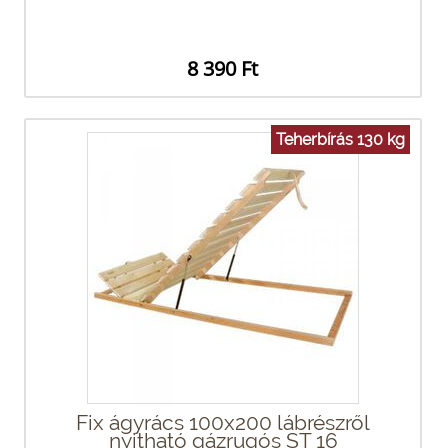
8 390 Ft
Teherbírás 130 kg
Fix ágyrács 100x200 lábrészről
nyitható gázrugós ST 16