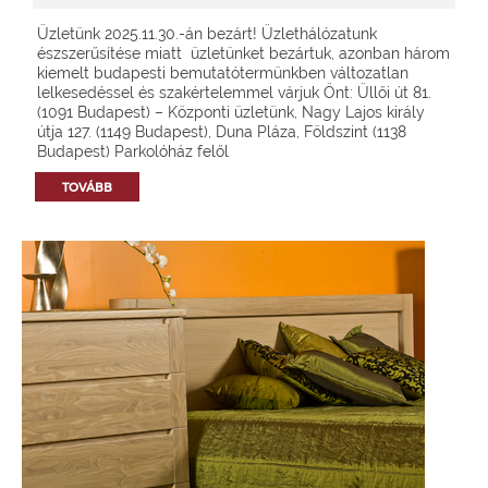
Üzletünk 2025.11.30.-án bezárt! Üzlethálózatunk
észszerűsítése miatt üzletünket bezártuk, azonban három
kiemelt budapesti bemutatótermünkben változatlan
lelkesedéssel és szakértelemmel várjuk Önt: Üllői út 81.
(1091 Budapest) – Központi üzletünk, Nagy Lajos király
útja 127. (1149 Budapest), Duna Pláza, Földszint (1138
Budapest) Parkolóház felől
TOVÁBB