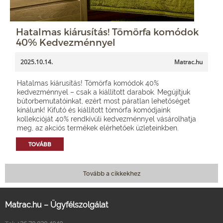
Hatalmas kiárusítás! Tömörfa komódok
40% Kedvezménnyel
2025.10.14.
Matrac.hu
Hatalmas kiárusítás! Tömörfa komódok 40%
kedvezménnyel – csak a kiállított darabok. Megújítjuk
bútorbemutatóinkat, ezért most páratlan lehetőséget
kínálunk! Kifutó és kiállított tömörfa komódjaink
kollekcióját 40% rendkívüli kedvezménnyel vásárolhatja
meg, az akciós termékek elérhetőek üzleteinkben.
TOVÁBB
Tovább a cikkekhez
Matrac.hu – Ügyfélszolgálat