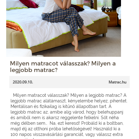
Milyen matracot válasszak? Milyen a
legjobb matrac?
2020.09.10.
Matrac.hu
Milyen matracot válasszak? Milyen a legjobb matrac? A
legjobb matrac alátámaszt, kényelembe helyez, pihentet.
Mentálisan és fizikailag is kitűnő állapotban tart. A
legjobb matrac az, amibe alig várod, hogy belehuppanj
és amiből nem is akarsz reggelente felkelni. Sőt néha
még délben sem… Na, ezt keresd! Próbáld ki a boltban,
majd élj az otthoni próba lehetőségével! Használd ki a
100 napos visszavásárlási garanciát, vagy válassz extra