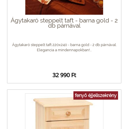
Ágytakaró steppelt taft - barna gold - 2
db párnával
Ágytakaró steppelt taft 220x240 - barna gold - 2 db párnával.
Elegancia a mindennapokban!...
32 990 Ft
fenyő éjjeliszekrény