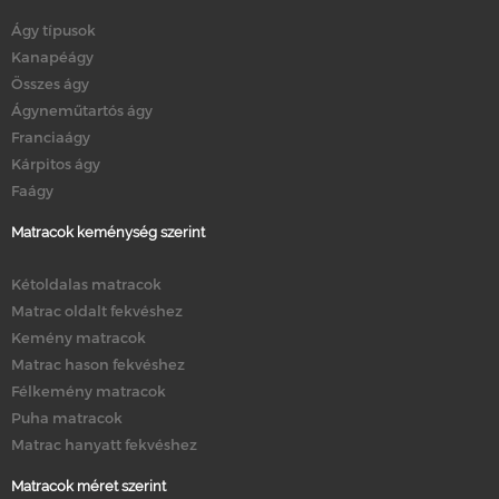
Ágy típusok
Kanapéágy
Összes ágy
Ágyneműtartós ágy
Franciaágy
Kárpitos ágy
Faágy
Matracok keménység szerint
Kétoldalas matracok
Matrac oldalt fekvéshez
Kemény matracok
Matrac hason fekvéshez
Félkemény matracok
Puha matracok
Matrac hanyatt fekvéshez
Matracok méret szerint