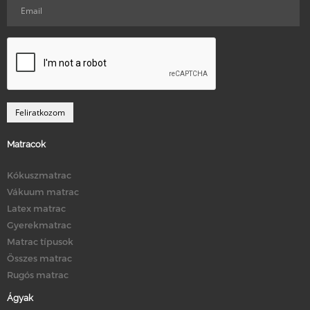
Matracok
Kókuszmatrac
Vákuum matrac
Latex matrac
Gyerekmatrac
Matrac típusok
Összes matrac
Rugós matrac
Ágyak