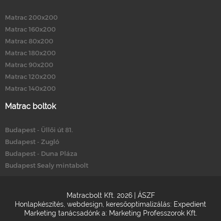
Matrac 200x200
Matrac 160x200
Matrac 80x200
Matrac 180x200
Matrac 90x200
Matrac 120x200
Matrac 140x200
Matrac boltok
Budapest - Üllői út 81.
Budapest - Zugló
Budapest - Duna Pláza
Budapest Sealy mintabolt
Matracbolt Kft. 2026 |
ÁSZF
Honlapkészítés
,
webdesign
,
keresőoptimalizálás
:
Expedient
Marketing tanácsadónk a:
Marketing Professzorok Kft.