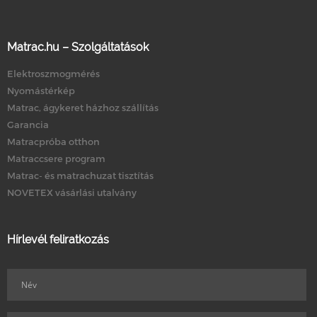
Matrac.hu – Szolgáltatások
Elektroszmogmérés
Nyomástérkép
Matrac, ágykeret házhoz szállítás
Garancia
Matracpróba otthon
Matraccsere program
Matrac- és matrachuzat tisztítás
NOVETEX vásárlási utalvány
Hírlevél feliratkozás