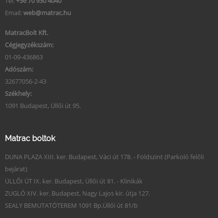
Tel:
+36 70 930 4040
Email:
web@matrac.hu
MatracBolt Kft.
Cégjegyzékszám:
01-09-436863
Adószám:
32677056-2-43
Székhely:
1091 Budapest, Üllői út 95.
Matrac boltok
DUNA PLAZA XIII. ker. Budapest, Váci út 178. - Földszint (Parkoló felőli
bejárat)
ÜLLŐI ÚT IX. ker. Budapest, Üllői út 81. - Klinikák
ZUGLÓ XIV. ker. Budapest, Nagy Lajos kir. útja 127.
SEALY BEMUTATÓTEREM 1091 Bp.Üllői út 81/b