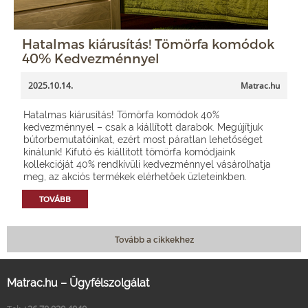
Hatalmas kiárusítás! Tömörfa komódok
40% Kedvezménnyel
2025.10.14.
Matrac.hu
Hatalmas kiárusítás! Tömörfa komódok 40%
kedvezménnyel – csak a kiállított darabok. Megújítjuk
bútorbemutatóinkat, ezért most páratlan lehetőséget
kínálunk! Kifutó és kiállított tömörfa komódjaink
kollekcióját 40% rendkívüli kedvezménnyel vásárolhatja
meg, az akciós termékek elérhetőek üzleteinkben.
TOVÁBB
Tovább a cikkekhez
Matrac.hu – Ügyfélszolgálat