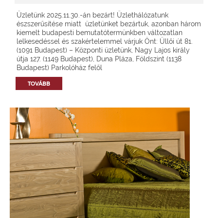
Üzletünk 2025.11.30.-án bezárt! Üzlethálózatunk
észszerűsítése miatt üzletünket bezártuk, azonban három
kiemelt budapesti bemutatótermünkben változatlan
lelkesedéssel és szakértelemmel várjuk Önt: Üllői út 81.
(1091 Budapest) – Központi üzletünk, Nagy Lajos király
útja 127. (1149 Budapest), Duna Pláza, Földszint (1138
Budapest) Parkolóház felől
TOVÁBB