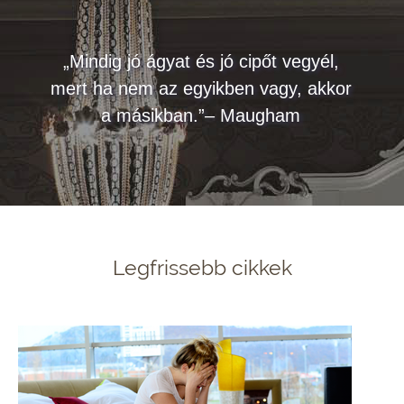
„Mindig jó ágyat és jó cipőt vegyél,
mert ha nem az egyikben vagy, akkor
a másikban.”– Maugham
Legfrissebb cikkek