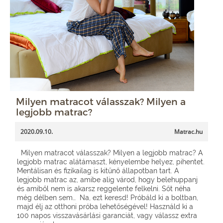
Milyen matracot válasszak? Milyen a
legjobb matrac?
2020.09.10.
Matrac.hu
Milyen matracot válasszak? Milyen a legjobb matrac? A
legjobb matrac alátámaszt, kényelembe helyez, pihentet.
Mentálisan és fizikailag is kitűnő állapotban tart. A
legjobb matrac az, amibe alig várod, hogy belehuppanj
és amiből nem is akarsz reggelente felkelni. Sőt néha
még délben sem… Na, ezt keresd! Próbáld ki a boltban,
majd élj az otthoni próba lehetőségével! Használd ki a
100 napos visszavásárlási garanciát, vagy válassz extra