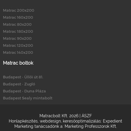
Matrac 200x200
Matrac 160x200
Matrac 80x200
Matrac 180x200
Matrac 90x200
Matrac 120x200
Matrac 140x200
Matrac boltok
Budapest - Üllői út 81.
Budapest - Zugló
Budapest - Duna Pláza
Budapest Sealy mintabolt
Matracbolt Kft. 2026 |
ÁSZF
Honlapkészítés
,
webdesign
,
keresőoptimalizálás
:
Expedient
Marketing tanácsadónk a:
Marketing Professzorok Kft.