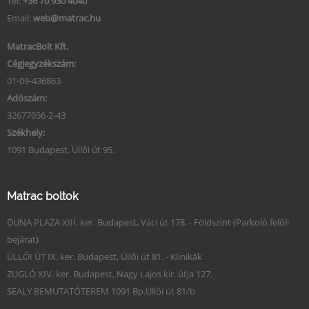
Tel:
+36 70 930 4040
Email:
web@matrac.hu
MatracBolt Kft.
Cégjegyzékszám:
01-09-436863
Adószám:
32677056-2-43
Székhely:
1091 Budapest, Üllői út 95.
Matrac boltok
DUNA PLAZA XIII. ker. Budapest, Váci út 178. - Földszint (Parkoló felőli
bejárat)
ÜLLŐI ÚT IX. ker. Budapest, Üllői út 81. - Klinikák
ZUGLÓ XIV. ker. Budapest, Nagy Lajos kir. útja 127.
SEALY BEMUTATÓTEREM 1091 Bp.Üllői út 81/b