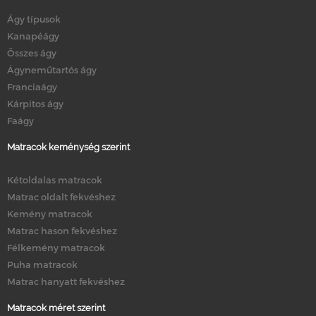
Ágy típusok
Kanapéágy
Összes ágy
Ágyneműtartós ágy
Franciaágy
Kárpitos ágy
Faágy
Matracok keménység szerint
Kétoldalas matracok
Matrac oldalt fekvéshez
Kemény matracok
Matrac hason fekvéshez
Félkemény matracok
Puha matracok
Matrac hanyatt fekvéshez
Matracok méret szerint