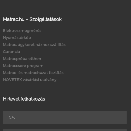
Matrac.hu – Szolgáltatások
Elektroszmogmérés
Nyomástérkép
Matrac, ágykeret házhoz szállítás
Garancia
Matracpróba otthon
Matraccsere program
Matrac- és matrachuzat tisztítás
NOVETEX vásárlási utalvány
Hírlevél feliratkozás