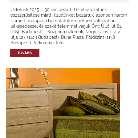
Üzletünk 2025.11.30.-án bezárt! Üzlethálózatunk
észszerűsítése miatt üzletünket bezártuk, azonban három
kiemelt budapesti bemutatótermünkben változatlan
lelkesedéssel és szakértelemmel várjuk Önt: Üllői út 81.
(1091 Budapest) – Központi üzletünk, Nagy Lajos király
útja 127. (1149 Budapest), Duna Pláza, Földszint (1138
Budapest) Parkolóház felől
TOVÁBB