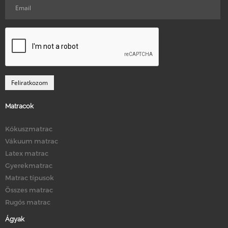
Matracok
Kókuszmatrac
Vákuum matrac
Latex matrac
Gyerekmatrac
Matrac típusok
Összes matrac
Rugós matrac
Ágyak