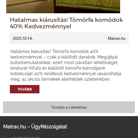
Hatalmas kiárusítás! Tömörfa komódok
40% Kedvezménnyel
2025.10.14.
Matrac.hu
Hatalmas kiárusítás! Tömörfa komódok 40%
kedvezménnyel – csak a kiállított darabok. Megújítjuk
bútorbemutatóinkat, ezért most páratlan lehetőséget
kínálunk! Kifutó és kiállított tömörfa komódjaink
kollekcióját 40% rendkívüli kedvezménnyel vásárolhatja
meg, az akciós termékek elérhetőek üzleteinkben.
TOVÁBB
Tovább a cikkekhez
Matrac.hu – Ügyfélszolgálat