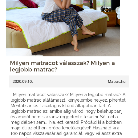
Milyen matracot válasszak? Milyen a
legjobb matrac?
2020.09.10.
Matrac.hu
Milyen matracot válasszak? Milyen a legjobb matrac? A
legjobb matrac alátámaszt, kényelembe helyez, pihentet.
Mentálisan és fizikailag is kitűnő állapotban tart. A
legjobb matrac az, amibe alig várod, hogy belehuppanj
és amiből nem is akarsz reggelente felkelni. Sőt néha
még délben sem… Na, ezt keresd! Próbáld ki a boltban,
majd élj az otthoni próba lehetőségével! Használd ki a
100 napos visszavásárlási garanciát, vagy válassz extra