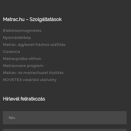
Matrac.hu – Szolgáltatások
Elektroszmogmérés
Nyomástérkép
Matrac, ágykeret házhoz szállítás
Garancia
Matracpróba otthon
Matraccsere program
Matrac- és matrachuzat tisztítás
NOVETEX vásárlási utalvány
Hírlevél feliratkozás