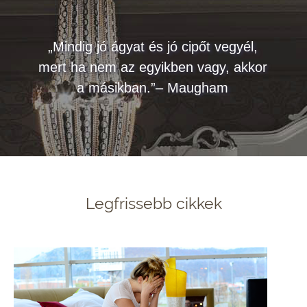
„Mindig jó ágyat és jó cipőt vegyél,
mert ha nem az egyikben vagy, akkor
a másikban.”– Maugham
Legfrissebb cikkek