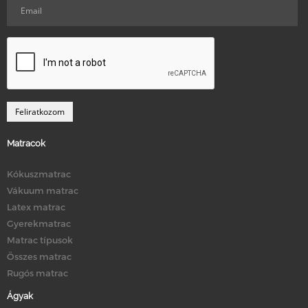
Matracok
Kókuszmatrac
Vákuum matrac
Latex matrac
Gyerekmatrac
Matrac típusok
Összes matrac
Rugós matrac
Ágyak