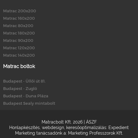
Matrac 200x200
Matrac 160x200
Matrac 80x200
Matrac 180x200
Matrac 90x200
Matrac 120x200
Matrac 140x200
Matrac boltok
Budapest - Üllői út 81.
Budapest - Zugló
Budapest - Duna Pláza
Budapest Sealy mintabolt
Matracbolt Kft. 2026 |
ÁSZF
Honlapkészítés
,
webdesign
,
keresőoptimalizálás
:
Expedient
Marketing tanácsadónk a:
Marketing Professzorok Kft.