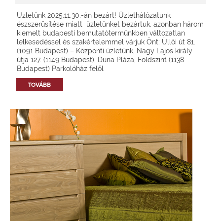
Üzletünk 2025.11.30.-án bezárt! Üzlethálózatunk
észszerűsítése miatt üzletünket bezártuk, azonban három
kiemelt budapesti bemutatótermünkben változatlan
lelkesedéssel és szakértelemmel várjuk Önt: Üllői út 81.
(1091 Budapest) – Központi üzletünk, Nagy Lajos király
útja 127. (1149 Budapest), Duna Pláza, Földszint (1138
Budapest) Parkolóház felől
TOVÁBB