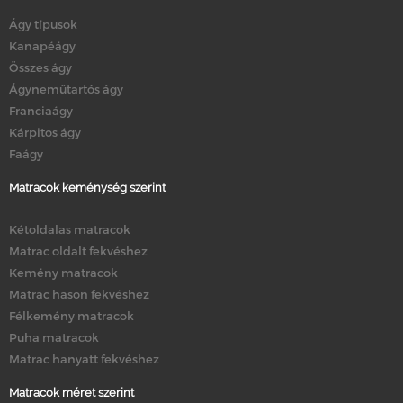
Ágy típusok
Kanapéágy
Összes ágy
Ágyneműtartós ágy
Franciaágy
Kárpitos ágy
Faágy
Matracok keménység szerint
Kétoldalas matracok
Matrac oldalt fekvéshez
Kemény matracok
Matrac hason fekvéshez
Félkemény matracok
Puha matracok
Matrac hanyatt fekvéshez
Matracok méret szerint