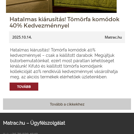
Hatalmas kiárusítás! Tömörfa komódok
40% Kedvezménnyel
2025.10.14.
Matrac.hu
Hatalmas kiárusítás! Tömörfa komódok 40%
kedvezménnyel – csak a kiállított darabok. Megújítjuk
bútorbemutatóinkat, ezért most páratlan lehetőséget
kínálunk! Kifutó és kiállított tömörfa komódjaink
kollekcióját 40% rendkívüli kedvezménnyel vásárolhatja
meg, az akciós termékek elérhetőek üzleteinkben.
TOVÁBB
Tovább a cikkekhez
Matrac.hu – Ügyfélszolgálat