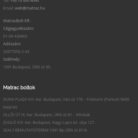
Tel:
+36 70 930 4040
Email:
web@matrac.hu
MatracBolt Kft.
Cégjegyzékszám:
01-09-436863
Adószám:
32677056-2-43
Székhely:
1091 Budapest, Üllői út 95.
Matrac boltok
DUNA PLAZA XIII. ker. Budapest, Váci út 178. - Földszint (Parkoló felőli
bejárat)
ÜLLŐI ÚT IX. ker. Budapest, Üllői út 81. - Klinikák
ZUGLÓ XIV. ker. Budapest, Nagy Lajos kir. útja 127.
SEALY BEMUTATÓTEREM 1091 Bp.Üllői út 81/b