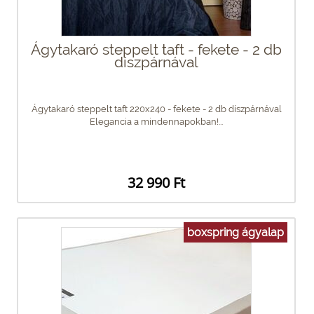
Ágytakaró steppelt taft - fekete - 2 db
díszpárnával
Ágytakaró steppelt taft 220x240 - fekete - 2 db díszpárnával
Elegancia a mindennapokban!...
32 990 Ft
boxspring ágyalap