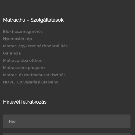
Matrac.hu – Szolgáltatások
Elektroszmogmérés
Nyomástérkép
Matrac, ágykeret házhoz szállítás
Garancia
Matracpróba otthon
Matraccsere program
Matrac- és matrachuzat tisztítás
NOVETEX vásárlási utalvány
Hírlevél feliratkozás