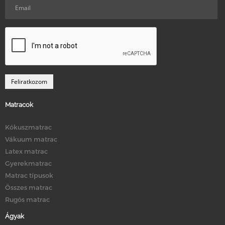
Matracok
Kókuszmatrac
Vákuum matrac
Latex matrac
Gyerekmatrac
Matrac típusok
Összes matrac
Rugós matrac
Ágyak