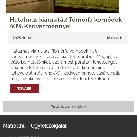
Hatalmas kiárusítás! Tömörfa komódok
40% Kedvezménnyel
2025.10.14.
Matrac.hu
Hatalmas kiárusítás! Tömörfa komódok 40%
kedvezménnyel – csak a kiállított darabok. Megújítjuk
bútorbemutatóinkat, ezért most páratlan lehetőséget
kínálunk! Kifutó és kiállított tömörfa komódjaink
kollekcióját 40% rendkívüli kedvezménnyel vásárolhatja
meg, az akciós termékek elérhetőek üzleteinkben.
TOVÁBB
Tovább a cikkekhez
Matrac.hu – Ügyfélszolgálat