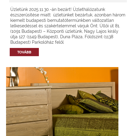
Üzletünk 2025.11.30.-án bezárt! Üzlethálózatunk
észszerűsítése miatt üzletünket bezártuk, azonban három
kiemelt budapesti bemutatótermünkben változatlan
lelkesedéssel és szakértelemmel várjuk Önt: Üllői út 81.
(1091 Budapest) – Központi üzletünk, Nagy Lajos király
útja 127. (1149 Budapest), Duna Pláza, Földszint (1138
Budapest) Parkolóház felől
TOVÁBB