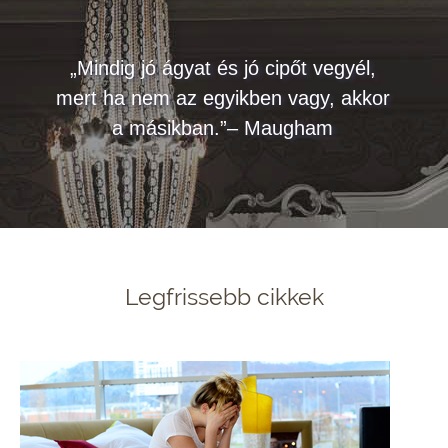
„Mindig jó ágyat és jó cipőt vegyél,
mert ha nem az egyikben vagy, akkor
a másikban.”– Maugham
Legfrissebb cikkek