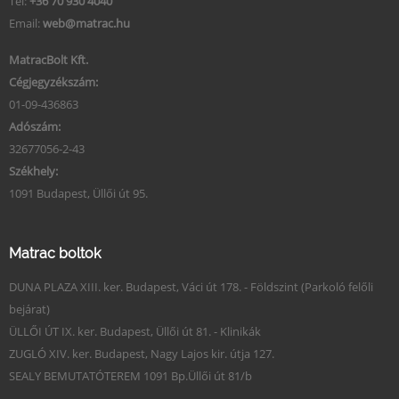
Tel:
+36 70 930 4040
Email:
web@matrac.hu
MatracBolt Kft.
Cégjegyzékszám:
01-09-436863
Adószám:
32677056-2-43
Székhely:
1091 Budapest, Üllői út 95.
Matrac boltok
DUNA PLAZA XIII. ker. Budapest, Váci út 178. - Földszint (Parkoló felőli
bejárat)
ÜLLŐI ÚT IX. ker. Budapest, Üllői út 81. - Klinikák
ZUGLÓ XIV. ker. Budapest, Nagy Lajos kir. útja 127.
SEALY BEMUTATÓTEREM 1091 Bp.Üllői út 81/b