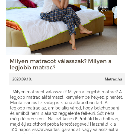
Milyen matracot válasszak? Milyen a
legjobb matrac?
2020.09.10.
Matrac.hu
Milyen matracot válasszak? Milyen a legjobb matrac? A
legjobb matrac alátámaszt, kényelembe helyez, pihentet.
Mentálisan és fizikailag is kitűnő állapotban tart. A
legjobb matrac az, amibe alig várod, hogy belehuppanj
és amiből nem is akarsz reggelente felkelni. Sőt néha
még délben sem… Na, ezt keresd! Próbáld ki a boltban,
majd élj az otthoni próba lehetőségével! Használd ki a
100 napos visszavásárlási garanciát, vagy válassz extra