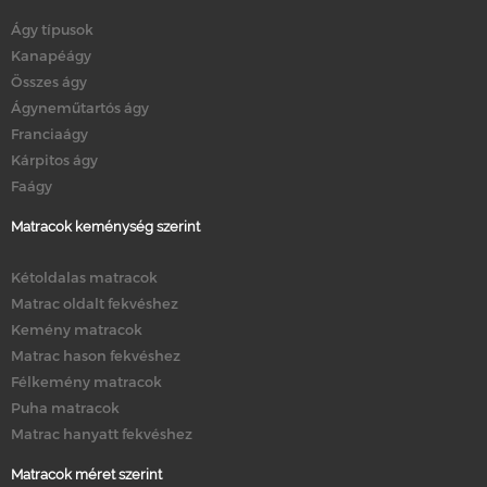
Ágy típusok
Kanapéágy
Összes ágy
Ágyneműtartós ágy
Franciaágy
Kárpitos ágy
Faágy
Matracok keménység szerint
Kétoldalas matracok
Matrac oldalt fekvéshez
Kemény matracok
Matrac hason fekvéshez
Félkemény matracok
Puha matracok
Matrac hanyatt fekvéshez
Matracok méret szerint