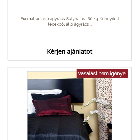
Fix matractartó ágyrács. Súlyhatára 80 kg. Könnyített
lécekből álló ágyrács,...
Kérjen ajánlatot
vasalást nem igényel