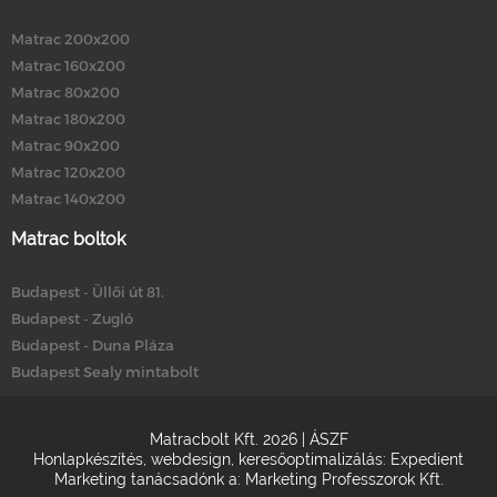
Matrac 200x200
Matrac 160x200
Matrac 80x200
Matrac 180x200
Matrac 90x200
Matrac 120x200
Matrac 140x200
Matrac boltok
Budapest - Üllői út 81.
Budapest - Zugló
Budapest - Duna Pláza
Budapest Sealy mintabolt
Matracbolt Kft. 2026 |
ÁSZF
Honlapkészítés
,
webdesign
,
keresőoptimalizálás
:
Expedient
Marketing tanácsadónk a:
Marketing Professzorok Kft.