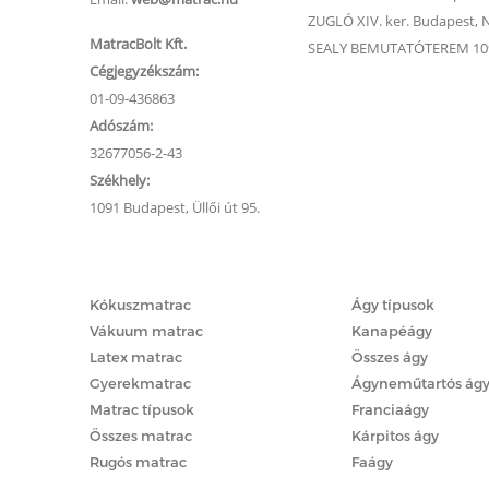
ZUGLÓ XIV. ker. Budapest, Na
MatracBolt Kft.
SEALY BEMUTATÓTEREM 1091
Cégjegyzékszám:
01-09-436863
Adószám:
32677056-2-43
Székhely:
1091 Budapest, Üllői út 95.
Matracok
Ágyak
Kókuszmatrac
Ágy típusok
Vákuum matrac
Kanapéágy
Latex matrac
Összes ágy
Gyerekmatrac
Ágyneműtartós ág
Matrac típusok
Franciaágy
Összes matrac
Kárpitos ágy
Rugós matrac
Faágy