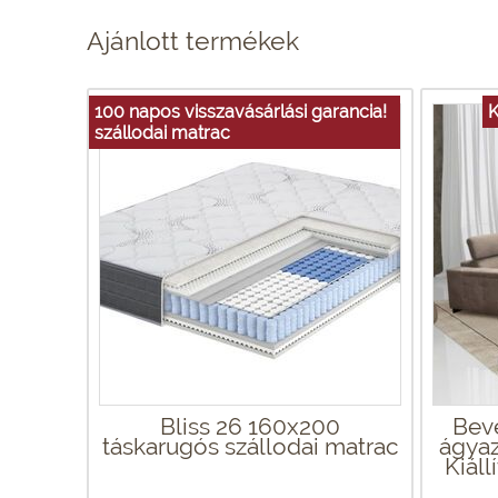
Ajánlott termékek
100 napos visszavásárlási garancia!
K
szállodai matrac
Bliss 26 160x200
Beve
táskarugós szállodai matrac
ágyaz
Kiáll