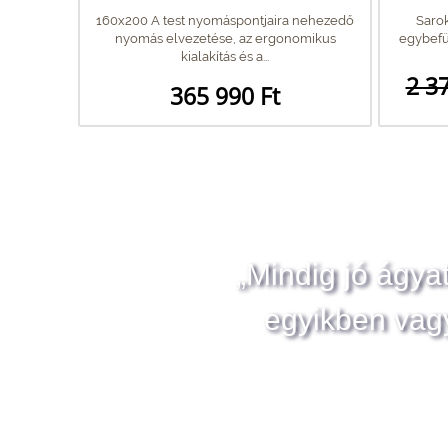
160x200 A test nyomáspontjaira nehezedő
Saro
nyomás elvezetése, az ergonomikus
egybefü
kialakítás és a...
2 3
365 990 Ft
„Mindig jó ágya
egyikben vag