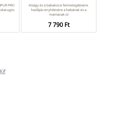
MPUR PRO
Kiságy és a babakocsi felmelegítésére,
áskarugós
hasfájás enyhítésére a babának és a
mamának is!
7 790 Ft
az