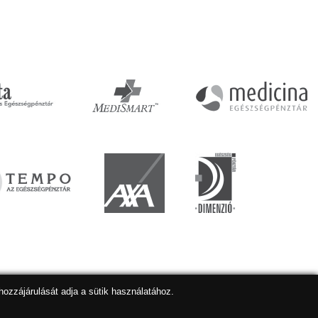
hozzájárulását adja a sütik használatához.
lapkészítés
,
webdesign
,
keresőoptimalizálás
:
Expedient
Marketing tanácsadónk a:
Marketing Professzorok Kft.