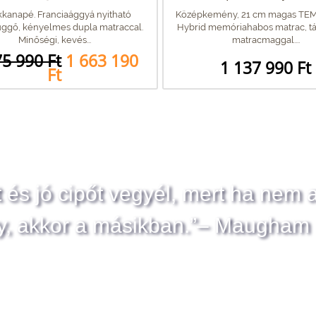
kkanapé. Franciaággyá nyitható
Középkemény, 21 cm magas TE
ggő, kényelmes dupla matraccal.
Hybrid memóriahabos matrac, t
Minőségi, kevés...
matracmaggal....
75 990 Ft
1 663 190
1 137 990 Ft
Ft
t és jó cipőt vegyél, mert ha nem 
y, akkor a másikban.”– Maugham