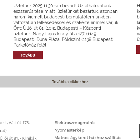
Üzletünk 2025.11.30.-án bezárt! Üzlethálózatunk
H
észszerűsítése miatt üzletünket bezártuk, azonban
k
három kiemelt budapesti bemutatótermünkben
b
változatlan lelkesedéssel és szakértelemmel várjuk
k
Önt: Üllői út 81. (1091 Budapest) – Központi
k
üzletünk, Nagy Lajos király útja 127. (1149
v
Budapest), Duna Pláza, Földszint (1138 Budapest)
ü
Parkolóház felől
TOVÁBB
Tovább a cikkekhez
Matrac.hu – Szolgáltatások
st, Váci út 178. -
Elektroszmogmérés
rat)
Nyomástérkép
Matrac, ágykeret házhoz szállítás
llői út 81. - Klinikák