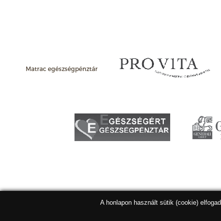
Matrac egészségpénztár
A honlapon használt sütik (cookie) elfoga
Matracbolt Kft. 2026 |
ÁSZF