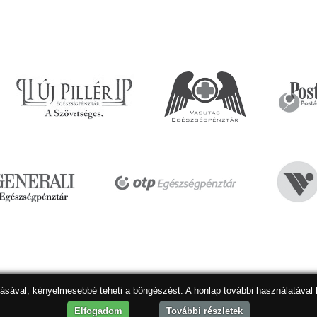
dásával, kényelmesebbé teheti a böngészést. A honlap további használatával 
Hon
Elfogadom
További részletek