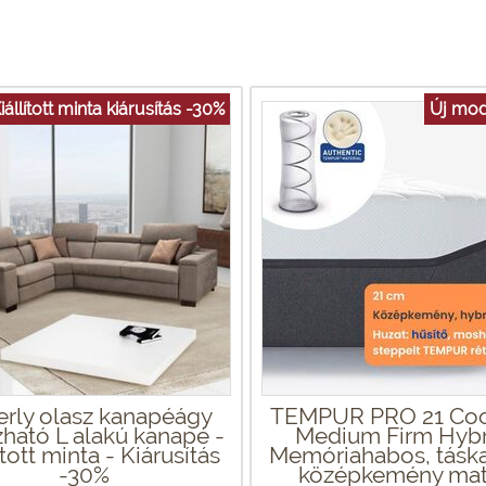
iállított minta kiárusítás -30%
Új mod
rly olasz kanapéágy
TEMPUR PRO 21 Coo
ható L alakú kanapé -
Medium Firm Hybr
ított minta - Kiárusítás
Memóriahabos, tásk
-30%
középkemény mat