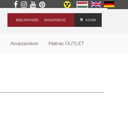
BEJELENTKEZÉS
REGISZTRÁCIÓ
KOSÁR
k
Alváslexikon
Matrac OUTLET