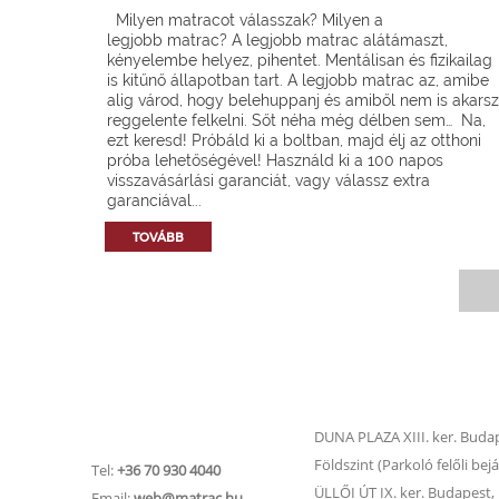
Milyen matracot válasszak? Milyen a
legjobb matrac? A legjobb matrac alátámaszt,
kényelembe helyez, pihentet. Mentálisan és fizikailag
is kitűnő állapotban tart. A legjobb matrac az, amibe
alig várod, hogy belehuppanj és amiből nem is akarsz
reggelente felkelni. Sőt néha még délben sem… Na,
ezt keresd! Próbáld ki a boltban, majd élj az otthoni
próba lehetőségével! Használd ki a 100 napos
visszavásárlási garanciát, vagy válassz extra
garanciával...
TOVÁBB
Matrac.hu –
Matrac boltok
Ügyfélszolgálat
DUNA PLAZA XIII. ker. Budape
Földszint (Parkoló felőli bejá
Tel:
+36 70 930 4040
ÜLLŐI ÚT IX. ker. Budapest, Ü
Email:
web@matrac.hu