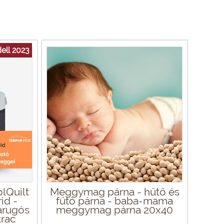
ell 2023
lQuilt
Meggymag párna - hűtő és
id -
fűtő párna - baba-mama
arugós
meggymag párna 20x40
rac