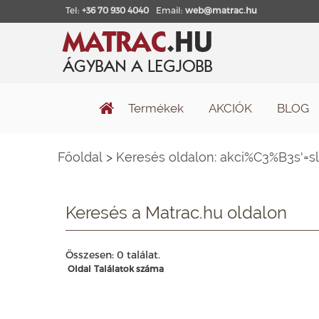
Tel:
+36 70 930 4040
Email:
web@matrac.hu
Termékek
AKCIÓK
BLOG
Főoldal
>
Keresés oldalon: akci%C3%B3s'=sl
Keresés a Matrac.hu oldalon
Összesen: 0 találat.
Oldal
Találatok száma