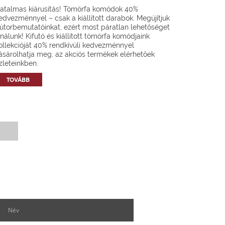
atalmas kiárusítás! Tömörfa komódok 40%
edvezménnyel – csak a kiállított darabok. Megújítjuk
útorbemutatóinkat, ezért most páratlan lehetőséget
ínálunk! Kifutó és kiállított tömörfa komódjaink
ollekcióját 40% rendkívüli kedvezménnyel
ásárolhatja meg, az akciós termékek elérhetőek
zleteinkben.
TOVÁBB
Hírlevél feliratkozás