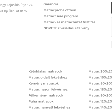
Garancia
gy Lajos kir. útja 127.
Matracpróba otthon
 Bp.Üllői út 81/b
Matraccsere program
Matrac- és matrachuzat tisztítás
NOVETEX vásárlási utalvány
Matracok keménység szerint
Matracok méret
Kétoldalas matracok
Matrac 200x2
Matrac oldalt fekvéshez
Matrac 160x2
Kemény matracok
Matrac 80x20
y
Matrac hason fekvéshez
Matrac 180x2
Félkemény matracok
Matrac 90x20
Puha matracok
Matrac 120x2
Matrac hanyatt fekvéshez
Matrac 140x2