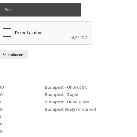
Matrac boltok
 szerint
00
Budapest - Üllői út 81.
00
Budapest - Zugló
0
Budapest - Duna Pláza
00
Budapest Sealy mintabolt
0
00
00