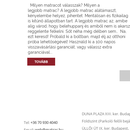
Milyen matracot válasszak? Milyen a
legjobb matrac? A legjobb matrac alátámaszt,
kényelembe helyez, pihentet. Mentálisan és fizikailag
is kitűnő állapotban tart. A legjobb matrac az, amibe
alig várod, hogy belehuppanj és amiből nem is akarsz
reggelente felkelni. Sőt néha még délben sem… Na,
ezt keresd! Próbáld ki a boltban, majd élj az otthoni
próba lehetőségével! Használd ki a 100 napos
visszavásárlási garanciát, vagy válassz extra
garanciával...
TOVÁBB
Matrac.hu –
Matrac boltok
Ügyfélszolgálat
DUNA PLAZA XIII. ker. Budape
Földszint (Parkoló felőli bejá
Tel:
+36 70 930 4040
ÜLLŐI ÚT IX. ker. Budapest, Ü
Email:
web@matrac.hu