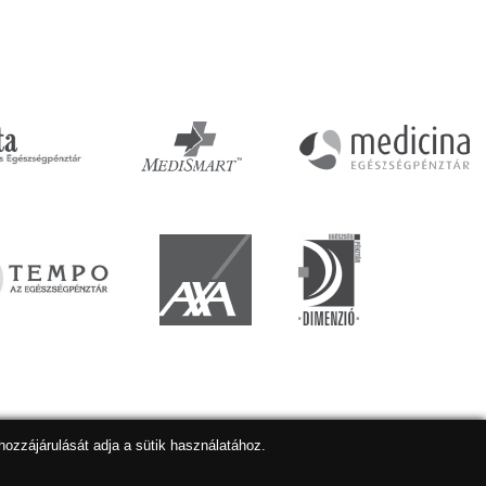
hozzájárulását adja a sütik használatához.
lapkészítés
,
webdesign
,
keresőoptimalizálás
:
Expedient
Marketing tanácsadónk a:
Marketing Professzorok Kft.