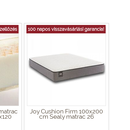
szellőzés
100 napos visszavásárlási garancia!
smatrac
Joy Cushion Firm 100x200
0x120
cm Sealy matrac 26