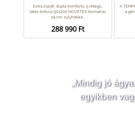
Extra 23436, dupla komfortú, 5 rétegű,
A TEMPU
latex-kókusz 90x200 NOVETEX biomatrac
a ger
19 cm, súlyhatára...
288 990 Ft
„Mindig jó ágya
egyikben vag