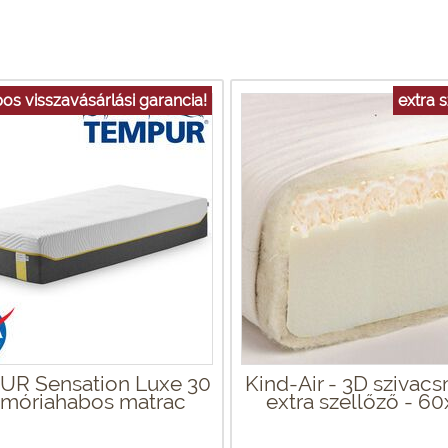
os visszavásárlási garancia!
extra 
R Sensation Luxe 30
Kind-Air - 3D szivac
móriahabos matrac
extra szellőző - 6