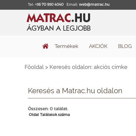
Tel:
+36 70 930 4040
Email:
web@matrac.hu
Termékek
AKCIÓK
BLOG
Főoldal
>
Keresés oldalon: akciós címke
Keresés a Matrac.hu oldalon
Összesen: 0 találat.
Oldal
Találatok száma