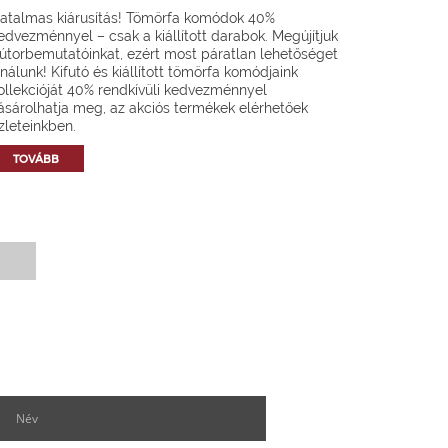
atalmas kiárusítás! Tömörfa komódok 40%
edvezménnyel – csak a kiállított darabok. Megújítjuk
útorbemutatóinkat, ezért most páratlan lehetőséget
ínálunk! Kifutó és kiállított tömörfa komódjaink
ollekcióját 40% rendkívüli kedvezménnyel
ásárolhatja meg, az akciós termékek elérhetőek
zleteinkben.
TOVÁBB
Hírlevél feliratkozás