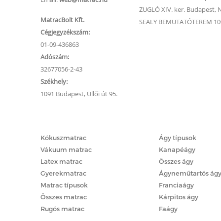
ZUGLÓ XIV. ker. Budapest, Na
MatracBolt Kft.
SEALY BEMUTATÓTEREM 1091
Cégjegyzékszám:
01-09-436863
Adószám:
32677056-2-43
Székhely:
1091 Budapest, Üllői út 95.
Matracok
Ágyak
Kókuszmatrac
Ágy típusok
Vákuum matrac
Kanapéágy
Latex matrac
Összes ágy
Gyerekmatrac
Ágyneműtartós ág
Matrac típusok
Franciaágy
Összes matrac
Kárpitos ágy
Rugós matrac
Faágy