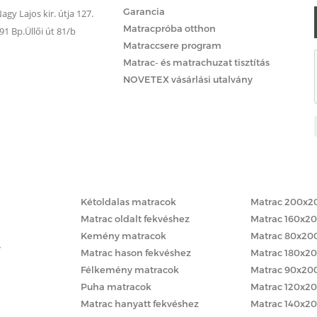
Garancia
gy Lajos kir. útja 127.
Matracpróba otthon
 Bp.Üllői út 81/b
Matraccsere program
Matrac- és matrachuzat tisztítás
NOVETEX vásárlási utalvány
Matracok keménység szerint
Matracok méret
Kétoldalas matracok
Matrac 200x2
Matrac oldalt fekvéshez
Matrac 160x2
Kemény matracok
Matrac 80x20
y
Matrac hason fekvéshez
Matrac 180x2
Félkemény matracok
Matrac 90x20
Puha matracok
Matrac 120x2
Matrac hanyatt fekvéshez
Matrac 140x2