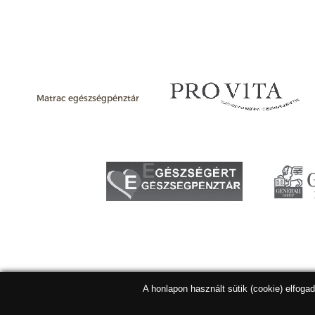
Matrac egészségpénztár
A honlapon használt sütik (cookie) elfoga
Matracbolt Kft. 2026 |
ÁSZF