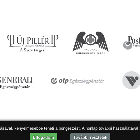
dásával, kényelmesebbé teheti a böngészést. A honlap további használatával 
Hon
Elfogadom
További részletek