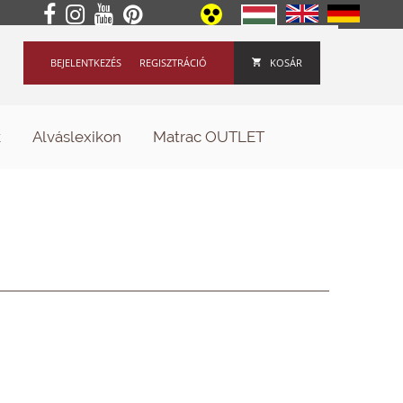
BEJELENTKEZÉS
REGISZTRÁCIÓ
KOSÁR
k
Alváslexikon
Matrac OUTLET