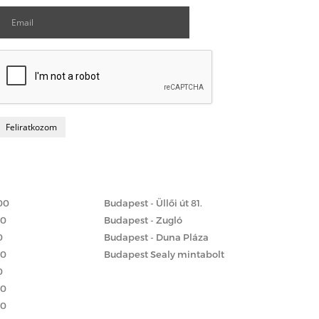
Matrac boltok
 szerint
00
Budapest - Üllői út 81.
00
Budapest - Zugló
0
Budapest - Duna Pláza
00
Budapest Sealy mintabolt
0
00
00