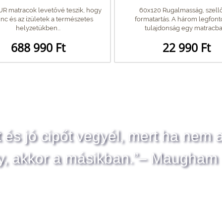
R matracok levetővé teszik, hogy
60x120 Rugalmasság, szellő
inc és az ízületek a természetes
formatartás. A három legfon
helyzetükben...
tulajdonság egy matracban
688 990 Ft
22 990 Ft
t és jó cipőt vegyél, mert ha nem 
y, akkor a másikban.”– Maugham