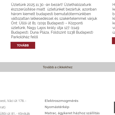
Üzletünk 2025.11.30.-án bezárt! Üzlethálózatunk
H
észszerűsítése miatt üzletünket bezártuk, azonban
k
három kiemelt budapesti bemutatótermünkben
b
változatlan lelkesedéssel és szakértelemmel várjuk
k
Önt: Üllői út 81. (1091 Budapest) – Központi
k
üzletünk, Nagy Lajos király útja 127. (1149
v
Budapest), Duna Pláza, Földszint (1138 Budapest)
ü
Parkolóház felől
TOVÁBB
Tovább a cikkekhez
Matrac.hu – Szolgáltatások
st, Váci út 178. -
Elektroszmogmérés
rat)
Nyomástérkép
Matrac, ágykeret házhoz szállítás
llői út 81. - Klinikák