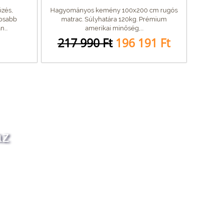
zés,
Hagyományos kemény 100x200 cm rugós
tosabb
matrac. Súlyhatára 120kg. Prémium
...
amerikai minőség,...
217 990 Ft
196 191 Ft
az