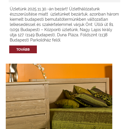
Üzletünk 2025.11.30.-án bezárt! Üzlethálózatunk
észszerűsítése miatt üzletünket bezártuk, azonban három
kiemelt budapesti bemutatótermünkben változatlan
lelkesedéssel és szakértelemmel várjuk Önt: Üllői út 81.
(1091 Budapest) – Központi üzletünk, Nagy Lajos király
útja 127. (1149 Budapest), Duna Pláza, Földszint (1138
Budapest) Parkolóház felől
TOVÁBB