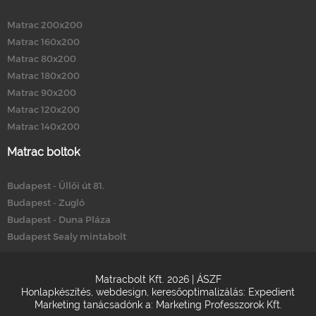
Matrac 200x200
Matrac 160x200
Matrac 80x200
Matrac 180x200
Matrac 90x200
Matrac 120x200
Matrac 140x200
Matrac boltok
Budapest - Üllői út 81.
Budapest - Zugló
Budapest - Duna Pláza
Budapest Sealy mintabolt
Matracbolt Kft. 2026 |
ÁSZF
Honlapkészítés
,
webdesign
,
keresőoptimalizálás
:
Expedient
Marketing tanácsadónk a:
Marketing Professzorok Kft.