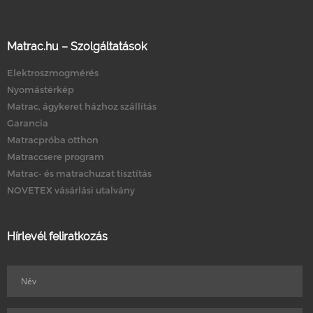
Matrac.hu – Szolgáltatások
Elektroszmogmérés
Nyomástérkép
Matrac, ágykeret házhoz szállítás
Garancia
Matracpróba otthon
Matraccsere program
Matrac- és matrachuzat tisztítás
NOVETEX vásárlási utalvány
Hírlevél feliratkozás