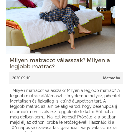
Milyen matracot válasszak? Milyen a
legjobb matrac?
2020.09.10.
Matrac.hu
Milyen matracot válasszak? Milyen a legjobb matrac? A
legjobb matrac alátámaszt, kényelembe helyez, pihentet.
Mentálisan és fizikailag is kitűnő állapotban tart. A
legjobb matrac az, amibe alig várod, hogy belehuppanj
és amiből nem is akarsz reggelente felkelni. Sőt néha
még délben sem… Na, ezt keresd! Próbáld ki a boltban,
majd élj az otthoni próba lehetőségével! Használd ki a
100 napos visszavásárlási garanciát, vagy válassz extra