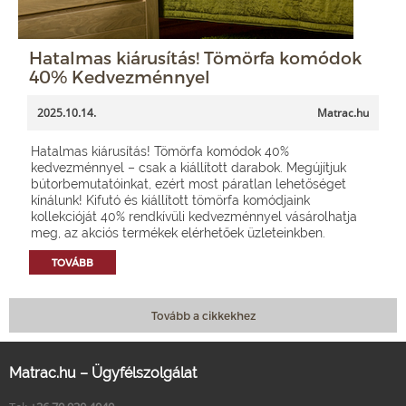
Hatalmas kiárusítás! Tömörfa komódok
40% Kedvezménnyel
2025.10.14.
Matrac.hu
Hatalmas kiárusítás! Tömörfa komódok 40%
kedvezménnyel – csak a kiállított darabok. Megújítjuk
bútorbemutatóinkat, ezért most páratlan lehetőséget
kínálunk! Kifutó és kiállított tömörfa komódjaink
kollekcióját 40% rendkívüli kedvezménnyel vásárolhatja
meg, az akciós termékek elérhetőek üzleteinkben.
TOVÁBB
Tovább a cikkekhez
Matrac.hu – Ügyfélszolgálat