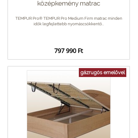
középkemény matrac
TEMPUR Pro® TEMPUR Pro Medium Firm matrac minden
idők legfejlettebb nyomáscsökkentő...
797 990 Ft
gázrugós emelővel