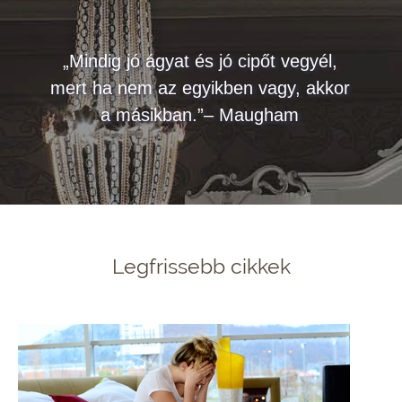
„Mindig jó ágyat és jó cipőt vegyél,
mert ha nem az egyikben vagy, akkor
a másikban.”– Maugham
Legfrissebb cikkek