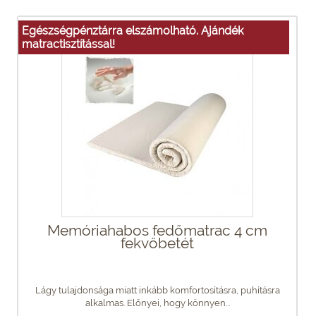
Egészségpénztárra elszámolható. Ajándék
matractisztítással!
Memóriahabos fedőmatrac 4 cm
fekvőbetét
Lágy tulajdonsága miatt inkább komfortosításra, puhításra
alkalmas. Előnyei, hogy könnyen...