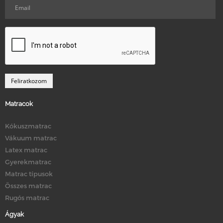
Matracok
Kókuszmatrac
Vákuum matrac
Latex matrac
Gyerekmatrac
Matrac típusok
Összes matrac
Rugós matrac
Ágyak