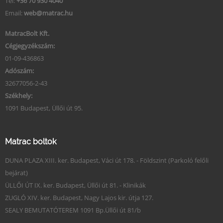
Tel:
+36 70 930 4040
Email:
web@matrac.hu
MatracBolt Kft.
Cégjegyzékszám:
01-09-436863
Adószám:
32677056-2-43
Székhely:
1091 Budapest, Üllői út 95.
Matrac boltok
DUNA PLAZA XIII. ker. Budapest, Váci út 178. - Földszint (Parkoló felőli
bejárat)
ÜLLŐI ÚT IX. ker. Budapest, Üllői út 81. - Klinikák
ZUGLÓ XIV. ker. Budapest, Nagy Lajos kir. útja 127.
SEALY BEMUTATÓTEREM 1091 Bp.Üllői út 81/b