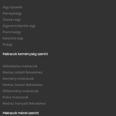
Ágy típusok
Kanapéágy
Összes ágy
Ágyneműtartós ágy
Franciaágy
Kárpitos ágy
Faágy
Matracok keménység szerint
Kétoldalas matracok
Matrac oldalt fekvéshez
Kemény matracok
Matrac hason fekvéshez
Félkemény matracok
Puha matracok
Matrac hanyatt fekvéshez
Matracok méret szerint