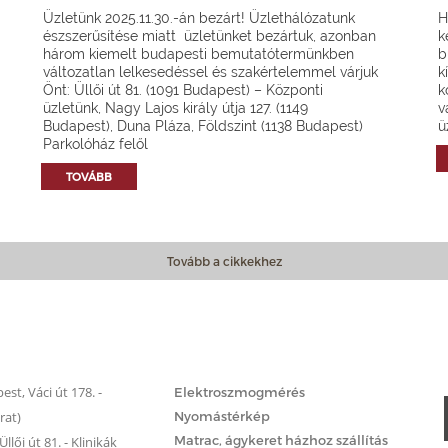
Üzletünk 2025.11.30.-án bezárt! Üzlethálózatunk
H
észszerűsítése miatt üzletünket bezártuk, azonban
k
három kiemelt budapesti bemutatótermünkben
b
változatlan lelkesedéssel és szakértelemmel várjuk
k
Önt: Üllői út 81. (1091 Budapest) – Központi
k
üzletünk, Nagy Lajos király útja 127. (1149
v
Budapest), Duna Pláza, Földszint (1138 Budapest)
ü
Parkolóház felől
TOVÁBB
Tovább a cikkekhez
Matrac.hu – Szolgáltatások
st, Váci út 178. -
Elektroszmogmérés
rat)
Nyomástérkép
Matrac, ágykeret házhoz szállítás
llői út 81. - Klinikák