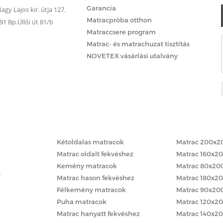
Garancia
gy Lajos kir. útja 127.
Matracpróba otthon
 Bp.Üllői út 81/b
Matraccsere program
Matrac- és matrachuzat tisztítás
NOVETEX vásárlási utalvány
Matracok keménység szerint
Matracok méret
Kétoldalas matracok
Matrac 200x2
Matrac oldalt fekvéshez
Matrac 160x2
Kemény matracok
Matrac 80x20
y
Matrac hason fekvéshez
Matrac 180x2
Félkemény matracok
Matrac 90x20
Puha matracok
Matrac 120x2
Matrac hanyatt fekvéshez
Matrac 140x2