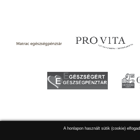
Matrac egészségpénztár
A honlapon használt sütik (cookie) elfoga
Matracbolt Kft. 2026 |
ÁSZF