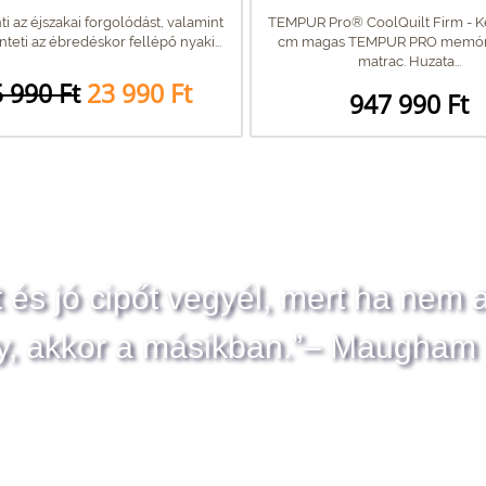
i az éjszakai forgolódást, valamint
TEMPUR Pro® CoolQuilt Firm - K
eti az ébredéskor fellépő nyaki...
cm magas TEMPUR PRO memór
matrac. Huzata...
 990 Ft
23 990 Ft
947 990 Ft
t és jó cipőt vegyél, mert ha nem 
y, akkor a másikban.”– Maugham