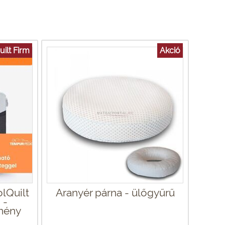
ilt Firm
Akció
lQuilt
Aranyér párna - ülőgyűrű
 -
mény