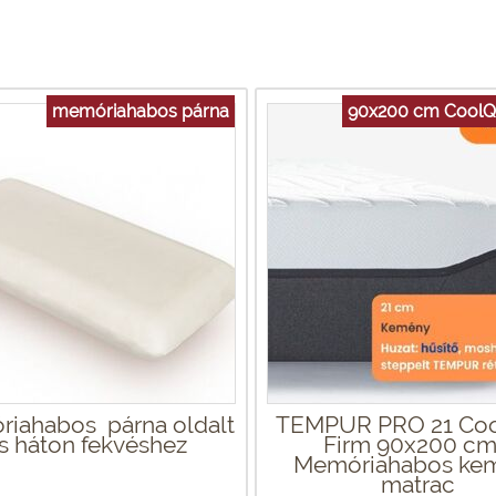
memóriahabos párna
90x200 cm CoolQu
iahabos párna oldalt
TEMPUR PRO 21 Coo
s háton fekvéshez
Firm 90x200 cm
Memóriahabos ke
matrac