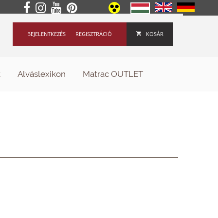
BEJELENTKEZÉS
REGISZTRÁCIÓ
KOSÁR
k
Alváslexikon
Matrac OUTLET