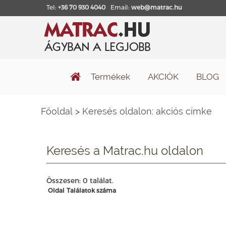
Tel:
+36 70 930 4040
Email:
web@matrac.hu
Termékek
AKCIÓK
BLOG
Főoldal
>
Keresés oldalon: akciós címke
Keresés a Matrac.hu oldalon
Összesen: 0 találat.
Oldal
Találatok száma