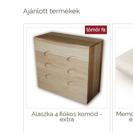
Ajánlott termékek
tömör fa
Alaszka 4 fiókos komód -
Memór
extra
é