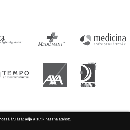
hozzájárulását adja a sütik használatához.
lapkészítés
,
webdesign
,
keresőoptimalizálás
:
Expedient
Marketing tanácsadónk a:
Marketing Professzorok Kft.