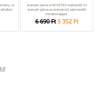
emény, 21
Aranyér párna a NOVETEX matractól! Az
iahabos
aranyér párna az aranyérrel szenvedők
mindennapjait...
6 690 Ft
5 352 Ft
az