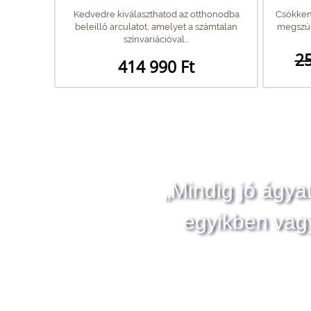
Kedvedre kiválaszthatod az otthonodba
Csökkent
beleillő arculatot, amelyet a számtalan
megszünt
színvariációval...
25
414 990 Ft
„Mindig jó ágya
egyikben vag