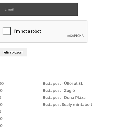
Matrac boltok
 szerint
00
Budapest - Üllői út 81.
00
Budapest - Zugló
0
Budapest - Duna Pláza
00
Budapest Sealy mintabolt
0
00
00