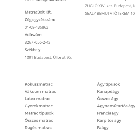
ZUGLÓ XIV. ker. Budapest, Na
MatracBolt Kft.
SEALY BEMUTATÓTEREM 1091
Cégjegyzékszám:
01-09-436863
Adószám:
32677056-2-43
Székhely:
1091 Budapest, Üllői út 95.
Matracok
Ágyak
Kókuszmatrac
Ágy típusok
Vákuum matrac
Kanapéágy
Latex matrac
Összes ágy
Gyerekmatrac
Ágyneműtartós ág
Matrac típusok
Franciaágy
Összes matrac
Kárpitos ágy
Rugós matrac
Faágy