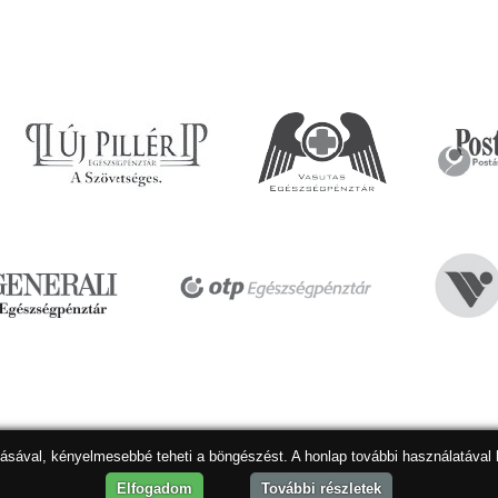
dásával, kényelmesebbé teheti a böngészést. A honlap további használatával 
Hon
Elfogadom
További részletek