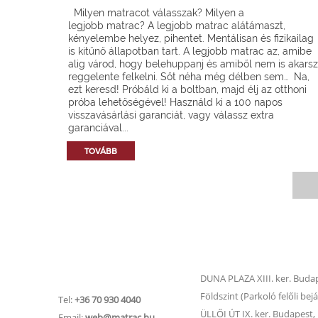
Milyen matracot válasszak? Milyen a
legjobb matrac? A legjobb matrac alátámaszt,
kényelembe helyez, pihentet. Mentálisan és fizikailag
is kitűnő állapotban tart. A legjobb matrac az, amibe
alig várod, hogy belehuppanj és amiből nem is akarsz
reggelente felkelni. Sőt néha még délben sem… Na,
ezt keresd! Próbáld ki a boltban, majd élj az otthoni
próba lehetőségével! Használd ki a 100 napos
visszavásárlási garanciát, vagy válassz extra
garanciával...
TOVÁBB
Matrac.hu –
Matrac boltok
Ügyfélszolgálat
DUNA PLAZA XIII. ker. Budape
Földszint (Parkoló felőli bejá
Tel:
+36 70 930 4040
ÜLLŐI ÚT IX. ker. Budapest, Ü
Email:
web@matrac.hu