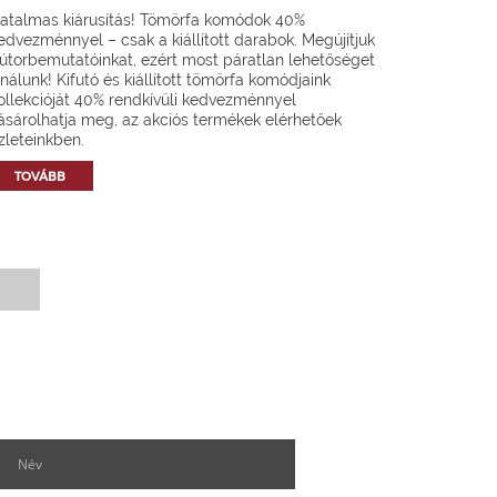
atalmas kiárusítás! Tömörfa komódok 40%
edvezménnyel – csak a kiállított darabok. Megújítjuk
útorbemutatóinkat, ezért most páratlan lehetőséget
ínálunk! Kifutó és kiállított tömörfa komódjaink
ollekcióját 40% rendkívüli kedvezménnyel
ásárolhatja meg, az akciós termékek elérhetőek
zleteinkben.
TOVÁBB
Hírlevél feliratkozás