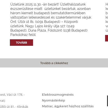
Üzletünk 2025.11.30.-án bezárt! Üzlethálózatunk
H
észszerűsítése miatt üzletünket bezártuk, azonban
k
három kiemelt budapesti bemutatótermünkben
b
változatlan lelkesedéssel és szakértelemmel várjuk
k
Önt: Üllői út 81. (1091 Budapest) – Központi
k
üzletünk, Nagy Lajos király útja 127. (1149
v
Budapest), Duna Pláza, Földszint (1138 Budapest)
ü
Parkolóház felől
TOVÁBB
Tovább a cikkekhez
Matrac.hu – Szolgáltatások
st, Váci út 178. -
Elektroszmogmérés
rat)
Nyomástérkép
Matrac, ágykeret házhoz szállítás
llői út 81. - Klinikák