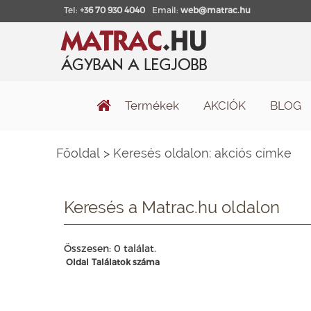
Tel:
+36 70 930 4040
Email:
web@matrac.hu
Termékek
AKCIÓK
BLOG
Főoldal
>
Keresés oldalon: akciós címke
Keresés a Matrac.hu oldalon
Összesen: 0 találat.
Oldal
Találatok száma