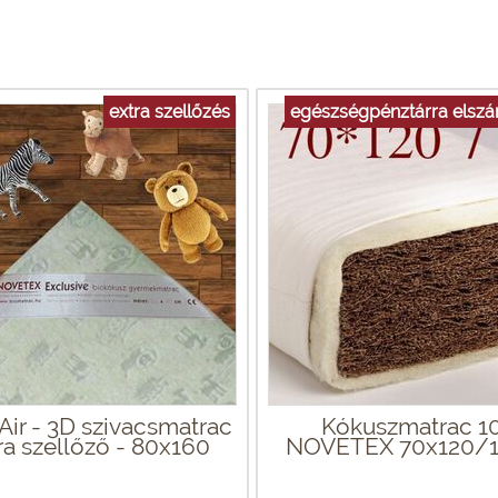
extra szellőzés
egészségpénztárra elsz
Air - 3D szivacsmatrac
Kókuszmatrac 10
ra szellőző - 80x160
NOVETEX 70x120/