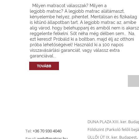
Milyen matracot válasszak? Milyen a
legjobb matrac? A legjobb matrac alátámaszt,
kényelembe helyez, pihentet. Mentálisan és fizikailag
is kitűnő állapotban tart. A legjobb matrac az, amibe
alig várod, hogy belehuppanj és amiből nem is akarsz
reggelente felkelni. Sőt néha még délben sem… Na,
ezt keresd! Próbáld ki a boltban, majd élj az otthoni
próba lehetőségével! Használd ki a 100 napos
visszavásárlási garanciát, vagy válassz extra
garanciával...
TOVÁBB
Matrac.hu –
Matrac boltok
Ügyfélszolgálat
DUNA PLAZA XIII. ker. Budape
Földszint (Parkoló felőli bejá
Tel:
+36 70 930 4040
ÜLLŐI ÚT IX. ker. Budapest, Ü
Email:
web@matrac.hu