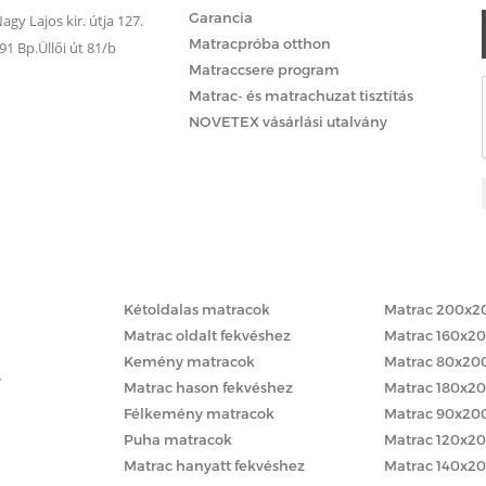
Garancia
gy Lajos kir. útja 127.
Matracpróba otthon
 Bp.Üllői út 81/b
Matraccsere program
Matrac- és matrachuzat tisztítás
NOVETEX vásárlási utalvány
Matracok keménység szerint
Matracok méret
Kétoldalas matracok
Matrac 200x2
Matrac oldalt fekvéshez
Matrac 160x2
Kemény matracok
Matrac 80x20
y
Matrac hason fekvéshez
Matrac 180x2
Félkemény matracok
Matrac 90x20
Puha matracok
Matrac 120x2
Matrac hanyatt fekvéshez
Matrac 140x2