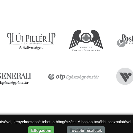
dásával, kényelmesebbé teheti a böngészést. A honlap további használatával 
Hon
Elfogadom
További részletek