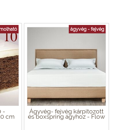
ámolható
ágyvég - fejvég
 -
Ágyvég- fejvég kárpitozott
10 cm
és boxspring ágyhoz - Flow