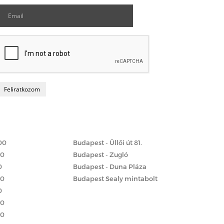
Matrac boltok
 szerint
00
Budapest - Üllői út 81.
00
Budapest - Zugló
0
Budapest - Duna Pláza
00
Budapest Sealy mintabolt
0
00
00