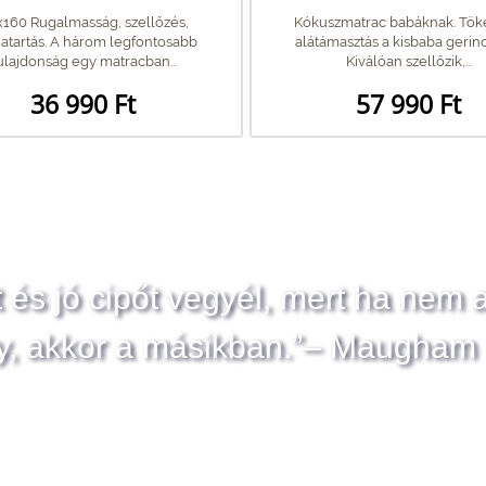
160 Rugalmasság, szellőzés,
Kókuszmatrac babáknak. Tök
atartás. A három legfontosabb
alátámasztás a kisbaba gerin
ulajdonság egy matracban...
Kiválóan szellőzik,...
36 990 Ft
57 990 Ft
t és jó cipőt vegyél, mert ha nem 
y, akkor a másikban.”– Maugham