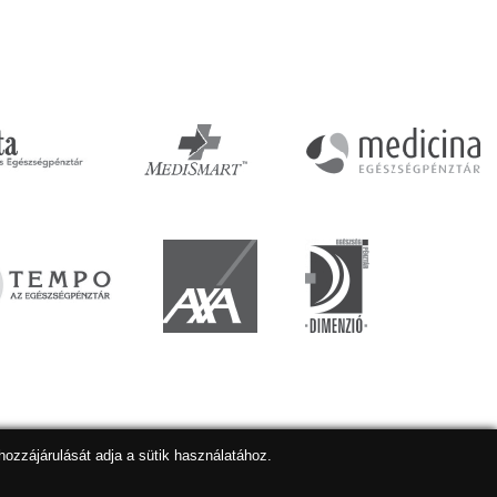
hozzájárulását adja a sütik használatához.
lapkészítés
,
webdesign
,
keresőoptimalizálás
:
Expedient
Marketing tanácsadónk a:
Marketing Professzorok Kft.