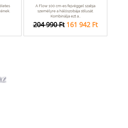
életes
A Flow 100 cm-es fejvéggel szabja
cének.
személyre a hálószobája stílusát.
Kombinálja ezt a...
204 990 Ft
161 942 Ft
az