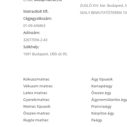
ZUGLÓ XIV. ker. Budapest, Na
MatracBolt Kft.
SEALY BEMUTATÓTEREM 1091
Cégjegyzékszám:
01-09-436863
Adószám:
32677056-2-43
Székhely:
1091 Budapest, Üllői út 95.
Matracok
Ágyak
Kókuszmatrac
Ágy típusok
Vákuum matrac
Kanapéágy
Latex matrac
Összes ágy
Gyerekmatrac
Ágyneműtartós ág
Matrac típusok
Franciaágy
Összes matrac
Kárpitos ágy
Rugós matrac
Faágy