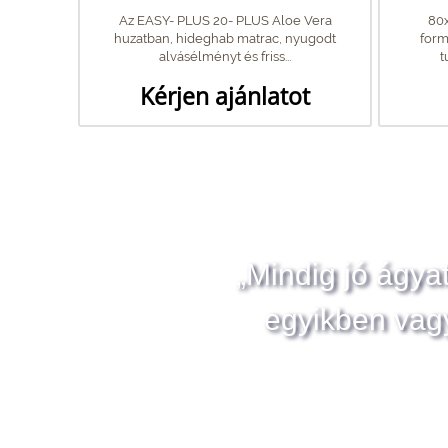
Az EASY- PLUS 20- PLUS Aloe Vera
80x
huzatban, hideghab matrac, nyugodt
form
alvásélményt és friss...
t
Kérjen ajánlatot
„Mindig jó ágya
egyikben vag