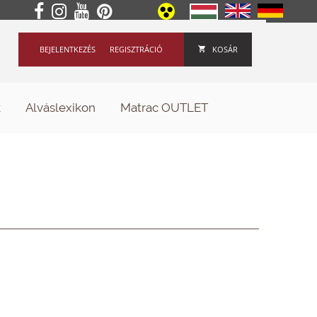
BEJELENTKEZÉS
REGISZTRÁCIÓ
KOSÁR
k
Alváslexikon
Matrac OUTLET