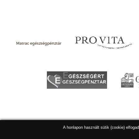
Matrac egészségpénztár
A honlapon használt sütik (cookie) elfoga
Matracbolt Kft. 2026 |
ÁSZF