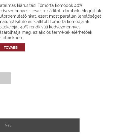
atalmas kiárusítás! Tömörfa komódok 40%
edvezménnyel – csak a kiállított darabok. Megújítjuk
útorbemutatóinkat, ezért most páratlan lehetőséget
ínálunk! Kifutó és kiállított tömörfa komódjaink
ollekcióját 40% rendkívüli kedvezménnyel
ásárolhatja meg, az akciós termékek elérhetőek
zleteinkben.
TOVÁBB
Hírlevél feliratkozás