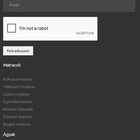
Matracok
Kókuszmatrac
Vákuum matrac
Latex matrac
Gyerekmatrac
Matrac típusok
Összes matrac
Rugós matrac
Ágyak