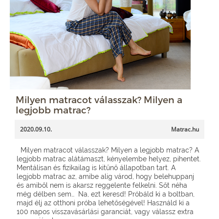
Milyen matracot válasszak? Milyen a
legjobb matrac?
2020.09.10.
Matrac.hu
Milyen matracot válasszak? Milyen a legjobb matrac? A
legjobb matrac alátámaszt, kényelembe helyez, pihentet.
Mentálisan és fizikailag is kitűnő állapotban tart. A
legjobb matrac az, amibe alig várod, hogy belehuppanj
és amiből nem is akarsz reggelente felkelni. Sőt néha
még délben sem… Na, ezt keresd! Próbáld ki a boltban,
majd élj az otthoni próba lehetőségével! Használd ki a
100 napos visszavásárlási garanciát, vagy válassz extra