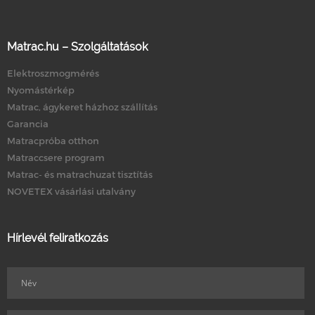
Matrac.hu – Szolgáltatások
Elektroszmogmérés
Nyomástérkép
Matrac, ágykeret házhoz szállítás
Garancia
Matracpróba otthon
Matraccsere program
Matrac- és matrachuzat tisztítás
NOVETEX vásárlási utalvány
Hírlevél feliratkozás