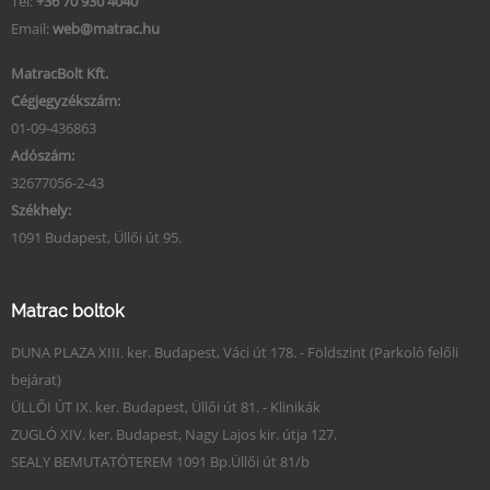
Tel:
+36 70 930 4040
Email:
web@matrac.hu
MatracBolt Kft.
Cégjegyzékszám:
01-09-436863
Adószám:
32677056-2-43
Székhely:
1091 Budapest, Üllői út 95.
Matrac boltok
DUNA PLAZA XIII. ker. Budapest, Váci út 178. - Földszint (Parkoló felőli
bejárat)
ÜLLŐI ÚT IX. ker. Budapest, Üllői út 81. - Klinikák
ZUGLÓ XIV. ker. Budapest, Nagy Lajos kir. útja 127.
SEALY BEMUTATÓTEREM 1091 Bp.Üllői út 81/b