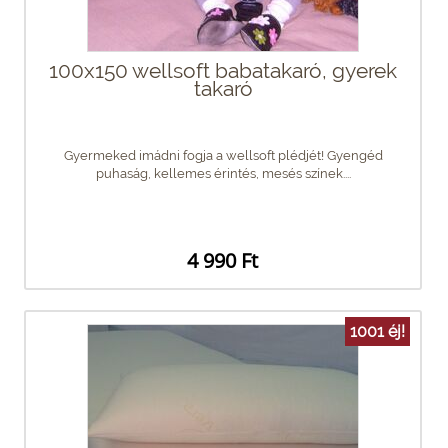
100x150 wellsoft babatakaró, gyerek
takaró
Gyermeked imádni fogja a wellsoft plédjét! Gyengéd
puhaság, kellemes érintés, mesés színek....
4 990 Ft
1001 éj!