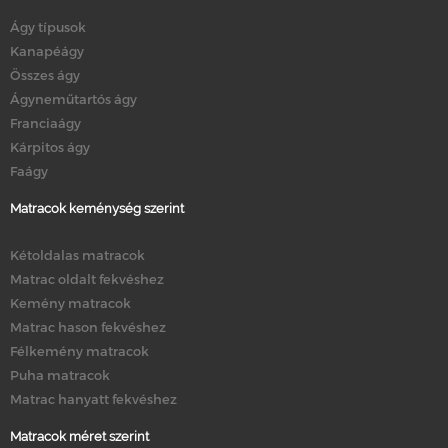
Ágy típusok
Kanapéágy
Összes ágy
Ágyneműtartós ágy
Franciaágy
Kárpitos ágy
Faágy
Matracok keménység szerint
Kétoldalas matracok
Matrac oldalt fekvéshez
Kemény matracok
Matrac hason fekvéshez
Félkemény matracok
Puha matracok
Matrac hanyatt fekvéshez
Matracok méret szerint