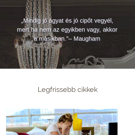
„Mindig jó ágyat és jó cipőt vegyél,
mert ha nem az egyikben vagy, akkor
a másikban.”– Maugham
Legfrissebb cikkek