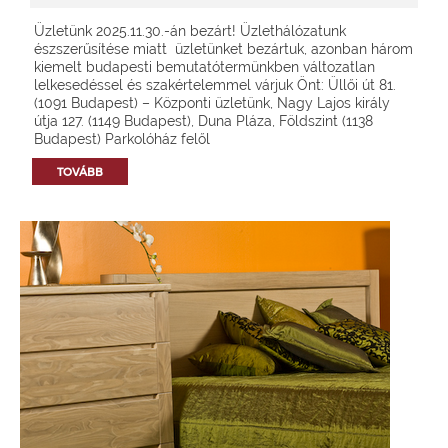
Üzletünk 2025.11.30.-án bezárt! Üzlethálózatunk
észszerűsítése miatt üzletünket bezártuk, azonban három
kiemelt budapesti bemutatótermünkben változatlan
lelkesedéssel és szakértelemmel várjuk Önt: Üllői út 81.
(1091 Budapest) – Központi üzletünk, Nagy Lajos király
útja 127. (1149 Budapest), Duna Pláza, Földszint (1138
Budapest) Parkolóház felől
TOVÁBB