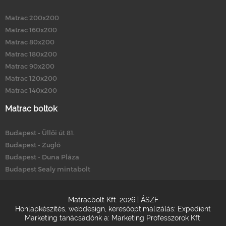
Matrac 200x200
Matrac 160x200
Matrac 80x200
Matrac 180x200
Matrac 90x200
Matrac 120x200
Matrac 140x200
Matrac boltok
Budapest - Üllői út 81.
Budapest - Zugló
Budapest - Duna Pláza
Budapest Sealy mintabolt
Matracbolt Kft. 2026 |
ÁSZF
Honlapkészítés
,
webdesign
,
keresőoptimalizálás
:
Expedient
Marketing tanácsadónk a:
Marketing Professzorok Kft.