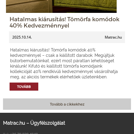
Hatalmas kiárusítás! Tömörfa komódok
40% Kedvezménnyel
2025.10.14.
Matrac.hu
Hatalmas kiárusítás! Tömörfa komódok 40%
kedvezménnyel – csak a kiállított darabok. Megújítjuk
bútorbemutatóinkat, ezért most páratlan lehetőséget
kínálunk! Kifutó és kiállított tömörfa komódjaink
kollekcióját 40% rendkívüli kedvezménnyel vásárolhatja
meg, az akciós termékek elérhetőek üzleteinkben.
TOVÁBB
Tovább a cikkekhez
Matrac.hu – Ügyfélszolgálat