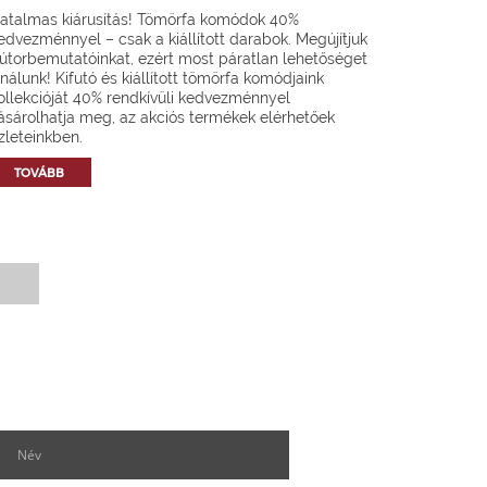
atalmas kiárusítás! Tömörfa komódok 40%
edvezménnyel – csak a kiállított darabok. Megújítjuk
útorbemutatóinkat, ezért most páratlan lehetőséget
ínálunk! Kifutó és kiállított tömörfa komódjaink
ollekcióját 40% rendkívüli kedvezménnyel
ásárolhatja meg, az akciós termékek elérhetőek
zleteinkben.
TOVÁBB
Hírlevél feliratkozás