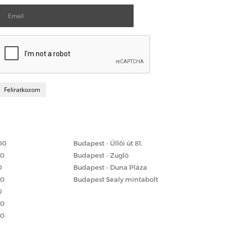
Matrac boltok
 szerint
00
Budapest - Üllői út 81.
00
Budapest - Zugló
0
Budapest - Duna Pláza
00
Budapest Sealy mintabolt
0
00
00