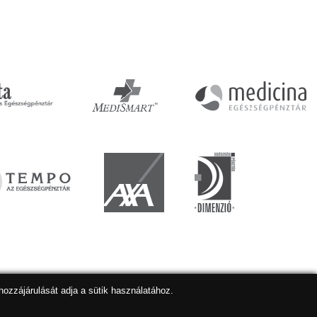
hozzájárulását adja a sütik használatához.
lapkészítés
,
webdesign
,
keresőoptimalizálás
:
Expedient
Marketing tanácsadónk a:
Marketing Professzorok Kft.