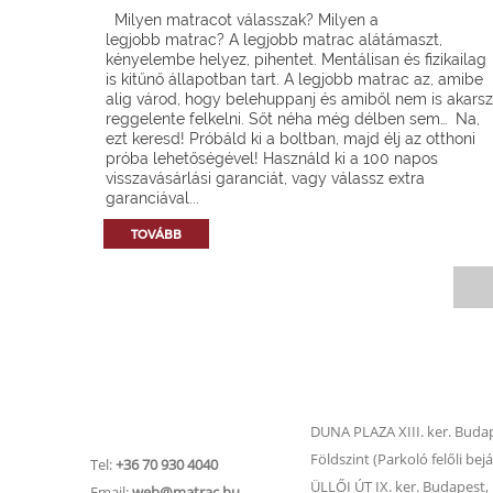
Milyen matracot válasszak? Milyen a
legjobb matrac? A legjobb matrac alátámaszt,
kényelembe helyez, pihentet. Mentálisan és fizikailag
is kitűnő állapotban tart. A legjobb matrac az, amibe
alig várod, hogy belehuppanj és amiből nem is akarsz
reggelente felkelni. Sőt néha még délben sem… Na,
ezt keresd! Próbáld ki a boltban, majd élj az otthoni
próba lehetőségével! Használd ki a 100 napos
visszavásárlási garanciát, vagy válassz extra
garanciával...
TOVÁBB
Matrac.hu –
Matrac boltok
Ügyfélszolgálat
DUNA PLAZA XIII. ker. Budape
Földszint (Parkoló felőli bejá
Tel:
+36 70 930 4040
ÜLLŐI ÚT IX. ker. Budapest, Ü
Email:
web@matrac.hu