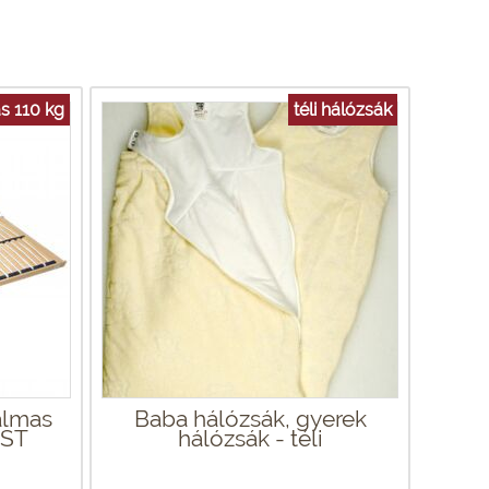
s 110 kg
téli hálózsák
almas
Baba hálózsák, gyerek
 ST
hálózsák - téli