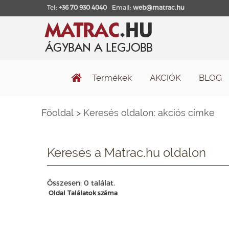
Tel:
+36 70 930 4040
Email:
web@matrac.hu
Termékek
AKCIÓK
BLOG
Főoldal
>
Keresés oldalon: akciós címke
Keresés a Matrac.hu oldalon
Összesen: 0 találat.
Oldal
Találatok száma