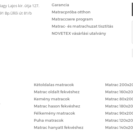
Garancia
gy Lajos kir. útja 127.
Matracpróba otthon
 Bp.Üllői út 81/b
Matraccsere program
Matrac- és matrachuzat tisztítás
NOVETEX vásárlási utalvány
Matracok keménység szerint
Matracok méret
Kétoldalas matracok
Matrac 200x2
Matrac oldalt fekvéshez
Matrac 160x2
Kemény matracok
Matrac 80x20
y
Matrac hason fekvéshez
Matrac 180x2
Félkemény matracok
Matrac 90x20
Puha matracok
Matrac 120x2
Matrac hanyatt fekvéshez
Matrac 140x2