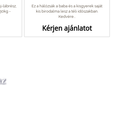
j-lábrész,
Ez a hálózsák a baba és a kisgyerek saját
30kg -
kis birodalma lesz a téli időszakban.
Kedvére...
Kérjen ajánlatot
az