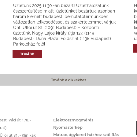
Üzletünk 2025.11.30.-án bezárt! Üzlethálózatunk
H
észszerűsítése miatt üzletünket bezártuk, azonban
k
három kiemelt budapesti bemutatótermünkben
b
változatlan lelkesedéssel és szakértelemmel várjuk
k
Önt: Üllői út 81. (1091 Budapest) – Központi
k
üzletünk, Nagy Lajos király útja 127. (1149
v
Budapest), Duna Pláza, Földszint (1138 Budapest)
ü
Parkolóház felől
TOVÁBB
Tovább a cikkekhez
Matrac.hu – Szolgáltatások
st, Váci út 178. -
Elektroszmogmérés
rat)
Nyomástérkép
Matrac, ágykeret házhoz szállítás
llői út 81. - Klinikák