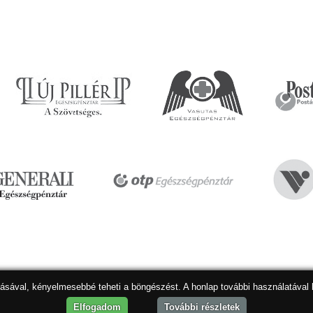
dásával, kényelmesebbé teheti a böngészést. A honlap további használatával 
Hon
Elfogadom
További részletek