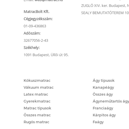
ZUGLÓ XIV. ker. Budapest, Na
MatracBolt Kft.
SEALY BEMUTATÓTEREM 1091
Cégjegyzékszám:
01-09-436863
Adószám:
32677056-2-43
Székhely:
1091 Budapest, Üllői út 95.
Matracok
Ágyak
Kókuszmatrac
Ágy típusok
Vákuum matrac
Kanapéágy
Latex matrac
Összes ágy
Gyerekmatrac
Ágyneműtartós ág
Matrac típusok
Franciaágy
Összes matrac
Kárpitos ágy
Rugós matrac
Faágy