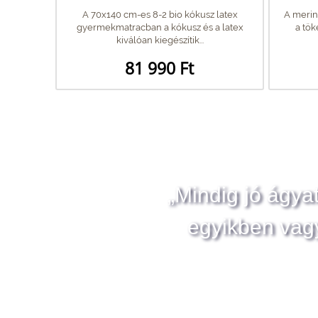
A 70x140 cm-es 8-2 bio kókusz latex
A merin
gyermekmatracban a kókusz és a latex
a tök
kiválóan kiegészítik...
81 990 Ft
„Mindig jó ágya
egyikben vag