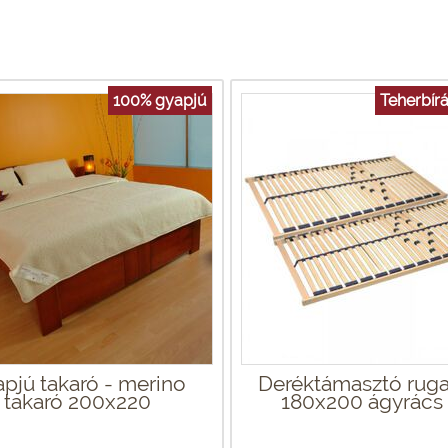
100% gyapjú
Teherbírá
pjú takaró - merino
Deréktámasztó rug
takaró 200x220
180x200 ágyrács