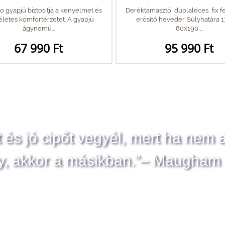
o gyapjú biztosítja a kényelmet és
Deréktámasztó, duplaléces, fix fe
életes komfortérzetet. A gyapjú
erősítő heveder. Súlyhatára 1
ágynemű...
80x190,...
67 990 Ft
95 990 Ft
t és jó cipőt vegyél, mert ha nem 
y, akkor a másikban.”– Maugham