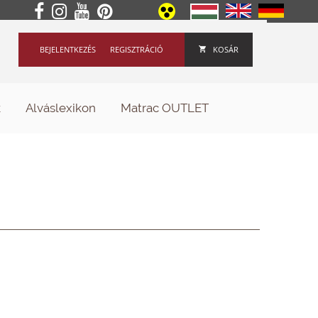
BEJELENTKEZÉS
REGISZTRÁCIÓ
KOSÁR
k
Alváslexikon
Matrac OUTLET