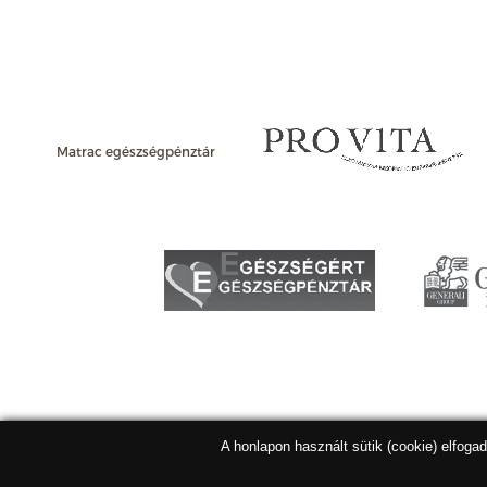
Matrac egészségpénztár
A honlapon használt sütik (cookie) elfoga
Matracbolt Kft. 2026 |
ÁSZF