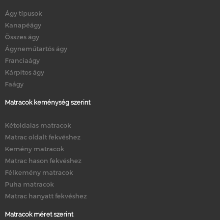
Ágy típusok
Kanapéágy
Összes ágy
Ágyneműtartós ágy
Franciaágy
Kárpitos ágy
Faágy
Matracok keménység szerint
Kétoldalas matracok
Matrac oldalt fekvéshez
Kemény matracok
Matrac hason fekvéshez
Félkemény matracok
Puha matracok
Matrac hanyatt fekvéshez
Matracok méret szerint