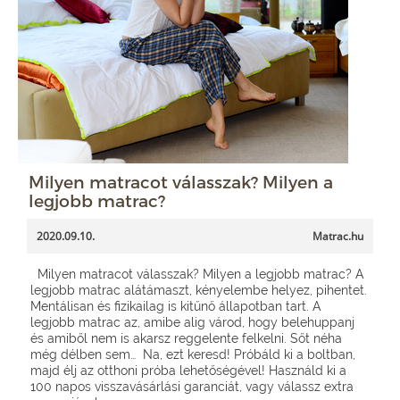
Milyen matracot válasszak? Milyen a
legjobb matrac?
2020.09.10.
Matrac.hu
Milyen matracot válasszak? Milyen a legjobb matrac? A
legjobb matrac alátámaszt, kényelembe helyez, pihentet.
Mentálisan és fizikailag is kitűnő állapotban tart. A
legjobb matrac az, amibe alig várod, hogy belehuppanj
és amiből nem is akarsz reggelente felkelni. Sőt néha
még délben sem… Na, ezt keresd! Próbáld ki a boltban,
majd élj az otthoni próba lehetőségével! Használd ki a
100 napos visszavásárlási garanciát, vagy válassz extra