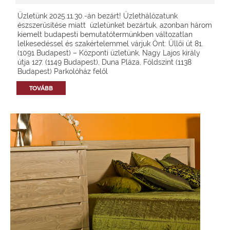
Üzletünk 2025.11.30.-án bezárt! Üzlethálózatunk
észszerűsítése miatt üzletünket bezártuk, azonban három
kiemelt budapesti bemutatótermünkben változatlan
lelkesedéssel és szakértelemmel várjuk Önt: Üllői út 81.
(1091 Budapest) – Központi üzletünk, Nagy Lajos király
útja 127. (1149 Budapest), Duna Pláza, Földszint (1138
Budapest) Parkolóház felől
TOVÁBB