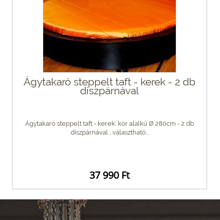
Ágytakaró steppelt taft - kerek - 2 db
díszpárnával
Ágytakaró steppelt taft - kerek, kör alalkú Ø 280cm - 2 db
díszpárnával , választható...
37 990 Ft