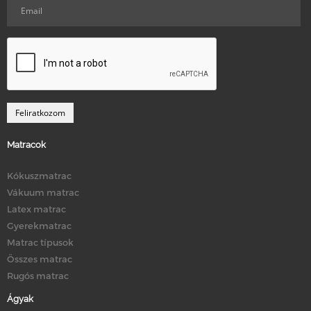
Matracok
Kókuszmatrac
Vákuum matrac
Latex matrac
Gyerekmatrac
Matrac típusok
Összes matrac
Rugós matrac
Ágyak