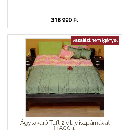
318 990 Ft
vasalást nem igényel
Ágytakaró Taft 2 db díszpárnával
(TA009)