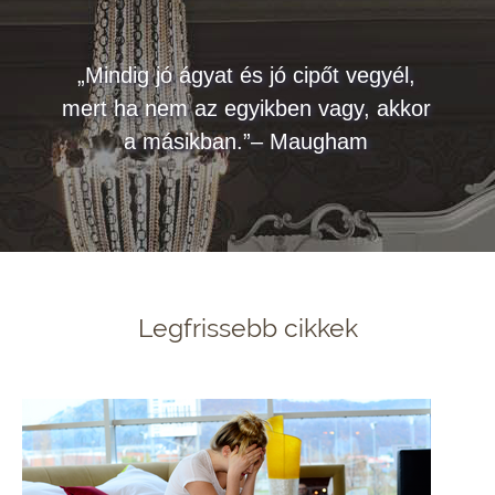
„Mindig jó ágyat és jó cipőt vegyél,
mert ha nem az egyikben vagy, akkor
a másikban.”– Maugham
Legfrissebb cikkek