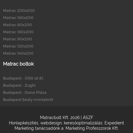
Matrac 200x200
Matrac 160x200
Matrac 80x200
Matrac 180x200
Matrac 90x200
Matrac 120x200
Matrac 140x200
Matrac boltok
Budapest - Üllői út 81.
Budapest - Zugló
Budapest - Duna Pláza
Budapest Sealy mintabolt
Matracbolt Kft. 2026 |
ÁSZF
Honlapkészítés
,
webdesign
,
keresőoptimalizálás
:
Expedient
Marketing tanácsadónk a:
Marketing Professzorok Kft.