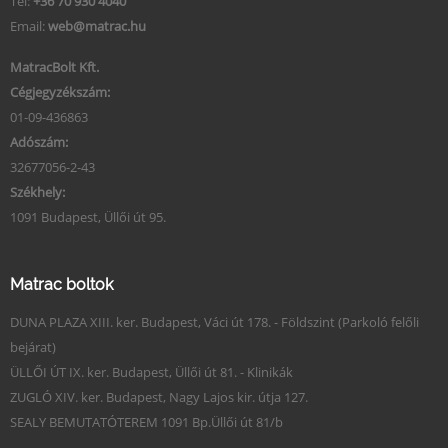
Tel:
+36 70 930 4040
Email:
web@matrac.hu
MatracBolt Kft.
Cégjegyzékszám:
01-09-436863
Adószám:
32677056-2-43
Székhely:
1091 Budapest, Üllői út 95.
Matrac boltok
DUNA PLAZA XIII. ker. Budapest, Váci út 178. - Földszint (Parkoló felőli
bejárat)
ÜLLŐI ÚT IX. ker. Budapest, Üllői út 81. - Klinikák
ZUGLÓ XIV. ker. Budapest, Nagy Lajos kir. útja 127.
SEALY BEMUTATÓTEREM 1091 Bp.Üllői út 81/b