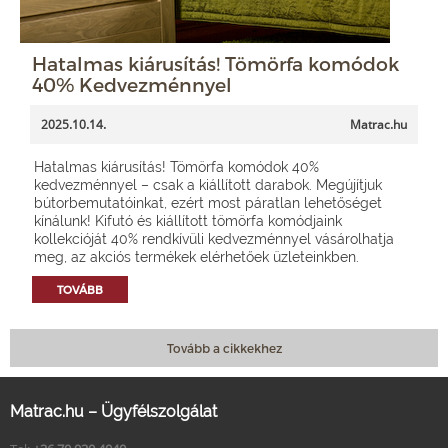
Hatalmas kiárusítás! Tömörfa komódok
40% Kedvezménnyel
2025.10.14.
Matrac.hu
Hatalmas kiárusítás! Tömörfa komódok 40%
kedvezménnyel – csak a kiállított darabok. Megújítjuk
bútorbemutatóinkat, ezért most páratlan lehetőséget
kínálunk! Kifutó és kiállított tömörfa komódjaink
kollekcióját 40% rendkívüli kedvezménnyel vásárolhatja
meg, az akciós termékek elérhetőek üzleteinkben.
TOVÁBB
Tovább a cikkekhez
Matrac.hu – Ügyfélszolgálat