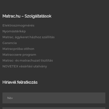
Matrac.hu – Szolgáltatások
Elektroszmogmérés
Nyomástérkép
Matrac, ágykeret házhoz szállítás
Garancia
Matracpróba otthon
Matraccsere program
Matrac- és matrachuzat tisztítás
NOVETEX vásárlási utalvány
Hírlevél feliratkozás