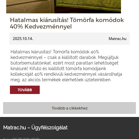
Hatalmas kiárusítás! Tömörfa komódok
40% Kedvezménnyel
2025.10.14.
Matrac.hu
Hatalmas kiárusítás! Tömörfa komódok 40%
kedvezménnyel – csak a kiállított darabok. Megújítjuk
bútorbemutatóinkat, ezért most páratlan lehetőséget
kínálunk! Kifutó és kiállított tömörfa komódjaink
kollekcióját 40% rendkívüli kedvezménnyel vásárolhatja
meg, az akciós termékek elérhetőek üzleteinkben.
TOVÁBB
Tovább a cikkekhez
Matrac.hu – Ügyfélszolgálat