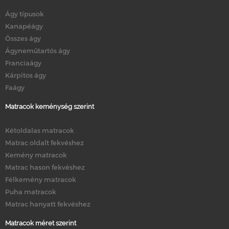
Ágy típusok
Kanapéágy
Összes ágy
Ágyneműtartós ágy
Franciaágy
Kárpitos ágy
Faágy
Matracok keménység szerint
Kétoldalas matracok
Matrac oldalt fekvéshez
Kemény matracok
Matrac hason fekvéshez
Félkemény matracok
Puha matracok
Matrac hanyatt fekvéshez
Matracok méret szerint