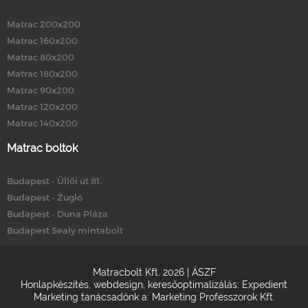
Matrac 200x200
Matrac 160x200
Matrac 80x200
Matrac 180x200
Matrac 90x200
Matrac 120x200
Matrac 140x200
Matrac boltok
Budapest - Üllői út 81.
Budapest - Zugló
Budapest - Duna Pláza
Budapest Sealy mintabolt
Matracbolt Kft. 2026 |
ÁSZF
Honlapkészítés
,
webdesign
,
keresőoptimalizálás
:
Expedient
Marketing tanácsadónk a:
Marketing Professzorok Kft.