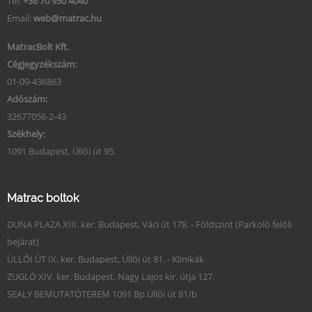
Tel:
+36 70 930 4040
Email:
web@matrac.hu
MatracBolt Kft.
Cégjegyzékszám:
01-09-436863
Adószám:
32677056-2-43
Székhely:
1091 Budapest, Üllői út 95.
Matrac boltok
DUNA PLAZA XIII. ker. Budapest, Váci út 178. - Földszint (Parkoló felőli
bejárat)
ÜLLŐI ÚT IX. ker. Budapest, Üllői út 81. - Klinikák
ZUGLÓ XIV. ker. Budapest, Nagy Lajos kir. útja 127.
SEALY BEMUTATÓTEREM 1091 Bp.Üllői út 81/b