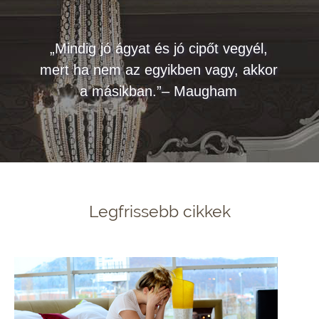
„Mindig jó ágyat és jó cipőt vegyél,
mert ha nem az egyikben vagy, akkor
a másikban.”– Maugham
Legfrissebb cikkek