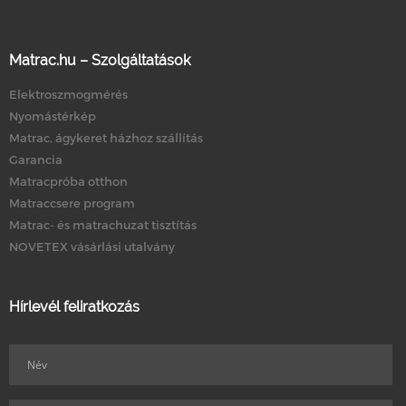
Matrac.hu – Szolgáltatások
Elektroszmogmérés
Nyomástérkép
Matrac, ágykeret házhoz szállítás
Garancia
Matracpróba otthon
Matraccsere program
Matrac- és matrachuzat tisztítás
NOVETEX vásárlási utalvány
Hírlevél feliratkozás