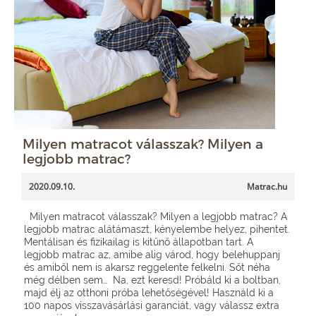
Milyen matracot válasszak? Milyen a
legjobb matrac?
2020.09.10.
Matrac.hu
Milyen matracot válasszak? Milyen a legjobb matrac? A
legjobb matrac alátámaszt, kényelembe helyez, pihentet.
Mentálisan és fizikailag is kitűnő állapotban tart. A
legjobb matrac az, amibe alig várod, hogy belehuppanj
és amiből nem is akarsz reggelente felkelni. Sőt néha
még délben sem… Na, ezt keresd! Próbáld ki a boltban,
majd élj az otthoni próba lehetőségével! Használd ki a
100 napos visszavásárlási garanciát, vagy válassz extra