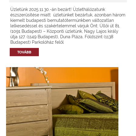
Üzletünk 2025.11.30.-án bezárt! Üzlethálózatunk
észszerűsítése miatt üzletünket bezártuk, azonban három
kiemelt budapesti bemutatótermünkben változatlan
lelkesedéssel és szakértelemmel várjuk Önt: Üllői út 81.
(1091 Budapest) – Központi üzletünk, Nagy Lajos király
útja 127. (1149 Budapest), Duna Pláza, Földszint (1138
Budapest) Parkolóház felől
TOVÁBB