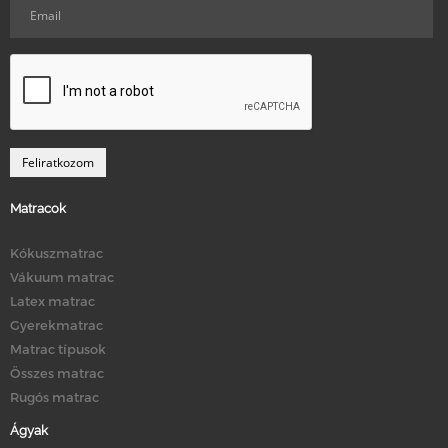
Matracok
Kókuszmatrac
Vákuum matrac
Latex matrac
Gyerekmatrac
Matrac típusok
Összes matrac
Rugós matrac
Ágyak