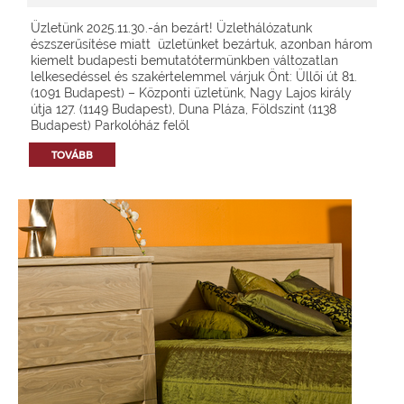
Üzletünk 2025.11.30.-án bezárt! Üzlethálózatunk
észszerűsítése miatt üzletünket bezártuk, azonban három
kiemelt budapesti bemutatótermünkben változatlan
lelkesedéssel és szakértelemmel várjuk Önt: Üllői út 81.
(1091 Budapest) – Központi üzletünk, Nagy Lajos király
útja 127. (1149 Budapest), Duna Pláza, Földszint (1138
Budapest) Parkolóház felől
TOVÁBB