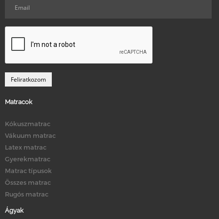
Matracok
Kókuszmatrac
Vákuum matrac
Latex matrac
Gyerekmatrac
Matrac típusok
Összes matrac
Rugós matrac
Ágyak