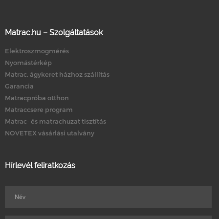
Matrac.hu – Szolgáltatások
Elektroszmogmérés
Nyomástérkép
Matrac, ágykeret házhoz szállítás
Garancia
Matracpróba otthon
Matraccsere program
Matrac- és matrachuzat tisztítás
NOVETEX vásárlási utalvány
Hírlevél feliratkozás