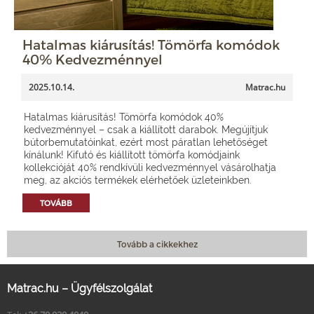
Hatalmas kiárusítás! Tömörfa komódok
40% Kedvezménnyel
2025.10.14.
Matrac.hu
Hatalmas kiárusítás! Tömörfa komódok 40%
kedvezménnyel – csak a kiállított darabok. Megújítjuk
bútorbemutatóinkat, ezért most páratlan lehetőséget
kínálunk! Kifutó és kiállított tömörfa komódjaink
kollekcióját 40% rendkívüli kedvezménnyel vásárolhatja
meg, az akciós termékek elérhetőek üzleteinkben.
TOVÁBB
Tovább a cikkekhez
Matrac.hu – Ügyfélszolgálat