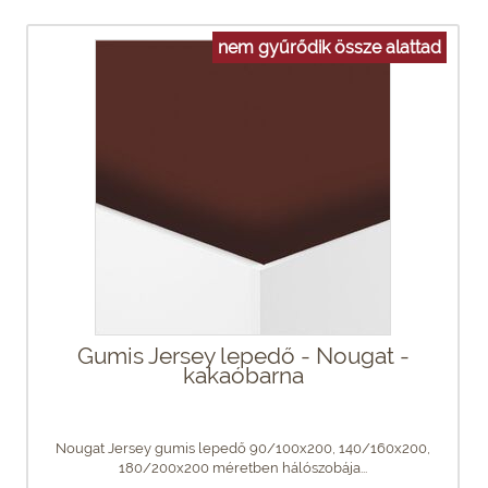
nem gyűrődik össze alattad
Gumis Jersey lepedő - Nougat -
kakaóbarna
Nougat Jersey gumis lepedő 90/100x200, 140/160x200,
180/200x200 méretben hálószobája...