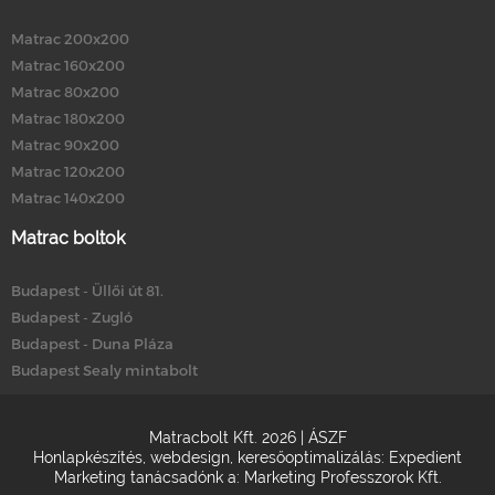
Matrac 200x200
Matrac 160x200
Matrac 80x200
Matrac 180x200
Matrac 90x200
Matrac 120x200
Matrac 140x200
Matrac boltok
Budapest - Üllői út 81.
Budapest - Zugló
Budapest - Duna Pláza
Budapest Sealy mintabolt
Matracbolt Kft. 2026 |
ÁSZF
Honlapkészítés
,
webdesign
,
keresőoptimalizálás
:
Expedient
Marketing tanácsadónk a:
Marketing Professzorok Kft.