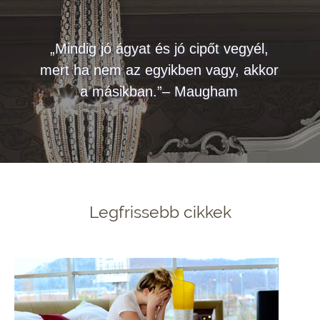
„Mindig jó ágyat és jó cipőt vegyél,
mert ha nem az egyikben vagy, akkor
a másikban.”– Maugham
Legfrissebb cikkek