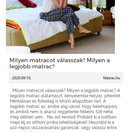
Milyen matracot válasszak? Milyen a
legjobb matrac?
2020.09.10.
Matrac.hu
Milyen matracot válasszak? Milyen a legjobb matrac? A
legjobb matrac alátámaszt, kényelembe helyez, pihentet.
Mentálisan és fizikailag is kitűnő állapotban tart. A
legjobb matrac az, amibe alig várod, hogy belehuppanj
és amiből nem is akarsz reggelente felkelni. Sőt néha
még délben sem… Na, ezt keresd! Próbáld ki a boltban,
majd élj az otthoni próba lehetőségével! Használd ki a
100 napos visszavásárlási garanciát, vagy válassz extra