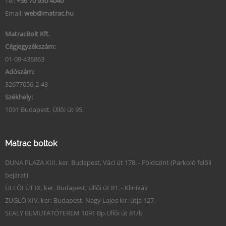
Tel:
+36 70 930 4040
Email:
web@matrac.hu
MatracBolt Kft.
Cégjegyzékszám:
01-09-436863
Adószám:
32677056-2-43
Székhely:
1091 Budapest, Üllői út 95.
Matrac boltok
DUNA PLAZA XIII. ker. Budapest, Váci út 178. - Földszint (Parkoló felőli
bejárat)
ÜLLŐI ÚT IX. ker. Budapest, Üllői út 81. - Klinikák
ZUGLÓ XIV. ker. Budapest, Nagy Lajos kir. útja 127.
SEALY BEMUTATÓTEREM 1091 Bp.Üllői út 81/b