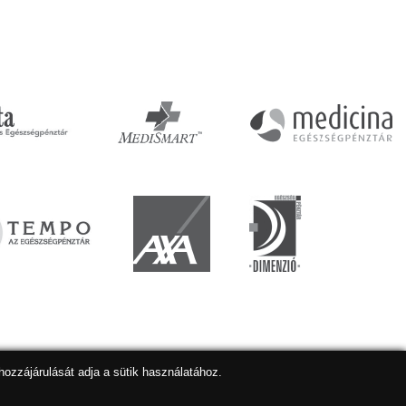
hozzájárulását adja a sütik használatához.
lapkészítés
,
webdesign
,
keresőoptimalizálás
:
Expedient
Marketing tanácsadónk a:
Marketing Professzorok Kft.