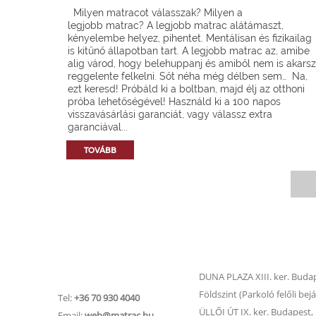
Milyen matracot válasszak? Milyen a
legjobb matrac? A legjobb matrac alátámaszt,
kényelembe helyez, pihentet. Mentálisan és fizikailag
is kitűnő állapotban tart. A legjobb matrac az, amibe
alig várod, hogy belehuppanj és amiből nem is akarsz
reggelente felkelni. Sőt néha még délben sem… Na,
ezt keresd! Próbáld ki a boltban, majd élj az otthoni
próba lehetőségével! Használd ki a 100 napos
visszavásárlási garanciát, vagy válassz extra
garanciával...
TOVÁBB
Matrac.hu –
Matrac boltok
Ügyfélszolgálat
DUNA PLAZA XIII. ker. Budape
Földszint (Parkoló felőli bejá
Tel:
+36 70 930 4040
ÜLLŐI ÚT IX. ker. Budapest, Ü
Email:
web@matrac.hu