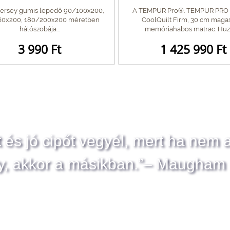
 Jersey gumis lepedő 90/100x200,
A TEMPUR Pro®. TEMPUR PRO 
60x200, 180/200x200 méretben
CoolQuilt Firm, 30 cm maga
hálószobája...
memóriahabos matrac. Huzat
3 990 Ft
1 425 990 Ft
t és jó cipőt vegyél, mert ha nem 
y, akkor a másikban.”– Maugham