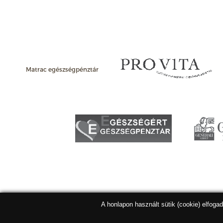
Matrac egészségpénztár
A honlapon használt sütik (cookie) elfoga
Matracbolt Kft. 2026 |
ÁSZF