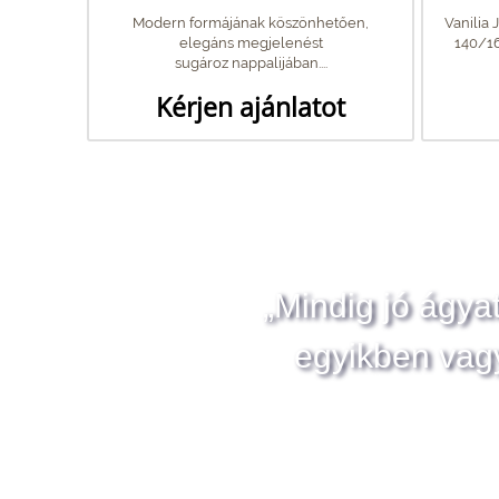
Modern formájának köszönhetően,
Vanilia
elegáns megjelenést
140/1
sugároz nappalijában....
Kérjen ajánlatot
„Mindig jó ágya
egyikben vag