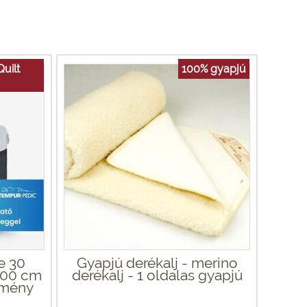
uilt
100% gyapjú
e 30
Gyapjú derékalj - merino
200 cm
derékalj - 1 oldalas gyapjú
emény