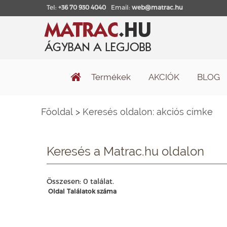
Tel:
+36 70 930 4040
Email:
web@matrac.hu
Termékek
AKCIÓK
BLOG
Főoldal
>
Keresés oldalon: akciós címke
Keresés a Matrac.hu oldalon
Összesen: 0 találat.
Oldal
Találatok száma