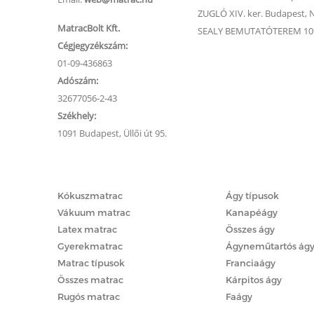
ZUGLÓ XIV. ker. Budapest, Na
MatracBolt Kft.
SEALY BEMUTATÓTEREM 1091
Cégjegyzékszám:
01-09-436863
Adószám:
32677056-2-43
Székhely:
1091 Budapest, Üllői út 95.
Matracok
Ágyak
Kókuszmatrac
Ágy típusok
Vákuum matrac
Kanapéágy
Latex matrac
Összes ágy
Gyerekmatrac
Ágyneműtartós ág
Matrac típusok
Franciaágy
Összes matrac
Kárpitos ágy
Rugós matrac
Faágy