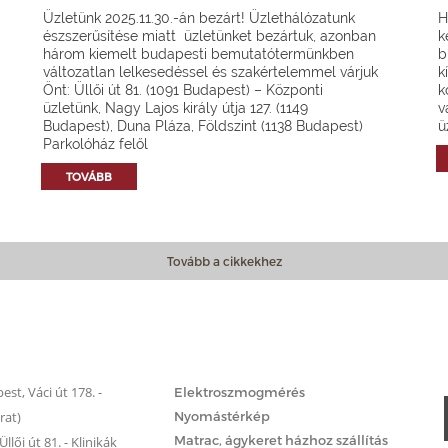
Üzletünk 2025.11.30.-án bezárt! Üzlethálózatunk
H
észszerűsítése miatt üzletünket bezártuk, azonban
k
három kiemelt budapesti bemutatótermünkben
b
változatlan lelkesedéssel és szakértelemmel várjuk
k
Önt: Üllői út 81. (1091 Budapest) – Központi
k
üzletünk, Nagy Lajos király útja 127. (1149
v
Budapest), Duna Pláza, Földszint (1138 Budapest)
ü
Parkolóház felől
TOVÁBB
Tovább a cikkekhez
Matrac.hu – Szolgáltatások
st, Váci út 178. -
Elektroszmogmérés
rat)
Nyomástérkép
Matrac, ágykeret házhoz szállítás
llői út 81. - Klinikák