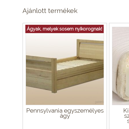
Ajánlott termékek
Ágyak, melyek sosem nyikorognak!
Pennsylvania egyszemélyes
Ki
ágy
s