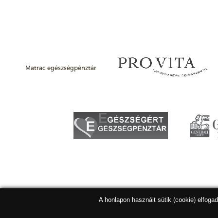
Matrac egészségpénztár
A honlapon használt sütik (cookie) elfoga
Matracbolt Kft. 2026 |
ÁSZF