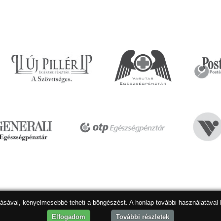
dásával, kényelmesebbé teheti a böngészést. A honlap további használatával 
Hon
Elfogadom
További részletek