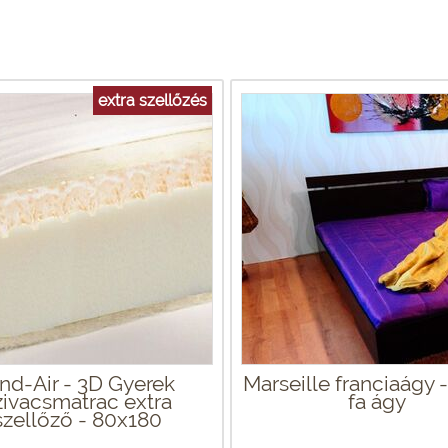
extra szellőzés
nd-Air - 3D Gyerek
Marseille franciaágy 
zivacsmatrac extra
fa ágy
szellőző - 80x180