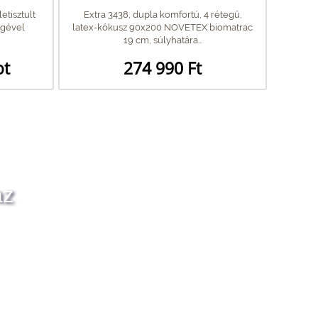
etisztult
Extra 3438, dupla komfortú, 4 rétegű,
égével
latex-kókusz 90x200 NOVETEX biomatrac
19 cm, súlyhatára...
ot
274 990 Ft
az