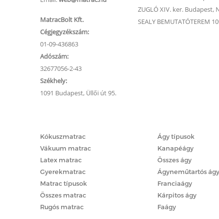
ZUGLÓ XIV. ker. Budapest, Na
MatracBolt Kft.
SEALY BEMUTATÓTEREM 1091
Cégjegyzékszám:
01-09-436863
Adószám:
32677056-2-43
Székhely:
1091 Budapest, Üllői út 95.
Matracok
Ágyak
Kókuszmatrac
Ágy típusok
Vákuum matrac
Kanapéágy
Latex matrac
Összes ágy
Gyerekmatrac
Ágyneműtartós ág
Matrac típusok
Franciaágy
Összes matrac
Kárpitos ágy
Rugós matrac
Faágy