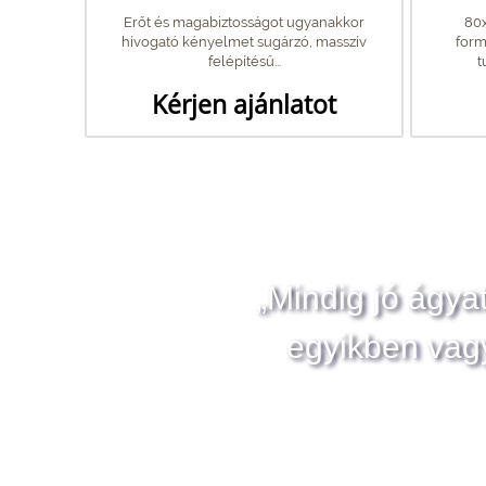
Erőt és magabiztosságot ugyanakkor
80x
hívogató kényelmet sugárzó, masszív
form
felépítésű...
t
Kérjen ajánlatot
„Mindig jó ágya
egyikben vag