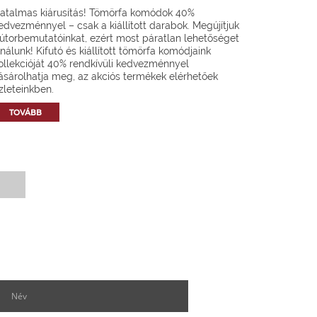
atalmas kiárusítás! Tömörfa komódok 40%
edvezménnyel – csak a kiállított darabok. Megújítjuk
útorbemutatóinkat, ezért most páratlan lehetőséget
ínálunk! Kifutó és kiállított tömörfa komódjaink
ollekcióját 40% rendkívüli kedvezménnyel
ásárolhatja meg, az akciós termékek elérhetőek
zleteinkben.
TOVÁBB
Hírlevél feliratkozás