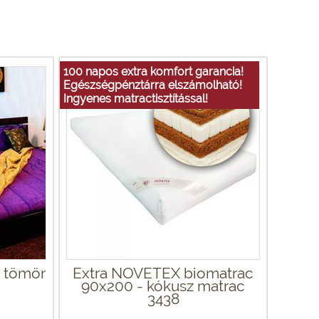
100 napos extra komfort garancia!
Egészségpénztárra elszámolható!
Ingyenes matractisztítással!
- tömör
Extra NOVETEX biomatrac
90x200 - kókusz matrac
3438