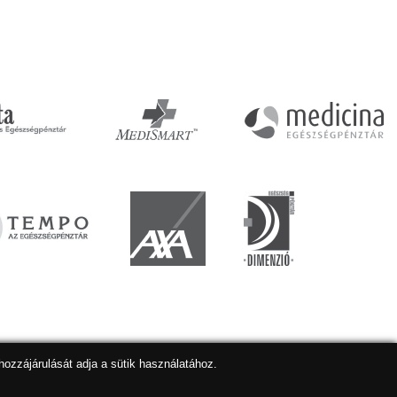
hozzájárulását adja a sütik használatához.
lapkészítés
,
webdesign
,
keresőoptimalizálás
:
Expedient
Marketing tanácsadónk a:
Marketing Professzorok Kft.