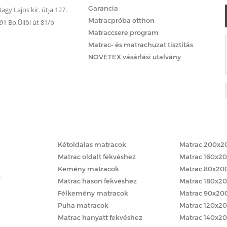
Garancia
gy Lajos kir. útja 127.
Matracpróba otthon
 Bp.Üllői út 81/b
Matraccsere program
Matrac- és matrachuzat tisztítás
NOVETEX vásárlási utalvány
Matracok keménység szerint
Matracok méret
Kétoldalas matracok
Matrac 200x2
Matrac oldalt fekvéshez
Matrac 160x2
Kemény matracok
Matrac 80x20
y
Matrac hason fekvéshez
Matrac 180x2
Félkemény matracok
Matrac 90x20
Puha matracok
Matrac 120x2
Matrac hanyatt fekvéshez
Matrac 140x2