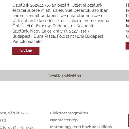
Üzletünk 2025.11.30.-án bezárt! Üzlethálózatunk
H
észszerűsítése miatt üzletünket bezártuk, azonban
k
három kiemelt budapesti bemutatótermünkben
b
változatlan lelkesedéssel és szakértelemmel várjuk
k
Önt: Üllői út 81. (1091 Budapest) – Központi
k
üzletünk, Nagy Lajos király útja 127. (1149
v
Budapest), Duna Pláza, Földszint (1138 Budapest)
ü
Parkolóház felől
TOVÁBB
Tovább a cikkekhez
Matrac.hu – Szolgáltatások
st, Váci út 178. -
Elektroszmogmérés
rat)
Nyomástérkép
Matrac, ágykeret házhoz szállítás
llői út 81. - Klinikák