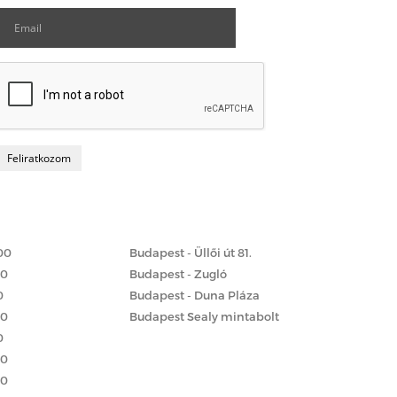
Matrac boltok
 szerint
00
Budapest - Üllői út 81.
00
Budapest - Zugló
0
Budapest - Duna Pláza
00
Budapest Sealy mintabolt
0
00
00