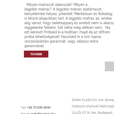
Milyen matracot válasszak? Milyen a
legjobb matrac? A legjobb matrac alátámaszt,
kényelembe helyez, pihentet. Mentálisan és fizikailag
is kitűnő állapotban tart. A legjobb matrac az, amibe
alig várod, hogy belehuppanj és amiből nem is akarsz
reggelente felkelni. Sőt néha még délben sem… Na,
ezt keresd! Próbáld ki a boltban, majd élj az otthoni
próba lehetőségével! Használd ki a 100 napos
visszavásárlási garanciát, vagy válassz extra
garanciával...
TOVÁBB
Matrac.hu –
Matrac boltok
Ügyfélszolgálat
DUNA PLAZA XIII. ker. Budape
Földszint (Parkoló felőli bejá
Tel:
+36 70 930 4040
ÜLLŐI ÚT IX. ker. Budapest, Ü
Email:
web@matrac.hu