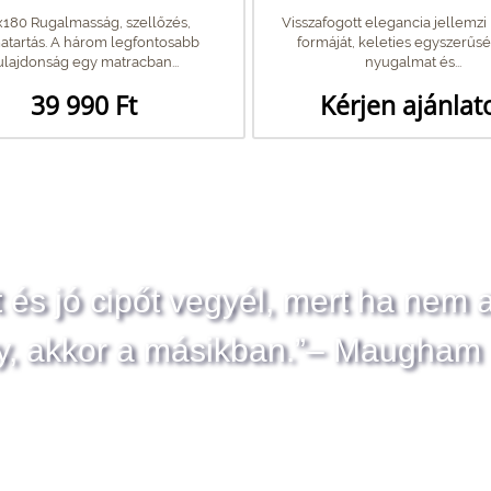
180 Rugalmasság, szellőzés,
Visszafogott elegancia jellemzi l
atartás. A három legfontosabb
formáját, keleties egyszerűs
ulajdonság egy matracban...
nyugalmat és...
39 990 Ft
Kérjen ajánlat
t és jó cipőt vegyél, mert ha nem 
y, akkor a másikban.”– Maugham