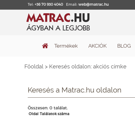
Tel:
+36 70 930 4040
Email:
web@matrac.hu
Termékek
AKCIÓK
BLOG
Főoldal
>
Keresés oldalon: akciós címke
Keresés a Matrac.hu oldalon
Összesen: 0 találat.
Oldal
Találatok száma