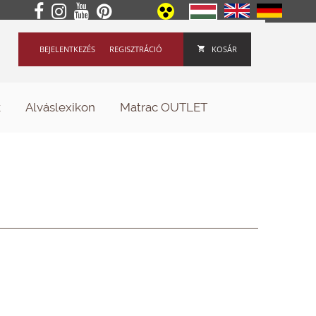
BEJELENTKEZÉS
REGISZTRÁCIÓ
KOSÁR
k
Alváslexikon
Matrac OUTLET