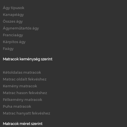
Ágy típusok
Kanapéágy
Összes ágy
Ágyneműtartós ágy
Franciaágy
Kárpitos ágy
Faágy
Matracok keménység szerint
Kétoldalas matracok
Matrac oldalt fekvéshez
Kemény matracok
Matrac hason fekvéshez
Félkemény matracok
Puha matracok
Matrac hanyatt fekvéshez
Matracok méret szerint