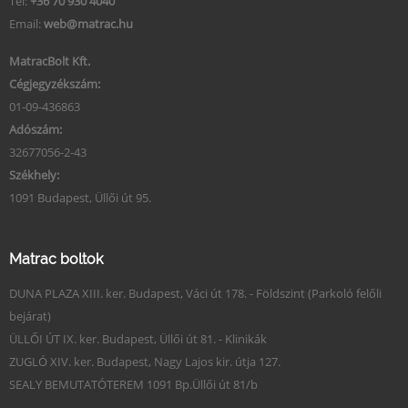
Tel:
+36 70 930 4040
Email:
web@matrac.hu
MatracBolt Kft.
Cégjegyzékszám:
01-09-436863
Adószám:
32677056-2-43
Székhely:
1091 Budapest, Üllői út 95.
Matrac boltok
DUNA PLAZA XIII. ker. Budapest, Váci út 178. - Földszint (Parkoló felőli
bejárat)
ÜLLŐI ÚT IX. ker. Budapest, Üllői út 81. - Klinikák
ZUGLÓ XIV. ker. Budapest, Nagy Lajos kir. útja 127.
SEALY BEMUTATÓTEREM 1091 Bp.Üllői út 81/b