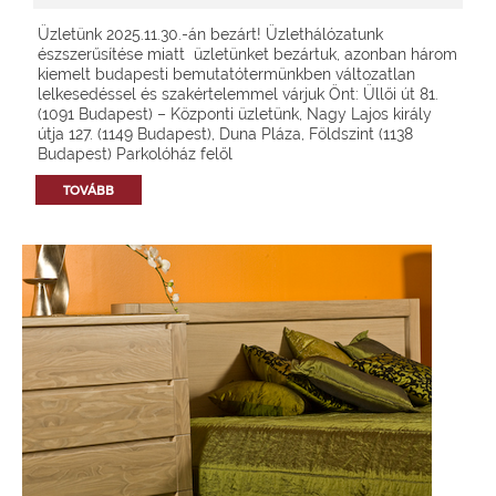
Üzletünk 2025.11.30.-án bezárt! Üzlethálózatunk
észszerűsítése miatt üzletünket bezártuk, azonban három
kiemelt budapesti bemutatótermünkben változatlan
lelkesedéssel és szakértelemmel várjuk Önt: Üllői út 81.
(1091 Budapest) – Központi üzletünk, Nagy Lajos király
útja 127. (1149 Budapest), Duna Pláza, Földszint (1138
Budapest) Parkolóház felől
TOVÁBB