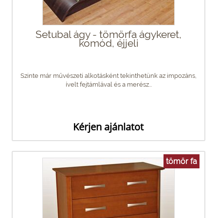
Setubal ágy - tömörfa ágykeret,
komód, éjjeli
Szinte már művészeti alkotásként tekinthetünk az impozáns,
ívelt fejtámlával és a merész...
Kérjen ajánlatot
tömör fa