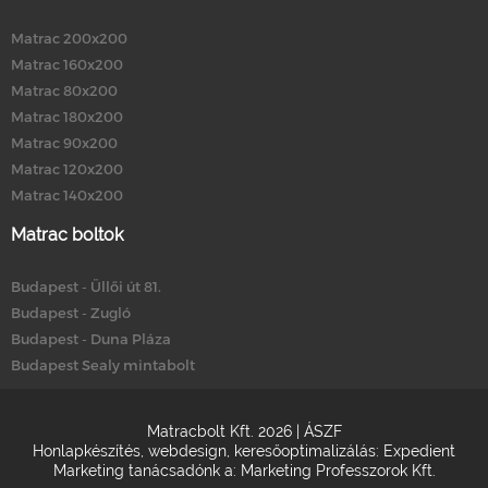
Matrac 200x200
Matrac 160x200
Matrac 80x200
Matrac 180x200
Matrac 90x200
Matrac 120x200
Matrac 140x200
Matrac boltok
Budapest - Üllői út 81.
Budapest - Zugló
Budapest - Duna Pláza
Budapest Sealy mintabolt
Matracbolt Kft. 2026 |
ÁSZF
Honlapkészítés
,
webdesign
,
keresőoptimalizálás
:
Expedient
Marketing tanácsadónk a:
Marketing Professzorok Kft.