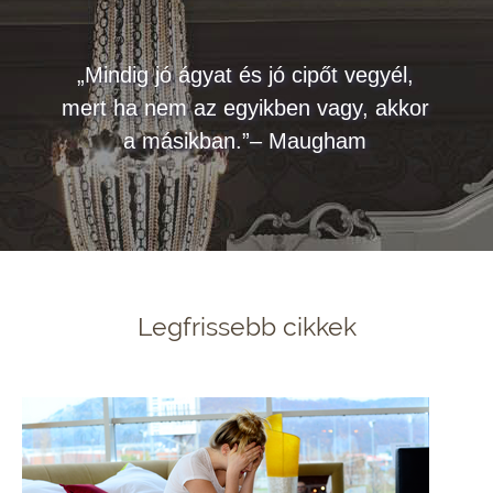
„Mindig jó ágyat és jó cipőt vegyél,
mert ha nem az egyikben vagy, akkor
a másikban.”– Maugham
Legfrissebb cikkek