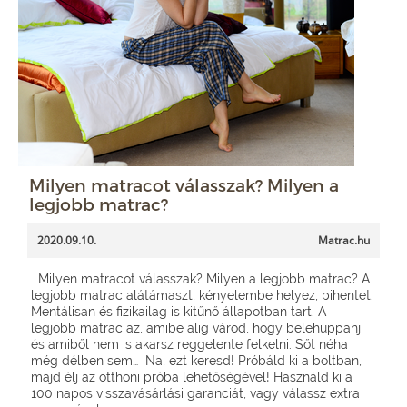
Milyen matracot válasszak? Milyen a
legjobb matrac?
2020.09.10.
Matrac.hu
Milyen matracot válasszak? Milyen a legjobb matrac? A
legjobb matrac alátámaszt, kényelembe helyez, pihentet.
Mentálisan és fizikailag is kitűnő állapotban tart. A
legjobb matrac az, amibe alig várod, hogy belehuppanj
és amiből nem is akarsz reggelente felkelni. Sőt néha
még délben sem… Na, ezt keresd! Próbáld ki a boltban,
majd élj az otthoni próba lehetőségével! Használd ki a
100 napos visszavásárlási garanciát, vagy válassz extra