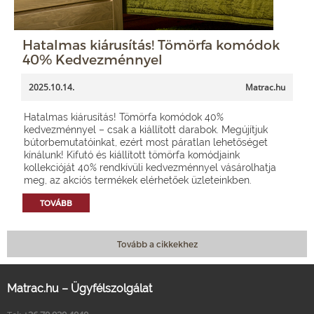
Hatalmas kiárusítás! Tömörfa komódok
40% Kedvezménnyel
2025.10.14.
Matrac.hu
Hatalmas kiárusítás! Tömörfa komódok 40%
kedvezménnyel – csak a kiállított darabok. Megújítjuk
bútorbemutatóinkat, ezért most páratlan lehetőséget
kínálunk! Kifutó és kiállított tömörfa komódjaink
kollekcióját 40% rendkívüli kedvezménnyel vásárolhatja
meg, az akciós termékek elérhetőek üzleteinkben.
TOVÁBB
Tovább a cikkekhez
Matrac.hu – Ügyfélszolgálat