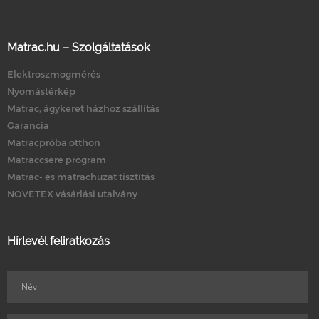
Matrac.hu – Szolgáltatások
Elektroszmogmérés
Nyomástérkép
Matrac, ágykeret házhoz szállítás
Garancia
Matracpróba otthon
Matraccsere program
Matrac- és matrachuzat tisztítás
NOVETEX vásárlási utalvány
Hírlevél feliratkozás