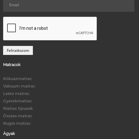
Matracok
Kókuszmatrac
Vákuum matrac
Latex matrac
Gyerekmatrac
Matrac típusok
Összes matrac
Rugós matrac
Ágyak