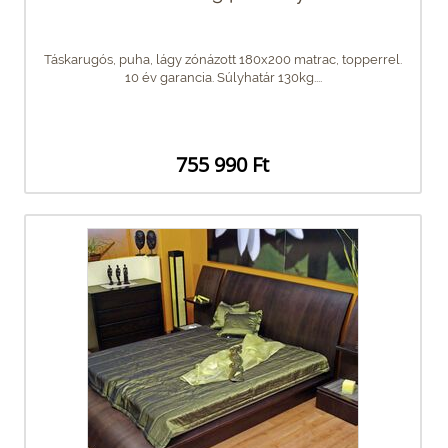
Táskarugós, puha, lágy zónázott 180x200 matrac, topperrel.
10 év garancia. Súlyhatár 130kg....
755 990 Ft