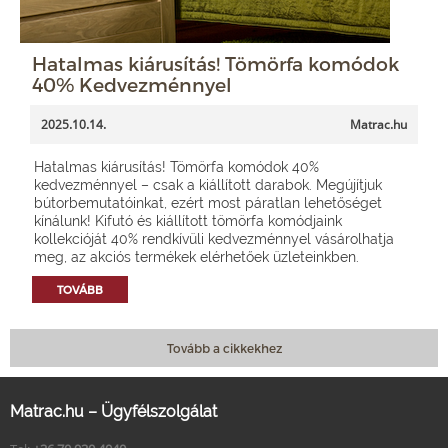
Hatalmas kiárusítás! Tömörfa komódok
40% Kedvezménnyel
2025.10.14.
Matrac.hu
Hatalmas kiárusítás! Tömörfa komódok 40%
kedvezménnyel – csak a kiállított darabok. Megújítjuk
bútorbemutatóinkat, ezért most páratlan lehetőséget
kínálunk! Kifutó és kiállított tömörfa komódjaink
kollekcióját 40% rendkívüli kedvezménnyel vásárolhatja
meg, az akciós termékek elérhetőek üzleteinkben.
TOVÁBB
Tovább a cikkekhez
Matrac.hu – Ügyfélszolgálat