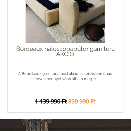
Bordeaux hálószobabútor garnitúra
AKCIÓ
A Bourdeaux garnitúra most akciónk keretében óriási
kedvezménnyel vásárolható meg. A...
1 139 990 Ft
839 990 Ft