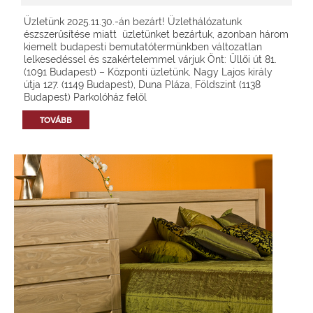
Üzletünk 2025.11.30.-án bezárt! Üzlethálózatunk
észszerűsítése miatt üzletünket bezártuk, azonban három
kiemelt budapesti bemutatótermünkben változatlan
lelkesedéssel és szakértelemmel várjuk Önt: Üllői út 81.
(1091 Budapest) – Központi üzletünk, Nagy Lajos király
útja 127. (1149 Budapest), Duna Pláza, Földszint (1138
Budapest) Parkolóház felől
TOVÁBB