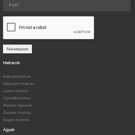
Matracok
Kókuszmatrac
Vákuum matrac
Latex matrac
Gyerekmatrac
Matrac típusok
Összes matrac
Rugós matrac
Ágyak