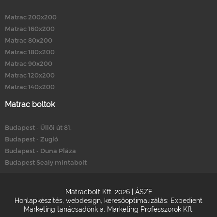
Matrac 200x200
Matrac 160x200
Matrac 80x200
Matrac 180x200
Matrac 90x200
Matrac 120x200
Matrac 140x200
Matrac boltok
Budapest - Üllői út 81.
Budapest - Zugló
Budapest - Duna Pláza
Budapest Sealy mintabolt
Matracbolt Kft. 2026 |
ÁSZF
Honlapkészítés
,
webdesign
,
keresőoptimalizálás
:
Expedient
Marketing tanácsadónk a:
Marketing Professzorok Kft.