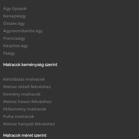
Ágy típusok
Kanapéágy
Összes ágy
Ágyneműtartós ágy
Franciaágy
Kárpitos ágy
Faágy
Matracok keménység szerint
Kétoldalas matracok
Matrac oldalt fekvéshez
Kemény matracok
Matrac hason fekvéshez
Félkemény matracok
Puha matracok
Matrac hanyatt fekvéshez
Matracok méret szerint