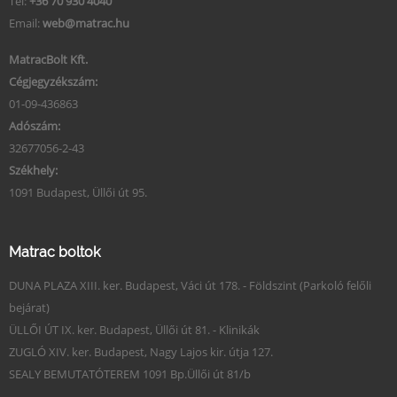
Tel:
+36 70 930 4040
Email:
web@matrac.hu
MatracBolt Kft.
Cégjegyzékszám:
01-09-436863
Adószám:
32677056-2-43
Székhely:
1091 Budapest, Üllői út 95.
Matrac boltok
DUNA PLAZA XIII. ker. Budapest, Váci út 178. - Földszint (Parkoló felőli
bejárat)
ÜLLŐI ÚT IX. ker. Budapest, Üllői út 81. - Klinikák
ZUGLÓ XIV. ker. Budapest, Nagy Lajos kir. útja 127.
SEALY BEMUTATÓTEREM 1091 Bp.Üllői út 81/b