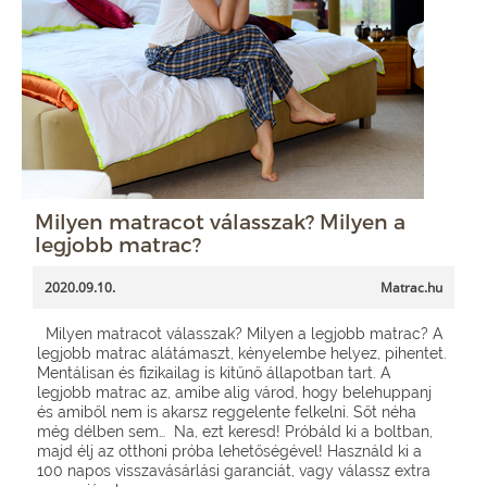
Milyen matracot válasszak? Milyen a
legjobb matrac?
2020.09.10.
Matrac.hu
Milyen matracot válasszak? Milyen a legjobb matrac? A
legjobb matrac alátámaszt, kényelembe helyez, pihentet.
Mentálisan és fizikailag is kitűnő állapotban tart. A
legjobb matrac az, amibe alig várod, hogy belehuppanj
és amiből nem is akarsz reggelente felkelni. Sőt néha
még délben sem… Na, ezt keresd! Próbáld ki a boltban,
majd élj az otthoni próba lehetőségével! Használd ki a
100 napos visszavásárlási garanciát, vagy válassz extra