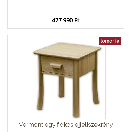
427 990 Ft
tömör fa
Vermont egy fiókos éjjeliszekrény