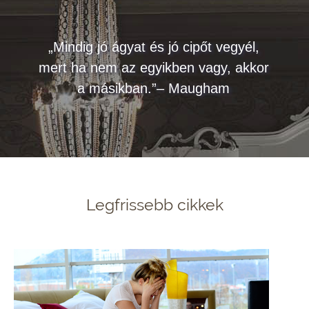
„Mindig jó ágyat és jó cipőt vegyél,
mert ha nem az egyikben vagy, akkor
a másikban.”– Maugham
Legfrissebb cikkek