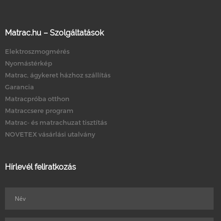
Matrac.hu – Szolgáltatások
Elektroszmogmérés
Nyomástérkép
Matrac, ágykeret házhoz szállítás
Garancia
Matracpróba otthon
Matraccsere program
Matrac- és matrachuzat tisztítás
NOVETEX vásárlási utalvány
Hírlevél feliratkozás