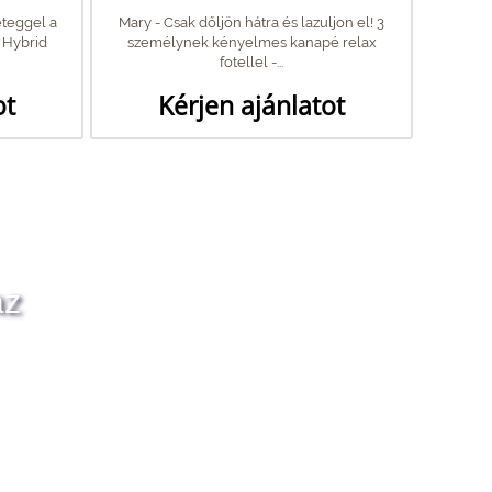
éteggel a
Mary - Csak dőljön hátra és lazuljon el! 3
 Hybrid
személynek kényelmes kanapé relax
fotellel -...
ot
Kérjen ajánlatot
az