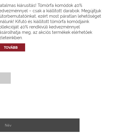
atalmas kiárusítás! Tömörfa komódok 40%
edvezménnyel – csak a kiállított darabok. Megújítjuk
útorbemutatóinkat, ezért most páratlan lehetőséget
ínálunk! Kifutó és kiállított tömörfa komódjaink
ollekcióját 40% rendkívüli kedvezménnyel
ásárolhatja meg, az akciós termékek elérhetőek
zleteinkben.
TOVÁBB
Hírlevél feliratkozás