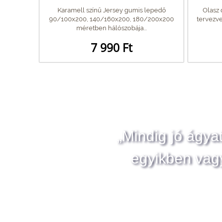
Karamell színű Jersey gumis lepedő
Olasz 
90/100x200, 140/160x200, 180/200x200
tervezve
méretben hálószobája...
7 990 Ft
„Mindig jó ágya
egyikben vag