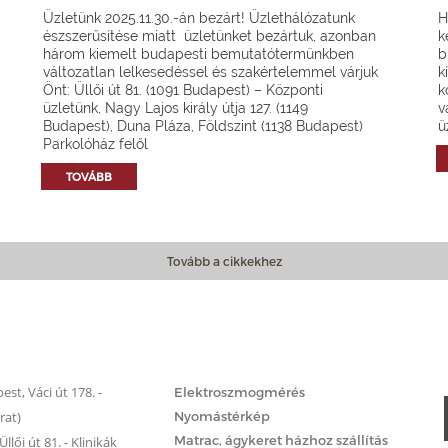
Üzletünk 2025.11.30.-án bezárt! Üzlethálózatunk
H
észszerűsítése miatt üzletünket bezártuk, azonban
k
három kiemelt budapesti bemutatótermünkben
b
változatlan lelkesedéssel és szakértelemmel várjuk
k
Önt: Üllői út 81. (1091 Budapest) – Központi
k
üzletünk, Nagy Lajos király útja 127. (1149
v
Budapest), Duna Pláza, Földszint (1138 Budapest)
ü
Parkolóház felől
TOVÁBB
Tovább a cikkekhez
Matrac.hu – Szolgáltatások
st, Váci út 178. -
Elektroszmogmérés
rat)
Nyomástérkép
Matrac, ágykeret házhoz szállítás
llői út 81. - Klinikák