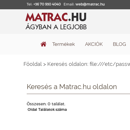
Tel:
+36 70 930 4040
Email:
web@matrac.hu
Termékek
AKCIÓK
BLOG
Főoldal
>
Keresés oldalon: file:///etc/pass
Keresés a Matrac.hu oldalon
Összesen: 0 találat.
Oldal
Találatok száma