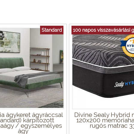
Standard
100 napos visszavásárlási g
ia ágykeret ágyráccsal
Divine Sealy Hybrid 
tandard) kárpitozott
120x200 memóriaha
iaágy / egyszemélyes
rugós matrac 3
ágy