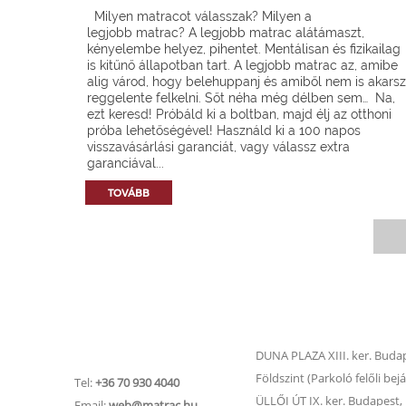
Milyen matracot válasszak? Milyen a
legjobb matrac? A legjobb matrac alátámaszt,
kényelembe helyez, pihentet. Mentálisan és fizikailag
is kitűnő állapotban tart. A legjobb matrac az, amibe
alig várod, hogy belehuppanj és amiből nem is akarsz
reggelente felkelni. Sőt néha még délben sem… Na,
ezt keresd! Próbáld ki a boltban, majd élj az otthoni
próba lehetőségével! Használd ki a 100 napos
visszavásárlási garanciát, vagy válassz extra
garanciával...
TOVÁBB
Matrac.hu –
Matrac boltok
Ügyfélszolgálat
DUNA PLAZA XIII. ker. Budape
Földszint (Parkoló felőli bejá
Tel:
+36 70 930 4040
ÜLLŐI ÚT IX. ker. Budapest, Ü
Email:
web@matrac.hu