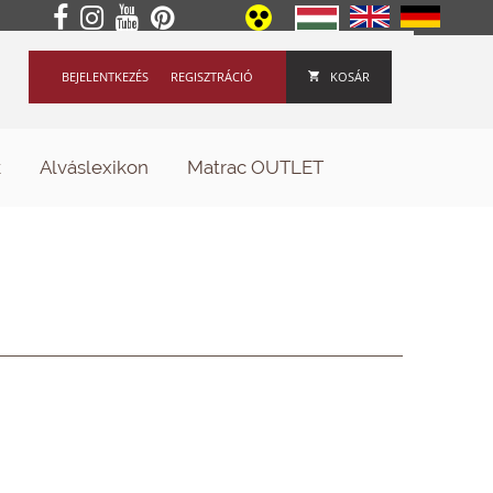
BEJELENTKEZÉS
REGISZTRÁCIÓ
KOSÁR
k
Alváslexikon
Matrac OUTLET