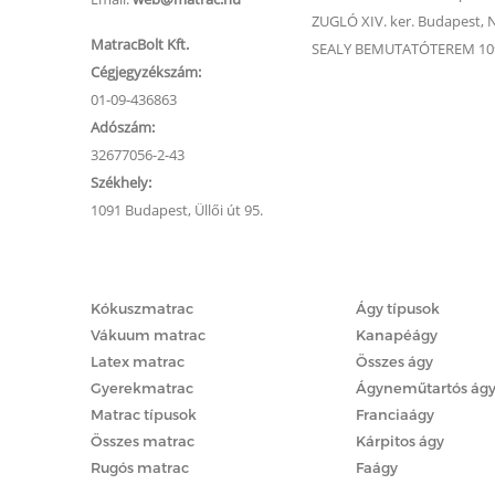
ZUGLÓ XIV. ker. Budapest, Na
MatracBolt Kft.
SEALY BEMUTATÓTEREM 1091
Cégjegyzékszám:
01-09-436863
Adószám:
32677056-2-43
Székhely:
1091 Budapest, Üllői út 95.
Matracok
Ágyak
Kókuszmatrac
Ágy típusok
Vákuum matrac
Kanapéágy
Latex matrac
Összes ágy
Gyerekmatrac
Ágyneműtartós ág
Matrac típusok
Franciaágy
Összes matrac
Kárpitos ágy
Rugós matrac
Faágy