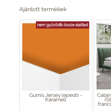
Ajánlott termékek
nem gyűrődik össze alattad
Gumis Jersey lepedő -
Catan
Karamell
(S
franc