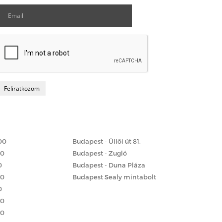
Matrac boltok
 szerint
00
Budapest - Üllői út 81.
00
Budapest - Zugló
0
Budapest - Duna Pláza
00
Budapest Sealy mintabolt
0
00
00