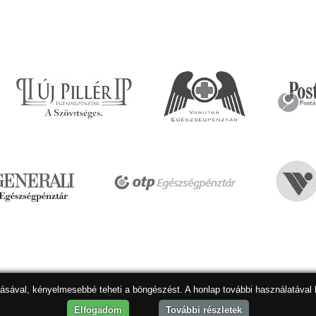
dásával, kényelmesebbé teheti a böngészést. A honlap további használatával 
Hon
Elfogadom
További részletek