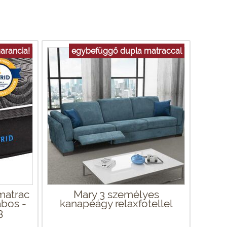
arancia!
egybefüggő dupla matraccal
matrac
Mary 3 személyes
bos -
kanapéágy relaxfotellel
3