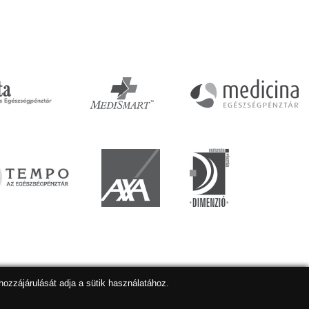
hozzájárulását adja a sütik használatához.
lapkészítés
,
webdesign
,
keresőoptimalizálás
:
Expedient
Marketing tanácsadónk a:
Marketing Professzorok Kft.