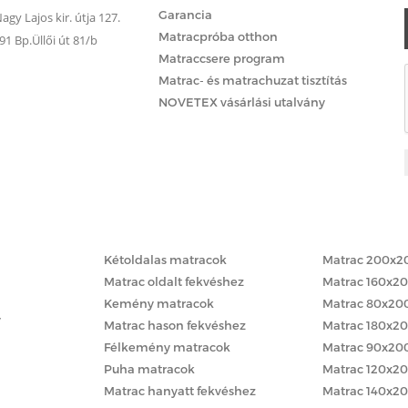
Garancia
gy Lajos kir. útja 127.
Matracpróba otthon
 Bp.Üllői út 81/b
Matraccsere program
Matrac- és matrachuzat tisztítás
NOVETEX vásárlási utalvány
Matracok keménység szerint
Matracok méret
Kétoldalas matracok
Matrac 200x2
Matrac oldalt fekvéshez
Matrac 160x2
Kemény matracok
Matrac 80x20
y
Matrac hason fekvéshez
Matrac 180x2
Félkemény matracok
Matrac 90x20
Puha matracok
Matrac 120x2
Matrac hanyatt fekvéshez
Matrac 140x2