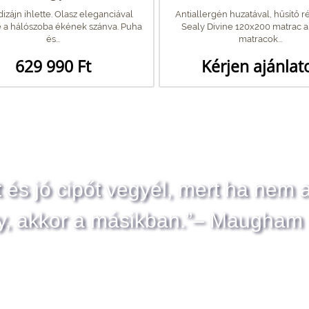
dizájn ihlette. Olasz eleganciával
Antiallergén huzatával, hűsítő r
 a hálószoba ékének szánva. Puha
Sealy Divine 120x200 matrac a
és...
matracok...
629 990 Ft
Kérjen ajánlat
t és jó cipőt vegyél, mert ha nem 
y, akkor a másikban.”– Maugham