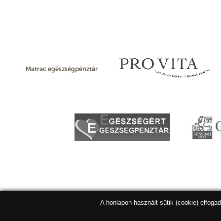
Matrac egészségpénztár
A honlapon használt sütik (cookie) elfoga
Matracbolt Kft. 2026 |
ÁSZF