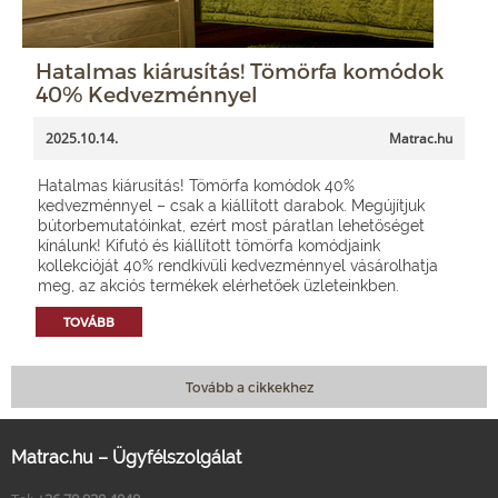
Hatalmas kiárusítás! Tömörfa komódok
40% Kedvezménnyel
2025.10.14.
Matrac.hu
Hatalmas kiárusítás! Tömörfa komódok 40%
kedvezménnyel – csak a kiállított darabok. Megújítjuk
bútorbemutatóinkat, ezért most páratlan lehetőséget
kínálunk! Kifutó és kiállított tömörfa komódjaink
kollekcióját 40% rendkívüli kedvezménnyel vásárolhatja
meg, az akciós termékek elérhetőek üzleteinkben.
TOVÁBB
Tovább a cikkekhez
Matrac.hu – Ügyfélszolgálat