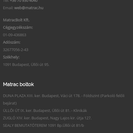
Tel:
+36 70 930 4040
Email:
web@matrac.hu
MatracBolt Kft.
Cégjegyzékszám:
01-09-436863
Adószám:
32677056-2-43
Székhely:
1091 Budapest, Üllői út 95.
Matrac boltok
DUNA PLAZA XIII. ker. Budapest, Váci út 178. - Földszint (Parkoló felőli
bejárat)
ÜLLŐI ÚT IX. ker. Budapest, Üllői út 81. - Klinikák
ZUGLÓ XIV. ker. Budapest, Nagy Lajos kir. útja 127.
SEALY BEMUTATÓTEREM 1091 Bp.Üllői út 81/b