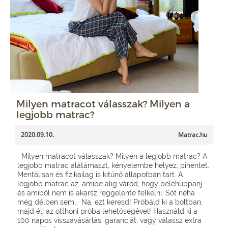
Milyen matracot válasszak? Milyen a
legjobb matrac?
2020.09.10.
Matrac.hu
Milyen matracot válasszak? Milyen a legjobb matrac? A
legjobb matrac alátámaszt, kényelembe helyez, pihentet.
Mentálisan és fizikailag is kitűnő állapotban tart. A
legjobb matrac az, amibe alig várod, hogy belehuppanj
és amiből nem is akarsz reggelente felkelni. Sőt néha
még délben sem… Na, ezt keresd! Próbáld ki a boltban,
majd élj az otthoni próba lehetőségével! Használd ki a
100 napos visszavásárlási garanciát, vagy válassz extra