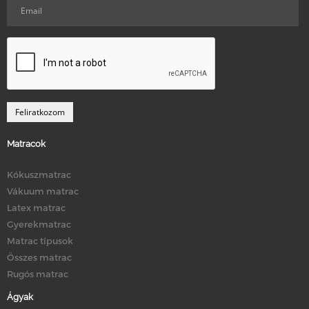
Matracok
Kókuszmatrac
Vákuum matrac
Latex matrac
Gyerekmatrac
Matrac típusok
Összes matrac
Rugós matrac
Ágyak