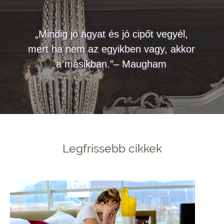
„Mindig jó ágyat és jó cipőt vegyél,
mert ha nem az egyikben vagy, akkor
a másikban.”– Maugham
Legfrissebb cikkek