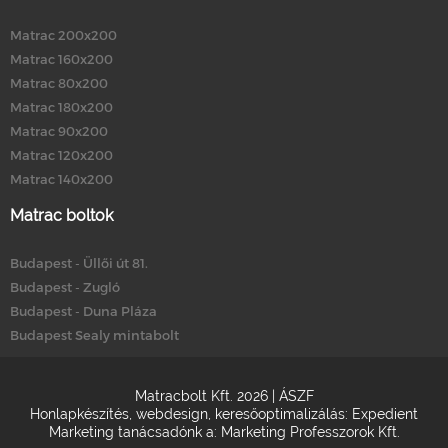
Matrac 200x200
Matrac 160x200
Matrac 80x200
Matrac 180x200
Matrac 90x200
Matrac 120x200
Matrac 140x200
Matrac boltok
Budapest - Üllői út 81.
Budapest - Zugló
Budapest - Duna Pláza
Budapest Sealy mintabolt
Matracbolt Kft. 2026 |
ÁSZF
Honlapkészítés
,
webdesign
,
keresőoptimalizálás
:
Expedient
Marketing tanácsadónk a:
Marketing Professzorok Kft.