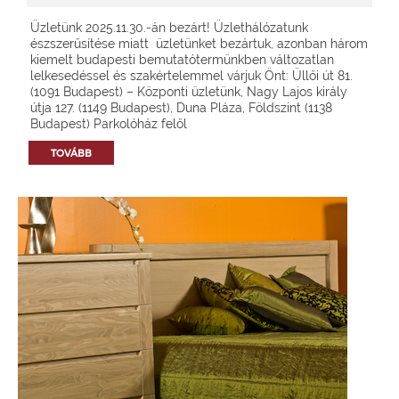
Üzletünk 2025.11.30.-án bezárt! Üzlethálózatunk
észszerűsítése miatt üzletünket bezártuk, azonban három
kiemelt budapesti bemutatótermünkben változatlan
lelkesedéssel és szakértelemmel várjuk Önt: Üllői út 81.
(1091 Budapest) – Központi üzletünk, Nagy Lajos király
útja 127. (1149 Budapest), Duna Pláza, Földszint (1138
Budapest) Parkolóház felől
TOVÁBB