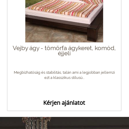
Vejby ágy - tömörfa ágykeret, komód,
éjjeli
Megbízhatóság és stabilitás, talán ami a legjobban jellemzi
ezt a klasszikus stílusú...
Kérjen ajánlatot