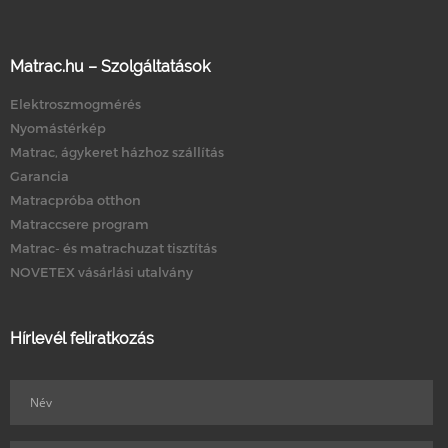
Matrac.hu – Szolgáltatások
Elektroszmogmérés
Nyomástérkép
Matrac, ágykeret házhoz szállítás
Garancia
Matracpróba otthon
Matraccsere program
Matrac- és matrachuzat tisztítás
NOVETEX vásárlási utalvány
Hírlevél feliratkozás