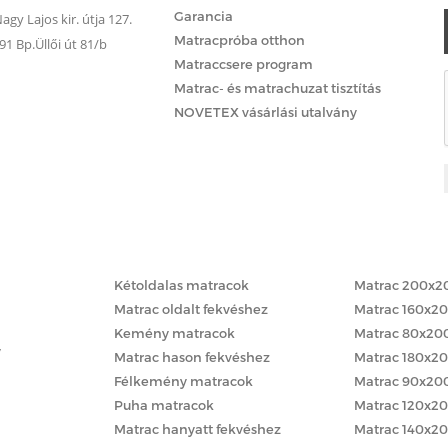
Garancia
gy Lajos kir. útja 127.
Matracpróba otthon
 Bp.Üllői út 81/b
Matraccsere program
Matrac- és matrachuzat tisztítás
NOVETEX vásárlási utalvány
Matracok keménység szerint
Matracok méret
Kétoldalas matracok
Matrac 200x2
Matrac oldalt fekvéshez
Matrac 160x2
Kemény matracok
Matrac 80x20
y
Matrac hason fekvéshez
Matrac 180x2
Félkemény matracok
Matrac 90x20
Puha matracok
Matrac 120x2
Matrac hanyatt fekvéshez
Matrac 140x2