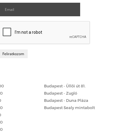
Matrac boltok
 szerint
00
Budapest - Üllői út 81.
00
Budapest - Zugló
0
Budapest - Duna Pláza
00
Budapest Sealy mintabolt
0
00
00