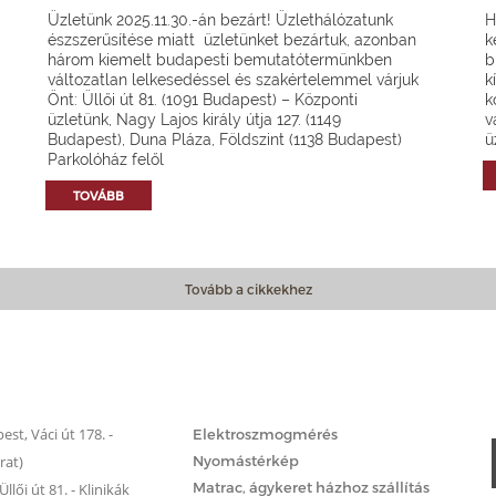
Üzletünk 2025.11.30.-án bezárt! Üzlethálózatunk
H
észszerűsítése miatt üzletünket bezártuk, azonban
k
három kiemelt budapesti bemutatótermünkben
b
változatlan lelkesedéssel és szakértelemmel várjuk
k
Önt: Üllői út 81. (1091 Budapest) – Központi
k
üzletünk, Nagy Lajos király útja 127. (1149
v
Budapest), Duna Pláza, Földszint (1138 Budapest)
ü
Parkolóház felől
TOVÁBB
Tovább a cikkekhez
Matrac.hu – Szolgáltatások
st, Váci út 178. -
Elektroszmogmérés
rat)
Nyomástérkép
Matrac, ágykeret házhoz szállítás
llői út 81. - Klinikák