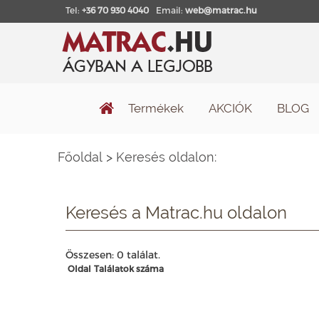
Tel:
+36 70 930 4040
Email:
web@matrac.hu
Termékek
AKCIÓK
BLOG
Főoldal
>
Keresés oldalon:
Keresés a Matrac.hu oldalon
Összesen: 0 találat.
Oldal
Találatok száma