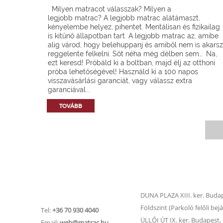
Milyen matracot válasszak? Milyen a
legjobb matrac? A legjobb matrac alátámaszt,
kényelembe helyez, pihentet. Mentálisan és fizikailag
is kitűnő állapotban tart. A legjobb matrac az, amibe
alig várod, hogy belehuppanj és amiből nem is akarsz
reggelente felkelni. Sőt néha még délben sem… Na,
ezt keresd! Próbáld ki a boltban, majd élj az otthoni
próba lehetőségével! Használd ki a 100 napos
visszavásárlási garanciát, vagy válassz extra
garanciával...
TOVÁBB
Matrac.hu –
Matrac boltok
Ügyfélszolgálat
DUNA PLAZA XIII. ker. Budape
Földszint (Parkoló felőli bejá
Tel:
+36 70 930 4040
ÜLLŐI ÚT IX. ker. Budapest, Ü
Email:
web@matrac.hu