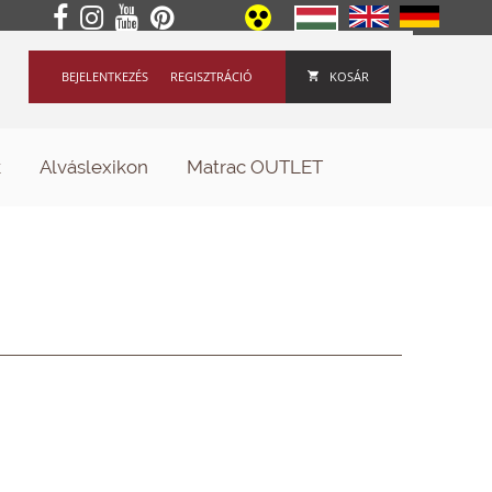
BEJELENTKEZÉS
REGISZTRÁCIÓ
KOSÁR
k
Alváslexikon
Matrac OUTLET