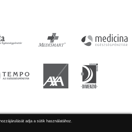
hozzájárulását adja a sütik használatához.
lapkészítés
,
webdesign
,
keresőoptimalizálás
:
Expedient
Marketing tanácsadónk a:
Marketing Professzorok Kft.