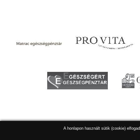
Matrac egészségpénztár
A honlapon használt sütik (cookie) elfoga
Matracbolt Kft. 2026 |
ÁSZF