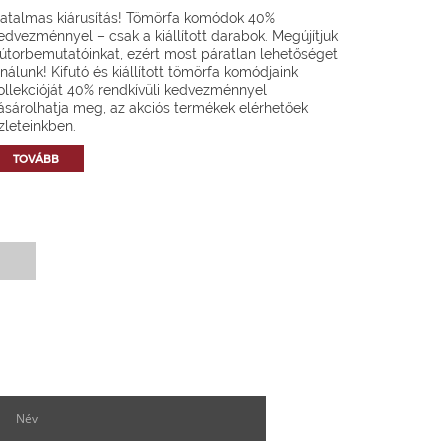
atalmas kiárusítás! Tömörfa komódok 40%
edvezménnyel – csak a kiállított darabok. Megújítjuk
útorbemutatóinkat, ezért most páratlan lehetőséget
ínálunk! Kifutó és kiállított tömörfa komódjaink
ollekcióját 40% rendkívüli kedvezménnyel
ásárolhatja meg, az akciós termékek elérhetőek
zleteinkben.
TOVÁBB
Hírlevél feliratkozás