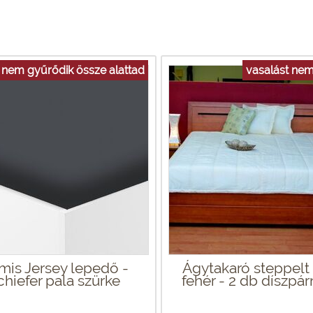
nem gyűrődik össze alattad
vasalást nem
mis Jersey lepedő -
Ágytakaró steppelt t
chiefer pala szürke
fehér - 2 db díszpár