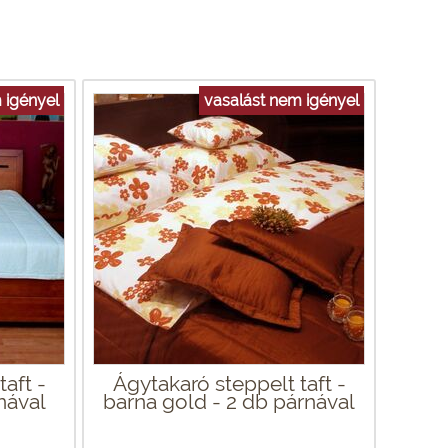
 igényel
vasalást nem igényel
aft -
Ágytakaró steppelt taft -
nával
barna gold - 2 db párnával