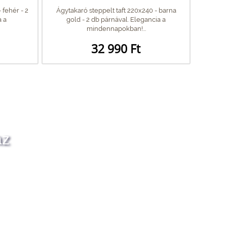
 fehér - 2
Ágytakaró steppelt taft 220x240 - barna
a a
gold - 2 db párnával. Elegancia a
mindennapokban!...
32 990 Ft
az