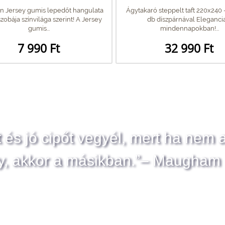
n Jersey gumis lepedőt hangulata
Ágytakaró steppelt taft 220x240 -
zobája színvilága szerint! A Jersey
db díszpárnával Eleganci
gumis...
mindennapokban!...
7 990 Ft
32 990 Ft
t és jó cipőt vegyél, mert ha nem 
y, akkor a másikban.”– Maugham