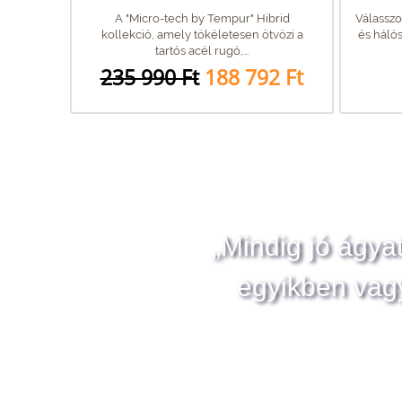
A "Micro-tech by Tempur" Hibrid
Válasszo
kollekció, amely tökéletesen ötvözi a
és hálós
tartós acél rugó,...
235 990 Ft
188 792 Ft
„Mindig jó ágya
egyikben vag