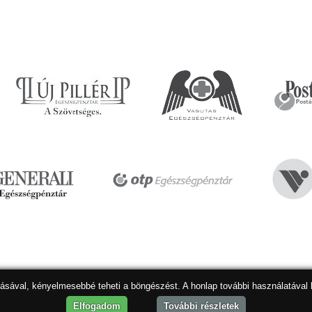
dásával, kényelmesebbé teheti a böngészést. A honlap további használatával 
Hon
Elfogadom
További részletek