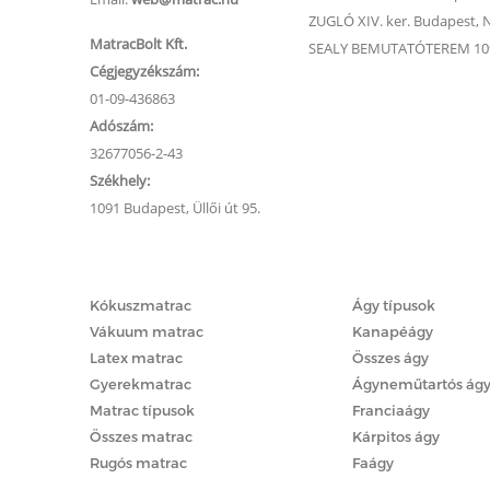
ZUGLÓ XIV. ker. Budapest, Na
MatracBolt Kft.
SEALY BEMUTATÓTEREM 1091
Cégjegyzékszám:
01-09-436863
Adószám:
32677056-2-43
Székhely:
1091 Budapest, Üllői út 95.
Matracok
Ágyak
Kókuszmatrac
Ágy típusok
Vákuum matrac
Kanapéágy
Latex matrac
Összes ágy
Gyerekmatrac
Ágyneműtartós ág
Matrac típusok
Franciaágy
Összes matrac
Kárpitos ágy
Rugós matrac
Faágy