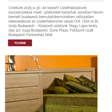
Üzletünk 2025.11.30.-án bezárt! Üzlethálózatunk
észszerűsítése miatt üzletünket bezártuk, azonban három
kiemelt budapesti bemutatótermünkben változatlan
lelkesedéssel és szakértelemmel várjuk Önt: Üllői út 81.
(1091 Budapest) – Központi üzletünk, Nagy Lajos király
útja 127. (1149 Budapest), Duna Pláza, Földszint (1138
Budapest) Parkolóház felől
TOVÁBB