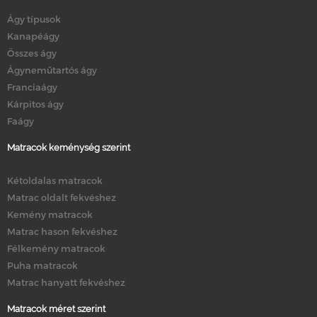
Ágy típusok
Kanapéágy
Összes ágy
Ágyneműtartós ágy
Franciaágy
Kárpitos ágy
Faágy
Matracok keménység szerint
Kétoldalas matracok
Matrac oldalt fekvéshez
Kemény matracok
Matrac hason fekvéshez
Félkemény matracok
Puha matracok
Matrac hanyatt fekvéshez
Matracok méret szerint