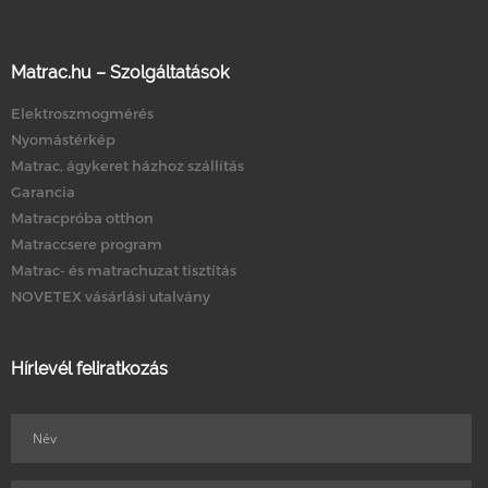
Matrac.hu – Szolgáltatások
Elektroszmogmérés
Nyomástérkép
Matrac, ágykeret házhoz szállítás
Garancia
Matracpróba otthon
Matraccsere program
Matrac- és matrachuzat tisztítás
NOVETEX vásárlási utalvány
Hírlevél feliratkozás