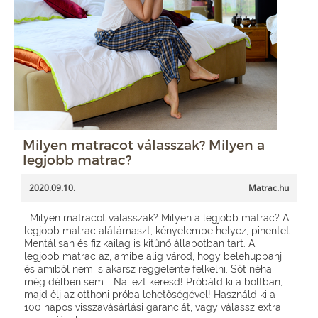
Milyen matracot válasszak? Milyen a
legjobb matrac?
2020.09.10.
Matrac.hu
Milyen matracot válasszak? Milyen a legjobb matrac? A
legjobb matrac alátámaszt, kényelembe helyez, pihentet.
Mentálisan és fizikailag is kitűnő állapotban tart. A
legjobb matrac az, amibe alig várod, hogy belehuppanj
és amiből nem is akarsz reggelente felkelni. Sőt néha
még délben sem… Na, ezt keresd! Próbáld ki a boltban,
majd élj az otthoni próba lehetőségével! Használd ki a
100 napos visszavásárlási garanciát, vagy válassz extra