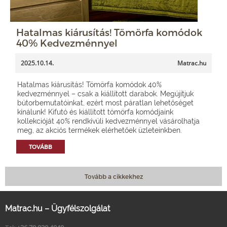
Hatalmas kiárusítás! Tömörfa komódok
40% Kedvezménnyel
2025.10.14.
Matrac.hu
Hatalmas kiárusítás! Tömörfa komódok 40%
kedvezménnyel – csak a kiállított darabok. Megújítjuk
bútorbemutatóinkat, ezért most páratlan lehetőséget
kínálunk! Kifutó és kiállított tömörfa komódjaink
kollekcióját 40% rendkívüli kedvezménnyel vásárolhatja
meg, az akciós termékek elérhetőek üzleteinkben.
TOVÁBB
Tovább a cikkekhez
Matrac.hu – Ügyfélszolgálat