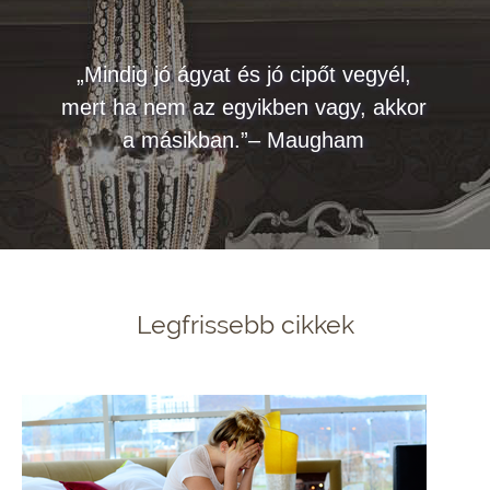
„Mindig jó ágyat és jó cipőt vegyél,
mert ha nem az egyikben vagy, akkor
a másikban.”– Maugham
Legfrissebb cikkek