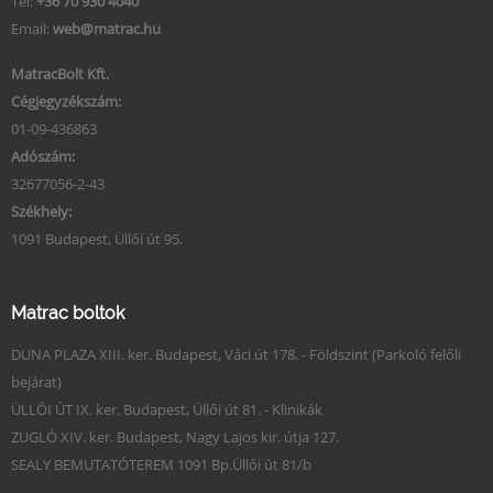
Tel:
+36 70 930 4040
Email:
web@matrac.hu
MatracBolt Kft.
Cégjegyzékszám:
01-09-436863
Adószám:
32677056-2-43
Székhely:
1091 Budapest, Üllői út 95.
Matrac boltok
DUNA PLAZA XIII. ker. Budapest, Váci út 178. - Földszint (Parkoló felőli
bejárat)
ÜLLŐI ÚT IX. ker. Budapest, Üllői út 81. - Klinikák
ZUGLÓ XIV. ker. Budapest, Nagy Lajos kir. útja 127.
SEALY BEMUTATÓTEREM 1091 Bp.Üllői út 81/b