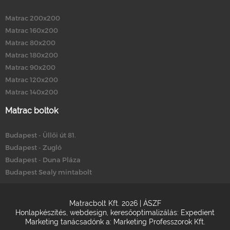
Matrac 200x200
Matrac 160x200
Matrac 80x200
Matrac 180x200
Matrac 90x200
Matrac 120x200
Matrac 140x200
Matrac boltok
Budapest - Üllői út 81.
Budapest - Zugló
Budapest - Duna Pláza
Budapest Sealy mintabolt
Matracbolt Kft. 2026 |
ÁSZF
Honlapkészítés
,
webdesign
,
keresőoptimalizálás
:
Expedient
Marketing tanácsadónk a:
Marketing Professzorok Kft.