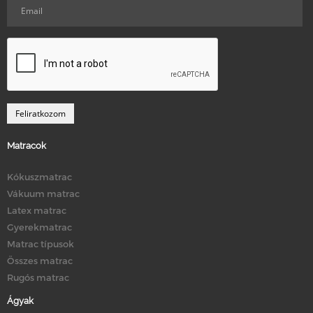
Matracok
Kókuszmatrac
Vákuum matrac
Latex matrac
Gyerekmatrac
Matrac típusok
Összes matrac
Rugós matrac
Ágyak