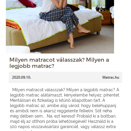
Milyen matracot válasszak? Milyen a
legjobb matrac?
2020.09.10.
Matrac.hu
Milyen matracot válasszak? Milyen a legjobb matrac? A
legjobb matrac alátámaszt, kényelembe helyez, pihentet.
Mentálisan és fizikailag is kitűnő állapotban tart. A
legjobb matrac az, amibe alig várod, hogy belehuppanj
és amiből nem is akarsz reggelente felkelni. Sőt néha
még délben sem… Na, ezt keresd! Próbáld ki a boltban,
majd élj az otthoni próba lehetőségével! Használd ki a
100 napos visszavásárlási garanciát, vagy válassz extra