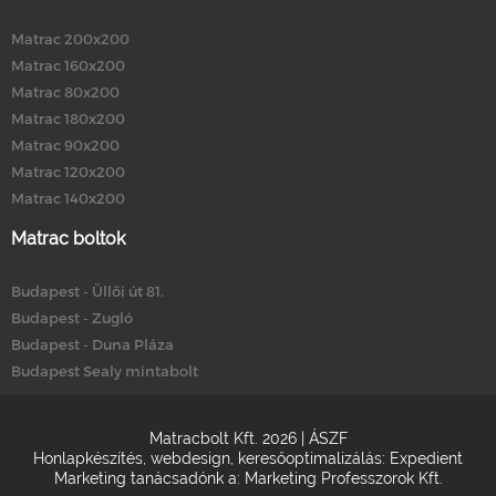
Matrac 200x200
Matrac 160x200
Matrac 80x200
Matrac 180x200
Matrac 90x200
Matrac 120x200
Matrac 140x200
Matrac boltok
Budapest - Üllői út 81.
Budapest - Zugló
Budapest - Duna Pláza
Budapest Sealy mintabolt
Matracbolt Kft. 2026 |
ÁSZF
Honlapkészítés
,
webdesign
,
keresőoptimalizálás
:
Expedient
Marketing tanácsadónk a:
Marketing Professzorok Kft.