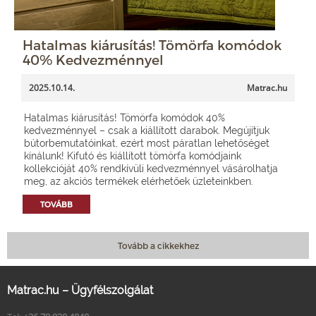
Hatalmas kiárusítás! Tömörfa komódok
40% Kedvezménnyel
2025.10.14.
Matrac.hu
Hatalmas kiárusítás! Tömörfa komódok 40%
kedvezménnyel – csak a kiállított darabok. Megújítjuk
bútorbemutatóinkat, ezért most páratlan lehetőséget
kínálunk! Kifutó és kiállított tömörfa komódjaink
kollekcióját 40% rendkívüli kedvezménnyel vásárolhatja
meg, az akciós termékek elérhetőek üzleteinkben.
TOVÁBB
Tovább a cikkekhez
Matrac.hu – Ügyfélszolgálat