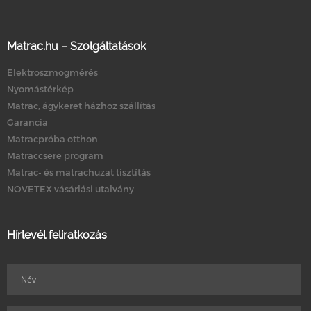
Matrac.hu – Szolgáltatások
Elektroszmogmérés
Nyomástérkép
Matrac, ágykeret házhoz szállítás
Garancia
Matracpróba otthon
Matraccsere program
Matrac- és matrachuzat tisztítás
NOVETEX vásárlási utalvány
Hírlevél feliratkozás