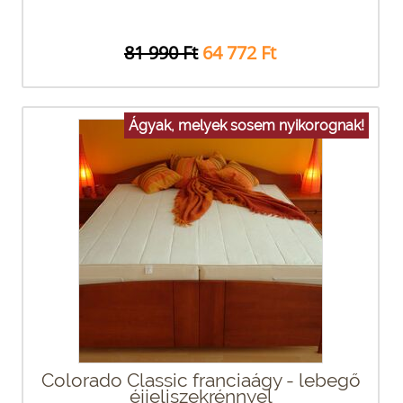
81 990 Ft
64 772 Ft
Ágyak, melyek sosem nyikorognak!
Colorado Classic franciaágy - lebegő
éjjeliszekrénnyel