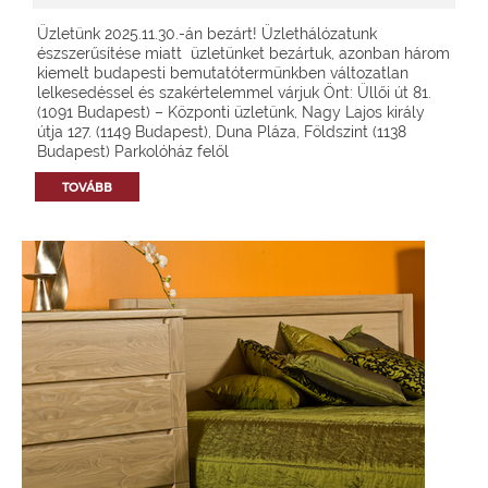
Üzletünk 2025.11.30.-án bezárt! Üzlethálózatunk
észszerűsítése miatt üzletünket bezártuk, azonban három
kiemelt budapesti bemutatótermünkben változatlan
lelkesedéssel és szakértelemmel várjuk Önt: Üllői út 81.
(1091 Budapest) – Központi üzletünk, Nagy Lajos király
útja 127. (1149 Budapest), Duna Pláza, Földszint (1138
Budapest) Parkolóház felől
TOVÁBB