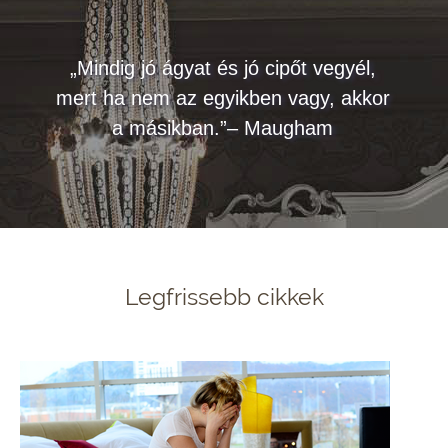
„Mindig jó ágyat és jó cipőt vegyél,
mert ha nem az egyikben vagy, akkor
a másikban.”– Maugham
Legfrissebb cikkek