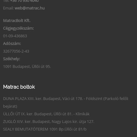
Tel:
+36 70 930 4040
Email:
web@matrac.hu
MatracBolt Kft.
Cégjegyzékszám:
01-09-436863
Adószám:
32677056-2-43
Székhely:
1091 Budapest, Üllői út 95.
Matrac boltok
DUNA PLAZA XIII. ker. Budapest, Váci út 178. - Földszint (Parkoló felőli
bejárat)
ÜLLŐI ÚT IX. ker. Budapest, Üllői út 81. - Klinikák
ZUGLÓ XIV. ker. Budapest, Nagy Lajos kir. útja 127.
SEALY BEMUTATÓTEREM 1091 Bp.Üllői út 81/b