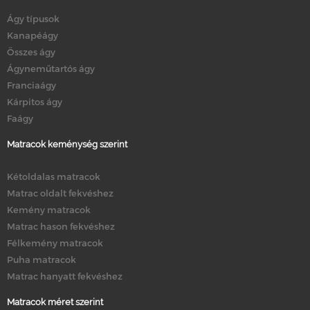
Ágy típusok
Kanapéágy
Összes ágy
Ágyneműtartós ágy
Franciaágy
Kárpitos ágy
Faágy
Matracok keménység szerint
Kétoldalas matracok
Matrac oldalt fekvéshez
Kemény matracok
Matrac hason fekvéshez
Félkemény matracok
Puha matracok
Matrac hanyatt fekvéshez
Matracok méret szerint