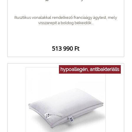
Rusztikus vonalakkal rendelkező franciaágy ágytest, mely
visszarepít a boldog békeidők...
513 990 Ft
hypoallegén, antibakteriális