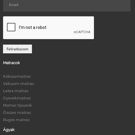
Matracok
Kókuszmatrac
Vákuum matrac
Latex matrac
Gyerekmatrac
Matrac típusok
Összes matrac
Rugós matrac
Ágyak