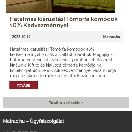
Hatalmas kiárusítás! Tömörfa komódok
40% Kedvezménnyel
2025.10.14.
Matrac.hu
Hatalmas kiárusítás! Tömörfa komódok 40%
kedvezménnyel – csak a kiállított darabok. Megújítjuk
bútorbemutatóinkat, ezért most páratlan lehetőséget
kínálunk! Kifutó és kiállított tömörfa komódjaink
kollekcióját 40% rendkívüli kedvezménnyel vásárolhatja
meg, az akciós termékek elérhetőek üzleteinkben.
TOVÁBB
Tovább a cikkekhez
Matrac.hu – Ügyfélszolgálat