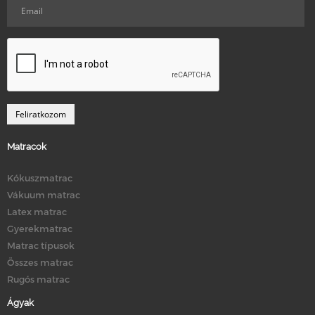
Matracok
Kókuszmatrac
Vákuum matrac
Latex matrac
Gyerekmatrac
Matrac típusok
Összes matrac
Rugós matrac
Ágyak