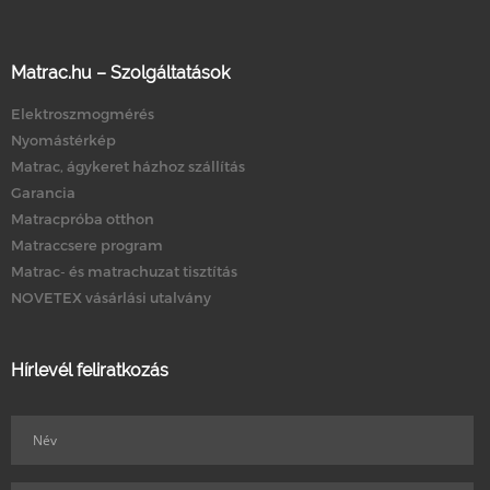
Matrac.hu – Szolgáltatások
Elektroszmogmérés
Nyomástérkép
Matrac, ágykeret házhoz szállítás
Garancia
Matracpróba otthon
Matraccsere program
Matrac- és matrachuzat tisztítás
NOVETEX vásárlási utalvány
Hírlevél feliratkozás