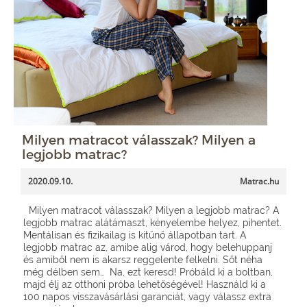
Milyen matracot válasszak? Milyen a
legjobb matrac?
2020.09.10.
Matrac.hu
Milyen matracot válasszak? Milyen a legjobb matrac? A
legjobb matrac alátámaszt, kényelembe helyez, pihentet.
Mentálisan és fizikailag is kitűnő állapotban tart. A
legjobb matrac az, amibe alig várod, hogy belehuppanj
és amiből nem is akarsz reggelente felkelni. Sőt néha
még délben sem… Na, ezt keresd! Próbáld ki a boltban,
majd élj az otthoni próba lehetőségével! Használd ki a
100 napos visszavásárlási garanciát, vagy válassz extra