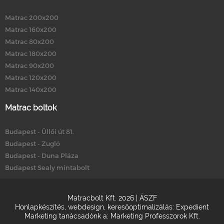
Matrac 200x200
Matrac 160x200
Matrac 80x200
Matrac 180x200
Matrac 90x200
Matrac 120x200
Matrac 140x200
Matrac boltok
Budapest - Üllői út 81.
Budapest - Zugló
Budapest - Duna Pláza
Budapest Sealy mintabolt
Matracbolt Kft. 2026 |
ÁSZF
Honlapkészítés
,
webdesign
,
keresőoptimalizálás
:
Expedient
Marketing tanácsadónk a:
Marketing Professzorok Kft.