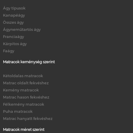
Ágy típusok
Kanapéágy
Összes ágy
Ágyneműtartós ágy
Franciaágy
Kárpitos ágy
Faágy
Matracok keménység szerint
Kétoldalas matracok
Matrac oldalt fekvéshez
Kemény matracok
Matrac hason fekvéshez
Félkemény matracok
Puha matracok
Matrac hanyatt fekvéshez
Matracok méret szerint