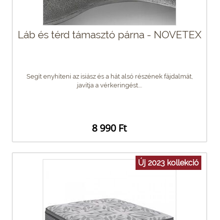
Láb és térd támasztó párna - NOVETEX
Segít enyhíteni az isiász és a hát alsó részének fájdalmát,
javítja a vérkeringést....
8 990 Ft
Új 2023 kollekció