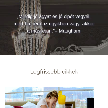
„Mindig jó ágyat és jó cipőt vegyél,
mert ha nem az egyikben vagy, akkor
a másikban.”– Maugham
Legfrissebb cikkek