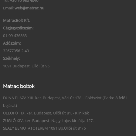
Tel:
+36 70 930 4040
Email:
web@matrac.hu
MatracBolt Kft.
Cégjegyzékszám:
01-09-436863
Adószám:
32677056-2-43
Székhely:
1091 Budapest, Üllői út 95.
Matrac boltok
DUNA PLAZA XIII. ker. Budapest, Váci út 178. - Földszint (Parkoló felőli
bejárat)
ÜLLŐI ÚT IX. ker. Budapest, Üllői út 81. - Klinikák
ZUGLÓ XIV. ker. Budapest, Nagy Lajos kir. útja 127.
SEALY BEMUTATÓTEREM 1091 Bp.Üllői út 81/b