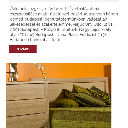
Üzletünk 2025.11.30.-án bezárt! Üzlethálózatunk
észszerűsítése miatt üzletünket bezártuk, azonban három
kiemelt budapesti bemutatótermünkben változatlan
lelkesedéssel és szakértelemmel várjuk Önt: Üllői út 81.
(1091 Budapest) – Központi üzletünk, Nagy Lajos király
útja 127. (1149 Budapest), Duna Pláza, Földszint (1138
Budapest) Parkolóház felől
TOVÁBB