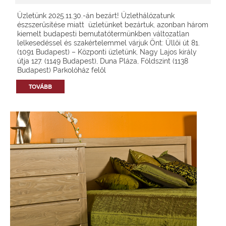
Üzletünk 2025.11.30.-án bezárt! Üzlethálózatunk
észszerűsítése miatt üzletünket bezártuk, azonban három
kiemelt budapesti bemutatótermünkben változatlan
lelkesedéssel és szakértelemmel várjuk Önt: Üllői út 81.
(1091 Budapest) – Központi üzletünk, Nagy Lajos király
útja 127. (1149 Budapest), Duna Pláza, Földszint (1138
Budapest) Parkolóház felől
TOVÁBB