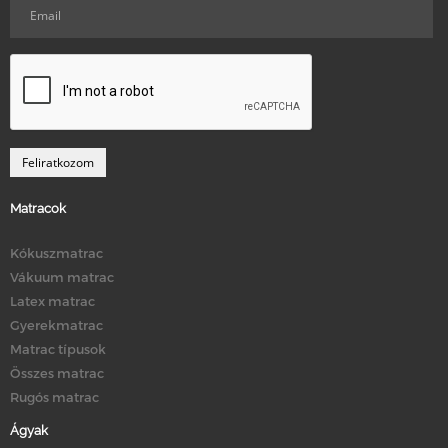
Matracok
Kókuszmatrac
Vákuum matrac
Latex matrac
Gyerekmatrac
Matrac típusok
Összes matrac
Rugós matrac
Ágyak