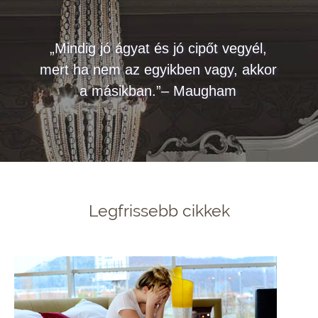
„Mindig jó ágyat és jó cipőt vegyél,
mert ha nem az egyikben vagy, akkor
a másikban.”– Maugham
Legfrissebb cikkek