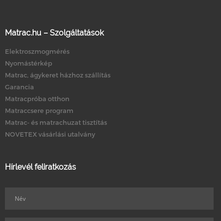
Matrac.hu – Szolgáltatások
Elektroszmogmérés
Nyomástérkép
Matrac, ágykeret házhoz szállítás
Garancia
Matracpróba otthon
Matraccsere program
Matrac- és matrachuzat tisztítás
NOVETEX vásárlási utalvány
Hírlevél feliratkozás