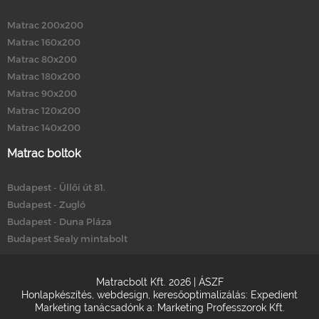
Matrac 200x200
Matrac 160x200
Matrac 80x200
Matrac 180x200
Matrac 90x200
Matrac 120x200
Matrac 140x200
Matrac boltok
Budapest - Üllői út 81.
Budapest - Zugló
Budapest - Duna Pláza
Budapest Sealy mintabolt
Matracbolt Kft. 2026 |
ÁSZF
Honlapkészítés
,
webdesign
,
keresőoptimalizálás
:
Expedient
Marketing tanácsadónk a:
Marketing Professzorok Kft.