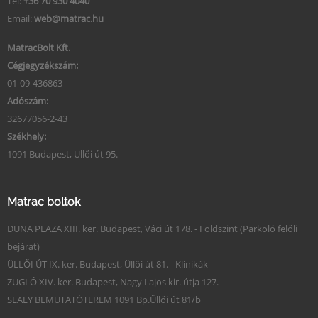
Tel:
+36 70 930 4040
Email:
web@matrac.hu
MatracBolt Kft.
Cégjegyzékszám:
01-09-436863
Adószám:
32677056-2-43
Székhely:
1091 Budapest, Üllői út 95.
Matrac boltok
DUNA PLAZA XIII. ker. Budapest, Váci út 178. - Földszint (Parkoló felőli
bejárat)
ÜLLŐI ÚT IX. ker. Budapest, Üllői út 81. - Klinikák
ZUGLÓ XIV. ker. Budapest, Nagy Lajos kir. útja 127.
SEALY BEMUTATÓTEREM 1091 Bp.Üllői út 81/b