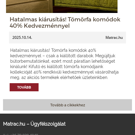
Hatalmas kiárusítás! Tömörfa komódok
40% Kedvezménnyel
2025.10.14.
Matrac.hu
Hatalmas kiárusítás! Tömörfa komódok 40%
kedvezménnyel – csak a kiállított darabok. Megújítjuk
bútorbemutatóinkat, ezért most páratlan lehetőséget
kínálunk! Kifutó és kiállított tömörfa komódjaink
kollekcióját 40% rendkívüli kedvezménnyel vásárolhatja
meg, az akciós termékek elérhetőek üzleteinkben.
TOVÁBB
Tovább a cikkekhez
Matrac.hu – Ügyfélszolgálat