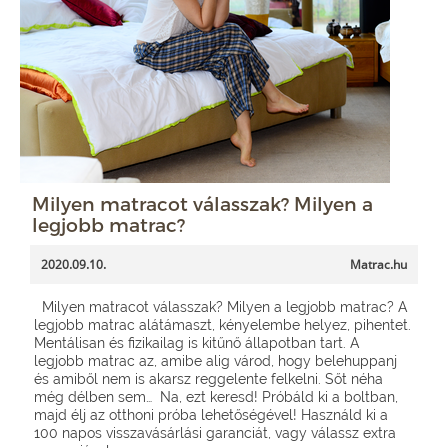
Milyen matracot válasszak? Milyen a
legjobb matrac?
2020.09.10.
Matrac.hu
Milyen matracot válasszak? Milyen a legjobb matrac? A
legjobb matrac alátámaszt, kényelembe helyez, pihentet.
Mentálisan és fizikailag is kitűnő állapotban tart. A
legjobb matrac az, amibe alig várod, hogy belehuppanj
és amiből nem is akarsz reggelente felkelni. Sőt néha
még délben sem… Na, ezt keresd! Próbáld ki a boltban,
majd élj az otthoni próba lehetőségével! Használd ki a
100 napos visszavásárlási garanciát, vagy válassz extra