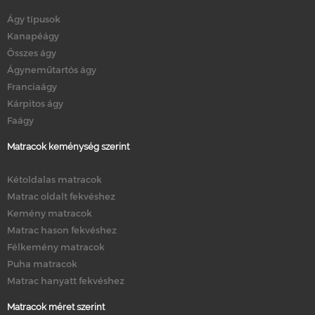
Ágy típusok
Kanapéágy
Összes ágy
Ágyneműtartós ágy
Franciaágy
Kárpitos ágy
Faágy
Matracok keménység szerint
Kétoldalas matracok
Matrac oldalt fekvéshez
Kemény matracok
Matrac hason fekvéshez
Félkemény matracok
Puha matracok
Matrac hanyatt fekvéshez
Matracok méret szerint