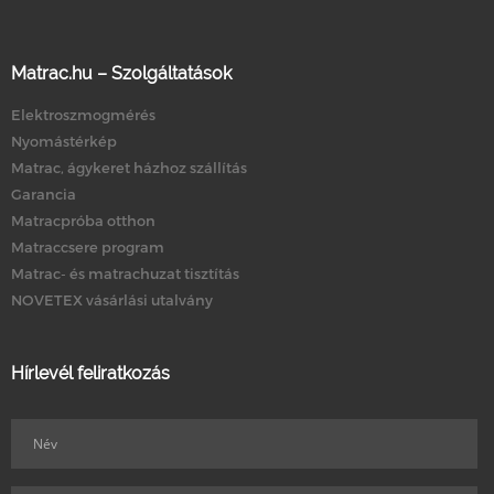
Matrac.hu – Szolgáltatások
Elektroszmogmérés
Nyomástérkép
Matrac, ágykeret házhoz szállítás
Garancia
Matracpróba otthon
Matraccsere program
Matrac- és matrachuzat tisztítás
NOVETEX vásárlási utalvány
Hírlevél feliratkozás