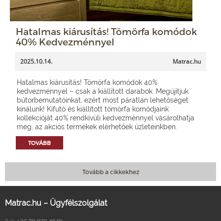
Hatalmas kiárusítás! Tömörfa komódok
40% Kedvezménnyel
2025.10.14.
Matrac.hu
Hatalmas kiárusítás! Tömörfa komódok 40%
kedvezménnyel – csak a kiállított darabok. Megújítjuk
bútorbemutatóinkat, ezért most páratlan lehetőséget
kínálunk! Kifutó és kiállított tömörfa komódjaink
kollekcióját 40% rendkívüli kedvezménnyel vásárolhatja
meg, az akciós termékek elérhetőek üzleteinkben.
TOVÁBB
Tovább a cikkekhez
Matrac.hu – Ügyfélszolgálat