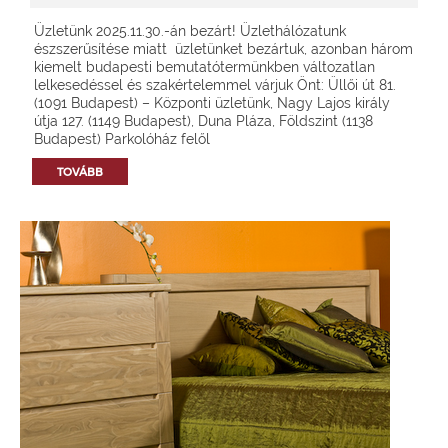
Üzletünk 2025.11.30.-án bezárt! Üzlethálózatunk
észszerűsítése miatt üzletünket bezártuk, azonban három
kiemelt budapesti bemutatótermünkben változatlan
lelkesedéssel és szakértelemmel várjuk Önt: Üllői út 81.
(1091 Budapest) – Központi üzletünk, Nagy Lajos király
útja 127. (1149 Budapest), Duna Pláza, Földszint (1138
Budapest) Parkolóház felől
TOVÁBB