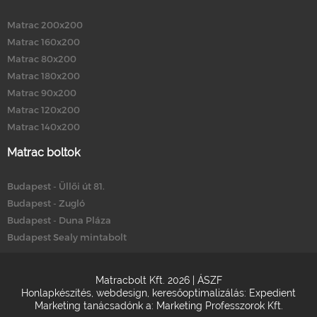
Matrac 200x200
Matrac 160x200
Matrac 80x200
Matrac 180x200
Matrac 90x200
Matrac 120x200
Matrac 140x200
Matrac boltok
Budapest - Üllői út 81.
Budapest - Zugló
Budapest - Duna Pláza
Budapest Sealy mintabolt
Matracbolt Kft. 2026 |
ÁSZF
Honlapkészítés
,
webdesign
,
keresőoptimalizálás
:
Expedient
Marketing tanácsadónk a:
Marketing Professzorok Kft.