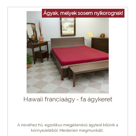
Ágyak, melyek sosem nyikorognak!
Hawaii franciaágy - fa ágykeret
A nevéhez hű, egzotikus megjelenésű ágytest kitűnik a
környezetéből. Mesterien megmunkált...