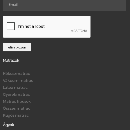
Matracok
Kókuszmatrac
Vákuum matrac
Latex matrac
Gyerekmatrac
Matrac típusok
Összes matrac
Rugós matrac
Ágyak