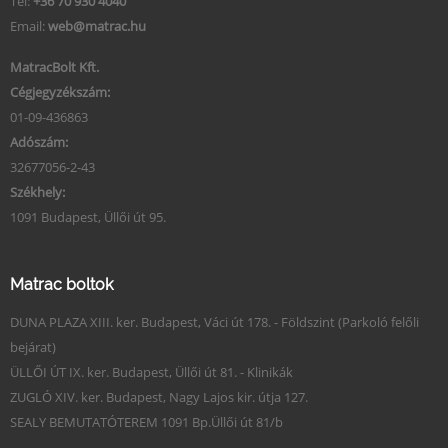
Tel:
+36 70 930 4040
Email:
web@matrac.hu
MatracBolt Kft.
Cégjegyzékszám:
01-09-436863
Adószám:
32677056-2-43
Székhely:
1091 Budapest, Üllői út 95.
Matrac boltok
DUNA PLAZA XIII. ker. Budapest, Váci út 178. - Földszint (Parkoló felőli
bejárat)
ÜLLŐI ÚT IX. ker. Budapest, Üllői út 81. - Klinikák
ZUGLÓ XIV. ker. Budapest, Nagy Lajos kir. útja 127.
SEALY BEMUTATÓTEREM 1091 Bp.Üllői út 81/b