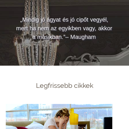
„Mindig jó ágyat és jó cipőt vegyél,
mert ha nem az egyikben vagy, akkor
a másikban.”– Maugham
Legfrissebb cikkek