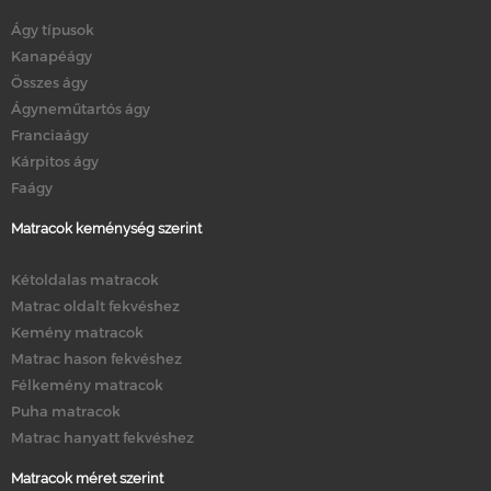
Ágy típusok
Kanapéágy
Összes ágy
Ágyneműtartós ágy
Franciaágy
Kárpitos ágy
Faágy
Matracok keménység szerint
Kétoldalas matracok
Matrac oldalt fekvéshez
Kemény matracok
Matrac hason fekvéshez
Félkemény matracok
Puha matracok
Matrac hanyatt fekvéshez
Matracok méret szerint