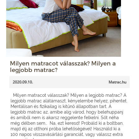
Milyen matracot válasszak? Milyen a
legjobb matrac?
2020.09.10.
Matrac.hu
Milyen matracot válasszak? Milyen a legjobb matrac? A
legjobb matrac alátámaszt, kényelembe helyez, pihentet.
Mentálisan és fizikailag is kitűnő állapotban tart. A
legjobb matrac az, amibe alig várod, hogy belehuppanj
és amiből nem is akarsz reggelente felkelni. Sőt néha
még délben sem… Na, ezt keresd! Próbáld ki a boltban,
majd élj az otthoni próba lehetőségével! Használd ki a
100 napos visszavásárlási garanciát, vagy válassz extra