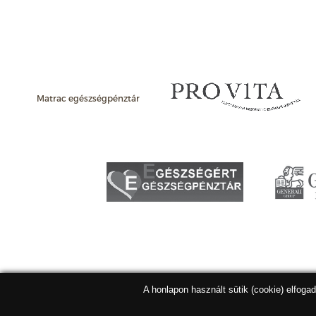
Matrac egészségpénztár
A honlapon használt sütik (cookie) elfoga
Matracbolt Kft. 2026 |
ÁSZF