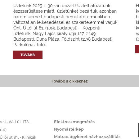
Üzletünk 2025.11.30.-án bezárt! Üzlethálózatunk
H
észszerűsítése miatt üzletünket bezártuk, azonban
k
három kiemelt budapesti bemutatótermünkben
b
változatlan lelkesedéssel és szakértelemmel várjuk
k
Önt: Üllői út 81. (1091 Budapest) – Központi
k
üzletünk, Nagy Lajos király útja 127. (1149
v
Budapest), Duna Pláza, Földszint (1138 Budapest)
ü
Parkolóház felől
TOVÁBB
Tovább a cikkekhez
Matrac.hu – Szolgáltatások
st, Váci út 178. -
Elektroszmogmérés
rat)
Nyomástérkép
Matrac, ágykeret házhoz szállítás
llői út 81. - Klinikák