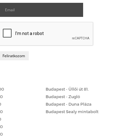
Matrac boltok
 szerint
00
Budapest - Üllői út 81.
00
Budapest - Zugló
0
Budapest - Duna Pláza
00
Budapest Sealy mintabolt
0
00
00