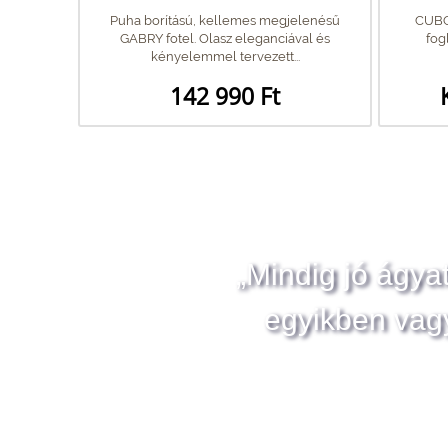
Puha borítású, kellemes megjelenésű
CUBO 
GABRY fotel. Olasz eleganciával és
fog
kényelemmel tervezett...
142 990 Ft
„Mindig jó ágya
egyikben vag