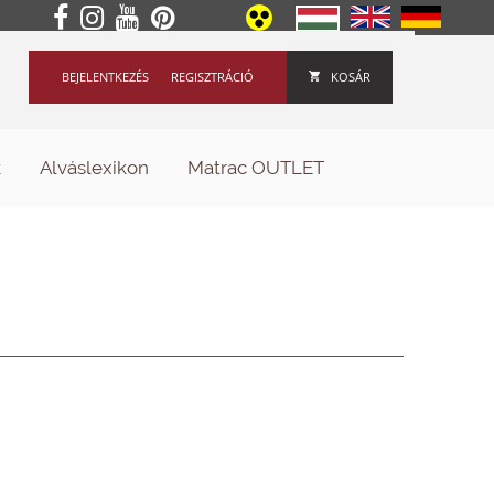
BEJELENTKEZÉS
REGISZTRÁCIÓ
KOSÁR
k
Alváslexikon
Matrac OUTLET