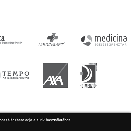
hozzájárulását adja a sütik használatához.
lapkészítés
,
webdesign
,
keresőoptimalizálás
:
Expedient
Marketing tanácsadónk a:
Marketing Professzorok Kft.