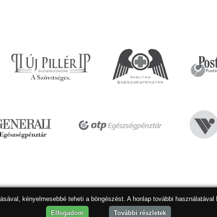
dásával, kényelmesebbé teheti a böngészést. A honlap további használatával 
Hon
Elfogadom
További részletek