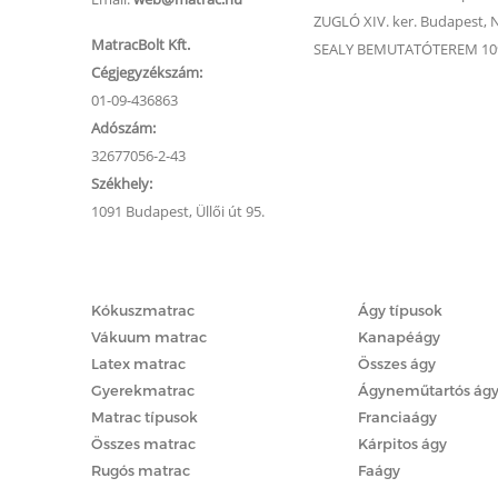
ZUGLÓ XIV. ker. Budapest, Na
MatracBolt Kft.
SEALY BEMUTATÓTEREM 1091
Cégjegyzékszám:
01-09-436863
Adószám:
32677056-2-43
Székhely:
1091 Budapest, Üllői út 95.
Matracok
Ágyak
Kókuszmatrac
Ágy típusok
Vákuum matrac
Kanapéágy
Latex matrac
Összes ágy
Gyerekmatrac
Ágyneműtartós ág
Matrac típusok
Franciaágy
Összes matrac
Kárpitos ágy
Rugós matrac
Faágy