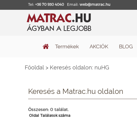
Tel:
+36 70 930 4040
Email:
web@matrac.hu
Termékek
AKCIÓK
BLOG
Főoldal
>
Keresés oldalon: nuHG
Keresés a Matrac.hu oldalon
Összesen: 0 találat.
Oldal
Találatok száma