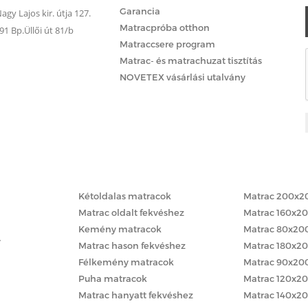
Garancia
gy Lajos kir. útja 127.
Matracpróba otthon
 Bp.Üllői út 81/b
Matraccsere program
Matrac- és matrachuzat tisztítás
NOVETEX vásárlási utalvány
Matracok keménység szerint
Matracok méret
Kétoldalas matracok
Matrac 200x2
Matrac oldalt fekvéshez
Matrac 160x2
Kemény matracok
Matrac 80x20
y
Matrac hason fekvéshez
Matrac 180x2
Félkemény matracok
Matrac 90x20
Puha matracok
Matrac 120x2
Matrac hanyatt fekvéshez
Matrac 140x2