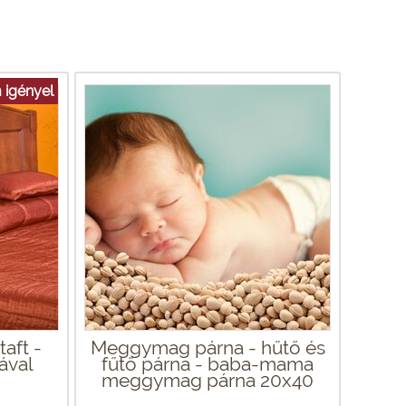
 igényel
aft -
Meggymag párna - hűtő és
ával
fűtő párna - baba-mama
meggymag párna 20x40