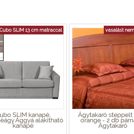
Cubo SLIM 13 cm matraccal
vasalást nem
ubo SLIM kanapé,
Ágytakaró steppelt t
éágy Ággyá alakítható
orange - 2 db párn
kanapé
Ágytakaró