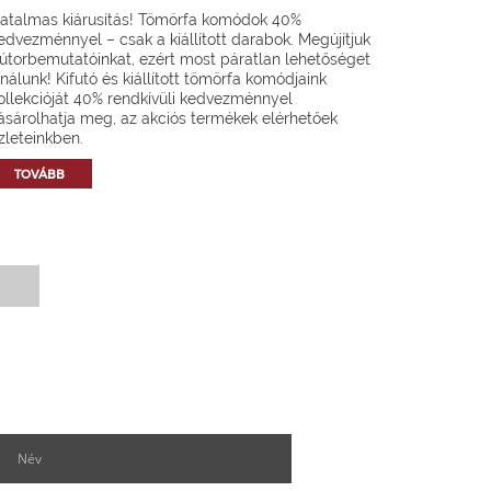
atalmas kiárusítás! Tömörfa komódok 40%
edvezménnyel – csak a kiállított darabok. Megújítjuk
útorbemutatóinkat, ezért most páratlan lehetőséget
ínálunk! Kifutó és kiállított tömörfa komódjaink
ollekcióját 40% rendkívüli kedvezménnyel
ásárolhatja meg, az akciós termékek elérhetőek
zleteinkben.
TOVÁBB
Hírlevél feliratkozás