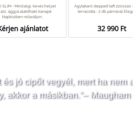
SLIM - Minőségi, kevés helyet
Ágytakaró steppelt taft 220x240 
laló, ággyá alakítható kanapé.
terracotta - 2 db párnával Elegan
Napközben relaxáljon...
Kérjen ajánlatot
32 990 Ft
t és jó cipőt vegyél, mert ha nem 
y, akkor a másikban.”– Maugham