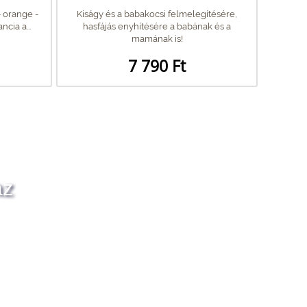
- orange -
Kiságy és a babakocsi felmelegítésére,
cia a...
hasfájás enyhítésére a babának és a
mamának is!
7 790 Ft
az