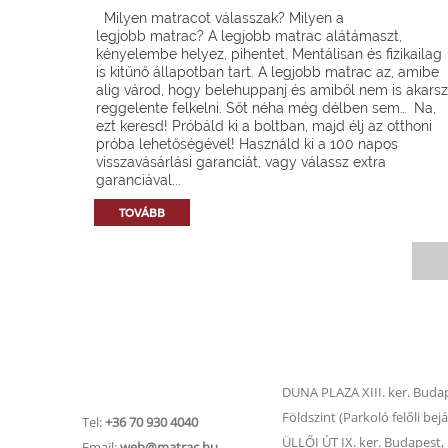
Milyen matracot válasszak? Milyen a
legjobb matrac? A legjobb matrac alátámaszt,
kényelembe helyez, pihentet. Mentálisan és fizikailag
is kitűnő állapotban tart. A legjobb matrac az, amibe
alig várod, hogy belehuppanj és amiből nem is akarsz
reggelente felkelni. Sőt néha még délben sem… Na,
ezt keresd! Próbáld ki a boltban, majd élj az otthoni
próba lehetőségével! Használd ki a 100 napos
visszavásárlási garanciát, vagy válassz extra
garanciával...
TOVÁBB
Matrac.hu –
Matrac boltok
Ügyfélszolgálat
DUNA PLAZA XIII. ker. Budape
Földszint (Parkoló felőli bejá
Tel:
+36 70 930 4040
ÜLLŐI ÚT IX. ker. Budapest, Ü
Email:
web@matrac.hu