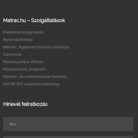
Matrac.hu – Szolgáltatások
Elektroszmogmérés
Nyomástérkép
Matrac, ágykeret házhoz szállítás
Garancia
Matracpróba otthon
Matraccsere program
Matrac- és matrachuzat tisztítás
NOVETEX vásárlási utalvány
Hírlevél feliratkozás