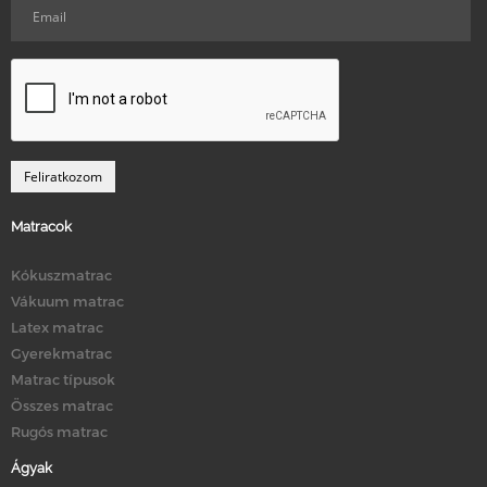
Matracok
Kókuszmatrac
Vákuum matrac
Latex matrac
Gyerekmatrac
Matrac típusok
Összes matrac
Rugós matrac
Ágyak