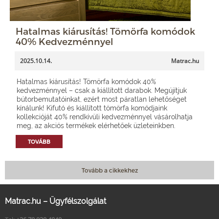
Hatalmas kiárusítás! Tömörfa komódok
40% Kedvezménnyel
2025.10.14.
Matrac.hu
Hatalmas kiárusítás! Tömörfa komódok 40%
kedvezménnyel – csak a kiállított darabok. Megújítjuk
bútorbemutatóinkat, ezért most páratlan lehetőséget
kínálunk! Kifutó és kiállított tömörfa komódjaink
kollekcióját 40% rendkívüli kedvezménnyel vásárolhatja
meg, az akciós termékek elérhetőek üzleteinkben.
TOVÁBB
Tovább a cikkekhez
Matrac.hu – Ügyfélszolgálat