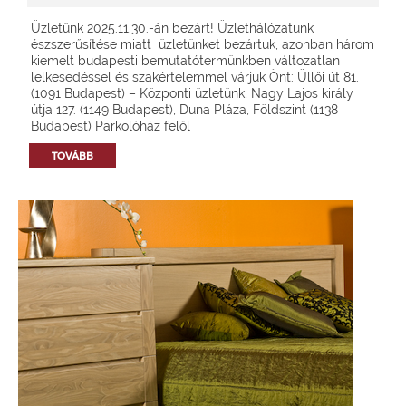
Üzletünk 2025.11.30.-án bezárt! Üzlethálózatunk
észszerűsítése miatt üzletünket bezártuk, azonban három
kiemelt budapesti bemutatótermünkben változatlan
lelkesedéssel és szakértelemmel várjuk Önt: Üllői út 81.
(1091 Budapest) – Központi üzletünk, Nagy Lajos király
útja 127. (1149 Budapest), Duna Pláza, Földszint (1138
Budapest) Parkolóház felől
TOVÁBB