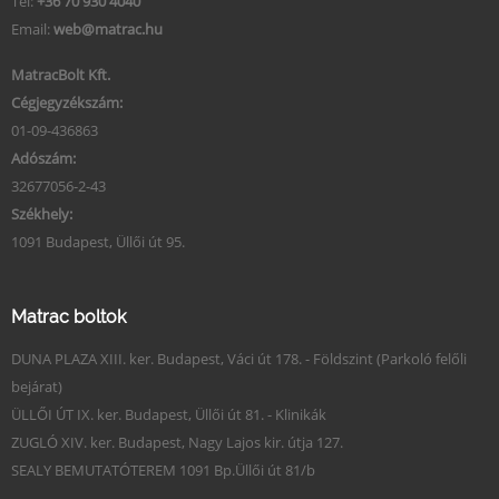
Tel:
+36 70 930 4040
Email:
web@matrac.hu
MatracBolt Kft.
Cégjegyzékszám:
01-09-436863
Adószám:
32677056-2-43
Székhely:
1091 Budapest, Üllői út 95.
Matrac boltok
DUNA PLAZA XIII. ker. Budapest, Váci út 178. - Földszint (Parkoló felőli
bejárat)
ÜLLŐI ÚT IX. ker. Budapest, Üllői út 81. - Klinikák
ZUGLÓ XIV. ker. Budapest, Nagy Lajos kir. útja 127.
SEALY BEMUTATÓTEREM 1091 Bp.Üllői út 81/b