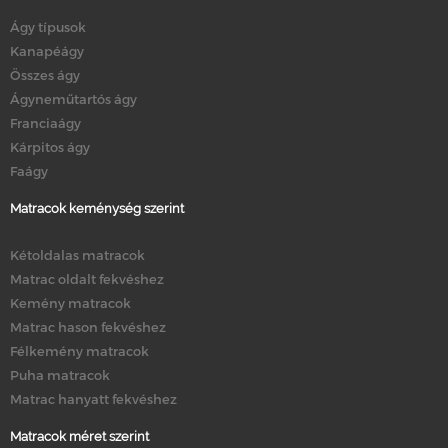
Ágy típusok
Kanapéágy
Összes ágy
Ágyneműtartós ágy
Franciaágy
Kárpitos ágy
Faágy
Matracok keménység szerint
Kétoldalas matracok
Matrac oldalt fekvéshez
Kemény matracok
Matrac hason fekvéshez
Félkemény matracok
Puha matracok
Matrac hanyatt fekvéshez
Matracok méret szerint