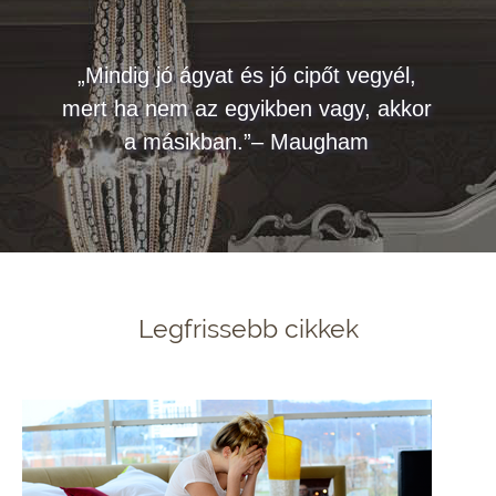
„Mindig jó ágyat és jó cipőt vegyél,
mert ha nem az egyikben vagy, akkor
a másikban.”– Maugham
Legfrissebb cikkek