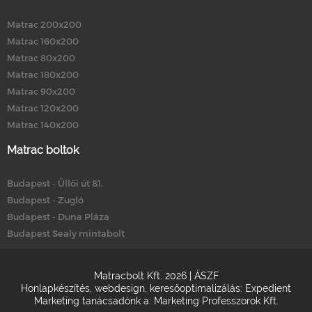
Matrac 200x200
Matrac 160x200
Matrac 80x200
Matrac 180x200
Matrac 90x200
Matrac 120x200
Matrac 140x200
Matrac boltok
Budapest - Üllői út 81.
Budapest - Zugló
Budapest - Duna Pláza
Budapest Sealy mintabolt
Matracbolt Kft. 2026 |
ÁSZF
Honlapkészítés
,
webdesign
,
keresőoptimalizálás
:
Expedient
Marketing tanácsadónk a:
Marketing Professzorok Kft.