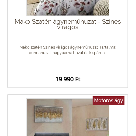
Mako Szatén ágyneműhuzat - Színes
virágos
Mako szatén Színes virágos ágyneműhuzat. Tartalma:
dunnahuzat, nagypárna huzat és kispárna...
19 990 Ft
Motoros ágy