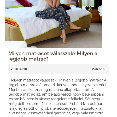
Milyen matracot válasszak? Milyen a
legjobb matrac?
2020.09.10.
Matrac.hu
Milyen matracot válasszak? Milyen a legjobb matrac? A
legjobb matrac alátámaszt, kényelembe helyez, pihentet.
Mentálisan és fizikailag is kitűnő állapotban tart. A
legjobb matrac az, amibe alig várod, hogy belehuppanj
és amiből nem is akarsz reggelente felkelni. Sőt néha
még délben sem… Na, ezt keresd! Próbáld ki a boltban,
majd élj az otthoni próba lehetőségével! Használd ki a
100 napos visszavásárlási garanciát, vagy válassz extra