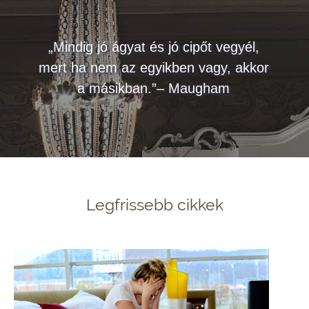
„Mindig jó ágyat és jó cipőt vegyél,
mert ha nem az egyikben vagy, akkor
a másikban.”– Maugham
Legfrissebb cikkek