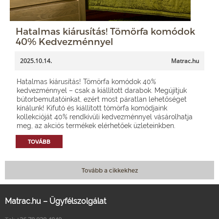
Hatalmas kiárusítás! Tömörfa komódok
40% Kedvezménnyel
2025.10.14.
Matrac.hu
Hatalmas kiárusítás! Tömörfa komódok 40%
kedvezménnyel – csak a kiállított darabok. Megújítjuk
bútorbemutatóinkat, ezért most páratlan lehetőséget
kínálunk! Kifutó és kiállított tömörfa komódjaink
kollekcióját 40% rendkívüli kedvezménnyel vásárolhatja
meg, az akciós termékek elérhetőek üzleteinkben.
TOVÁBB
Tovább a cikkekhez
Matrac.hu – Ügyfélszolgálat