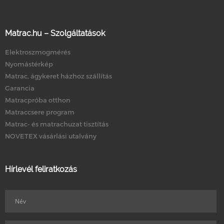
Matrac.hu – Szolgáltatások
Elektroszmogmérés
Nyomástérkép
Matrac, ágykeret házhoz szállítás
Garancia
Matracpróba otthon
Matraccsere program
Matrac- és matrachuzat tisztítás
NOVETEX vásárlási utalvány
Hírlevél feliratkozás