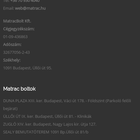
Tel:
+36 70 930 4040
Email:
web@matrac.hu
MatracBolt Kft.
Cégjegyzékszám:
01-09-436863
Adószám:
32677056-2-43
Székhely:
1091 Budapest, Üllői út 95.
Matrac boltok
DUNA PLAZA XIII. ker. Budapest, Váci út 178. - Földszint (Parkoló felőli
bejárat)
ÜLLŐI ÚT IX. ker. Budapest, Üllői út 81. - Klinikák
ZUGLÓ XIV. ker. Budapest, Nagy Lajos kir. útja 127.
SEALY BEMUTATÓTEREM 1091 Bp.Üllői út 81/b