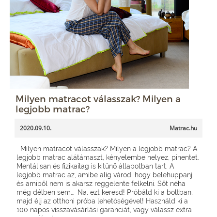
Milyen matracot válasszak? Milyen a
legjobb matrac?
2020.09.10.
Matrac.hu
Milyen matracot válasszak? Milyen a legjobb matrac? A
legjobb matrac alátámaszt, kényelembe helyez, pihentet.
Mentálisan és fizikailag is kitűnő állapotban tart. A
legjobb matrac az, amibe alig várod, hogy belehuppanj
és amiből nem is akarsz reggelente felkelni. Sőt néha
még délben sem… Na, ezt keresd! Próbáld ki a boltban,
majd élj az otthoni próba lehetőségével! Használd ki a
100 napos visszavásárlási garanciát, vagy válassz extra