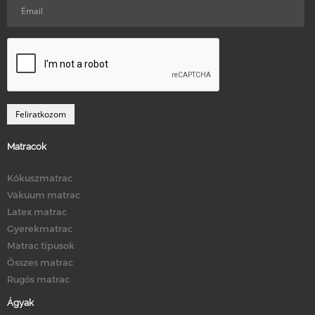
Matracok
Kókuszmatrac
Vákuum matrac
Latex matrac
Gyerekmatrac
Matrac típusok
Összes matrac
Rugós matrac
Ágyak