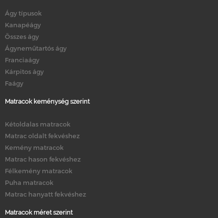
Ágy típusok
Kanapéágy
Összes ágy
Ágyneműtartós ágy
Franciaágy
Kárpitos ágy
Faágy
Matracok keménység szerint
Kétoldalas matracok
Matrac oldalt fekvéshez
Kemény matracok
Matrac hason fekvéshez
Félkemény matracok
Puha matracok
Matrac hanyatt fekvéshez
Matracok méret szerint