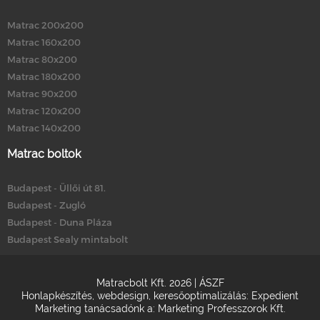
Matrac 200x200
Matrac 160x200
Matrac 80x200
Matrac 180x200
Matrac 90x200
Matrac 120x200
Matrac 140x200
Matrac boltok
Budapest - Üllői út 81.
Budapest - Zugló
Budapest - Duna Pláza
Budapest Sealy mintabolt
Matracbolt Kft. 2026 |
ÁSZF
Honlapkészítés
,
webdesign
,
keresőoptimalizálás
:
Expedient
Marketing tanácsadónk a:
Marketing Professzorok Kft.