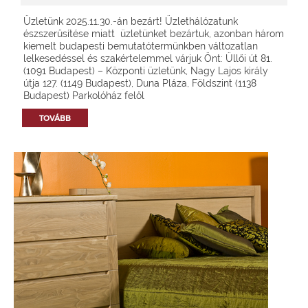
Üzletünk 2025.11.30.-án bezárt! Üzlethálózatunk
észszerűsítése miatt üzletünket bezártuk, azonban három
kiemelt budapesti bemutatótermünkben változatlan
lelkesedéssel és szakértelemmel várjuk Önt: Üllői út 81.
(1091 Budapest) – Központi üzletünk, Nagy Lajos király
útja 127. (1149 Budapest), Duna Pláza, Földszint (1138
Budapest) Parkolóház felől
TOVÁBB