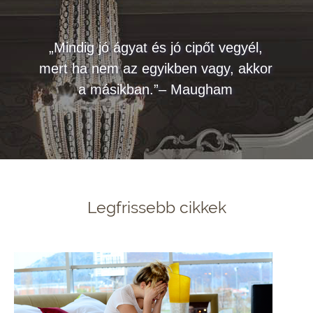
„Mindig jó ágyat és jó cipőt vegyél,
mert ha nem az egyikben vagy, akkor
a másikban.”– Maugham
Legfrissebb cikkek