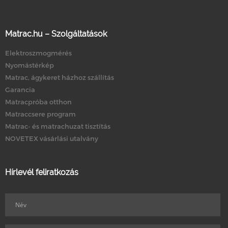
Matrac.hu – Szolgáltatások
Elektroszmogmérés
Nyomástérkép
Matrac, ágykeret házhoz szállítás
Garancia
Matracpróba otthon
Matraccsere program
Matrac- és matrachuzat tisztítás
NOVETEX vásárlási utalvány
Hírlevél feliratkozás