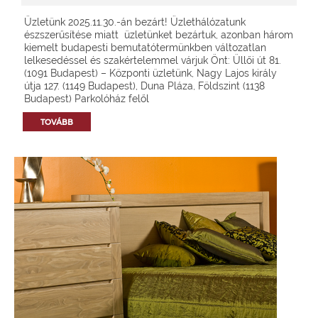
Üzletünk 2025.11.30.-án bezárt! Üzlethálózatunk
észszerűsítése miatt üzletünket bezártuk, azonban három
kiemelt budapesti bemutatótermünkben változatlan
lelkesedéssel és szakértelemmel várjuk Önt: Üllői út 81.
(1091 Budapest) – Központi üzletünk, Nagy Lajos király
útja 127. (1149 Budapest), Duna Pláza, Földszint (1138
Budapest) Parkolóház felől
TOVÁBB