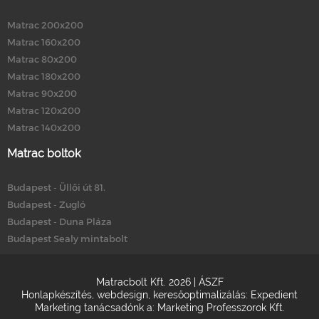
Matrac 200x200
Matrac 160x200
Matrac 80x200
Matrac 180x200
Matrac 90x200
Matrac 120x200
Matrac 140x200
Matrac boltok
Budapest - Üllői út 81.
Budapest - Zugló
Budapest - Duna Pláza
Budapest Sealy mintabolt
Matracbolt Kft. 2026 |
ÁSZF
Honlapkészítés
,
webdesign
,
keresőoptimalizálás
:
Expedient
Marketing tanácsadónk a:
Marketing Professzorok Kft.