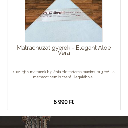
Matrachuzat gyerek - Elegant Aloe
Vera
1001 éj! A matracok higiénia élettartama maximum 3 év! Ha
matracot nem is cserél, legalább a...
6 990 Ft