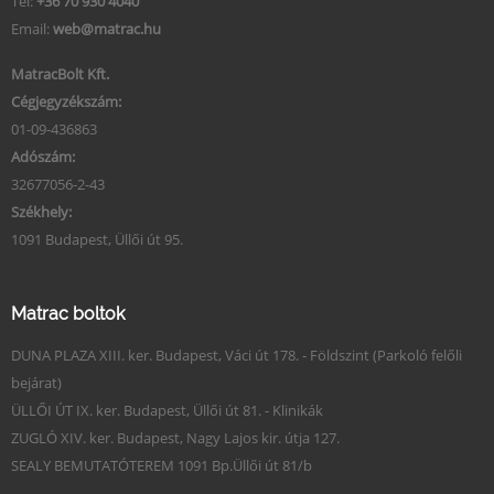
Tel:
+36 70 930 4040
Email:
web@matrac.hu
MatracBolt Kft.
Cégjegyzékszám:
01-09-436863
Adószám:
32677056-2-43
Székhely:
1091 Budapest, Üllői út 95.
Matrac boltok
DUNA PLAZA XIII. ker. Budapest, Váci út 178. - Földszint (Parkoló felőli
bejárat)
ÜLLŐI ÚT IX. ker. Budapest, Üllői út 81. - Klinikák
ZUGLÓ XIV. ker. Budapest, Nagy Lajos kir. útja 127.
SEALY BEMUTATÓTEREM 1091 Bp.Üllői út 81/b