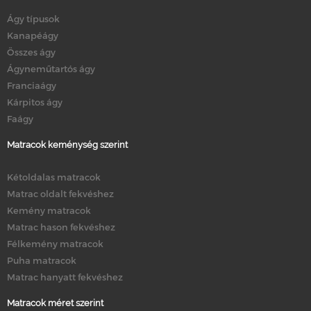
Ágy típusok
Kanapéágy
Összes ágy
Ágyneműtartós ágy
Franciaágy
Kárpitos ágy
Faágy
Matracok keménység szerint
Kétoldalas matracok
Matrac oldalt fekvéshez
Kemény matracok
Matrac hason fekvéshez
Félkemény matracok
Puha matracok
Matrac hanyatt fekvéshez
Matracok méret szerint