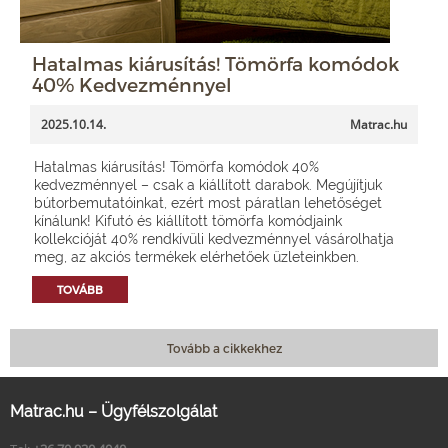
Hatalmas kiárusítás! Tömörfa komódok
40% Kedvezménnyel
2025.10.14.
Matrac.hu
Hatalmas kiárusítás! Tömörfa komódok 40%
kedvezménnyel – csak a kiállított darabok. Megújítjuk
bútorbemutatóinkat, ezért most páratlan lehetőséget
kínálunk! Kifutó és kiállított tömörfa komódjaink
kollekcióját 40% rendkívüli kedvezménnyel vásárolhatja
meg, az akciós termékek elérhetőek üzleteinkben.
TOVÁBB
Tovább a cikkekhez
Matrac.hu – Ügyfélszolgálat