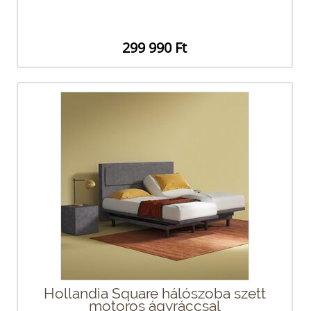
299 990 Ft
Hollandia Square hálószoba szett
motoros ágyráccsal