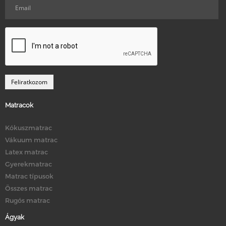
Matracok
Kókuszmatrac
Vákuum matrac
Latex matrac
Gyerekmatrac
Matrac típusok
Összes matrac
Rugós matrac
Ágyak