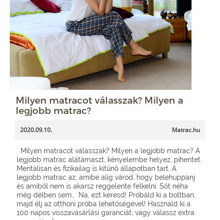
Milyen matracot válasszak? Milyen a
legjobb matrac?
2020.09.10.
Matrac.hu
Milyen matracot válasszak? Milyen a legjobb matrac? A
legjobb matrac alátámaszt, kényelembe helyez, pihentet.
Mentálisan és fizikailag is kitűnő állapotban tart. A
legjobb matrac az, amibe alig várod, hogy belehuppanj
és amiből nem is akarsz reggelente felkelni. Sőt néha
még délben sem… Na, ezt keresd! Próbáld ki a boltban,
majd élj az otthoni próba lehetőségével! Használd ki a
100 napos visszavásárlási garanciát, vagy válassz extra