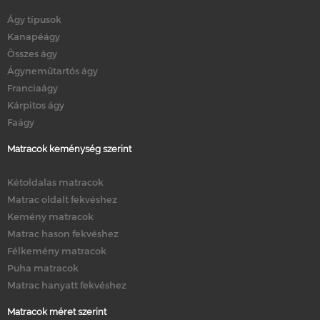
Ágy típusok
Kanapéágy
Összes ágy
Ágyneműtartós ágy
Franciaágy
Kárpitos ágy
Faágy
Matracok keménység szerint
Kétoldalas matracok
Matrac oldalt fekvéshez
Kemény matracok
Matrac hason fekvéshez
Félkemény matracok
Puha matracok
Matrac hanyatt fekvéshez
Matracok méret szerint