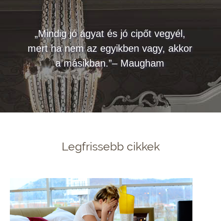
„Mindig jó ágyat és jó cipőt vegyél,
mert ha nem az egyikben vagy, akkor
a másikban.”– Maugham
Legfrissebb cikkek