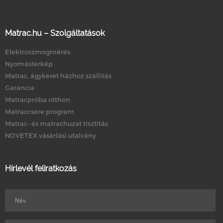
Matrac.hu – Szolgáltatások
Elektroszmogmérés
Nyomástérkép
Matrac, ágykeret házhoz szállítás
Garancia
Matracpróba otthon
Matraccsere program
Matrac- és matrachuzat tisztítás
NOVETEX vásárlási utalvány
Hírlevél feliratkozás