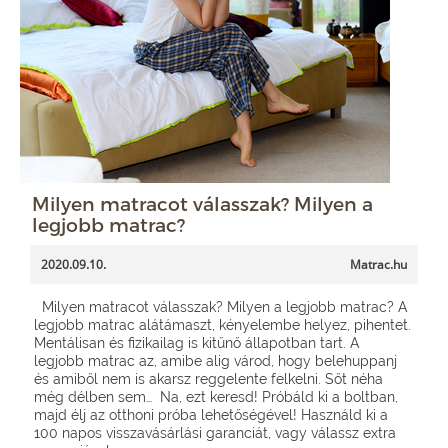
Milyen matracot válasszak? Milyen a
legjobb matrac?
2020.09.10.
Matrac.hu
Milyen matracot válasszak? Milyen a legjobb matrac? A
legjobb matrac alátámaszt, kényelembe helyez, pihentet.
Mentálisan és fizikailag is kitűnő állapotban tart. A
legjobb matrac az, amibe alig várod, hogy belehuppanj
és amiből nem is akarsz reggelente felkelni. Sőt néha
még délben sem… Na, ezt keresd! Próbáld ki a boltban,
majd élj az otthoni próba lehetőségével! Használd ki a
100 napos visszavásárlási garanciát, vagy válassz extra