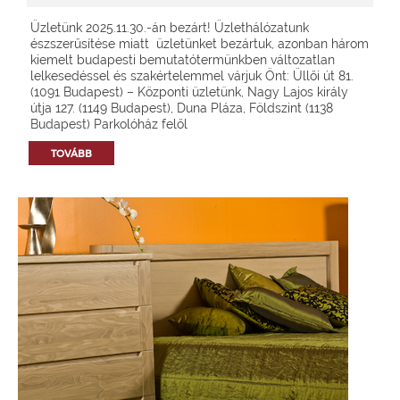
Üzletünk 2025.11.30.-án bezárt! Üzlethálózatunk
észszerűsítése miatt üzletünket bezártuk, azonban három
kiemelt budapesti bemutatótermünkben változatlan
lelkesedéssel és szakértelemmel várjuk Önt: Üllői út 81.
(1091 Budapest) – Központi üzletünk, Nagy Lajos király
útja 127. (1149 Budapest), Duna Pláza, Földszint (1138
Budapest) Parkolóház felől
TOVÁBB