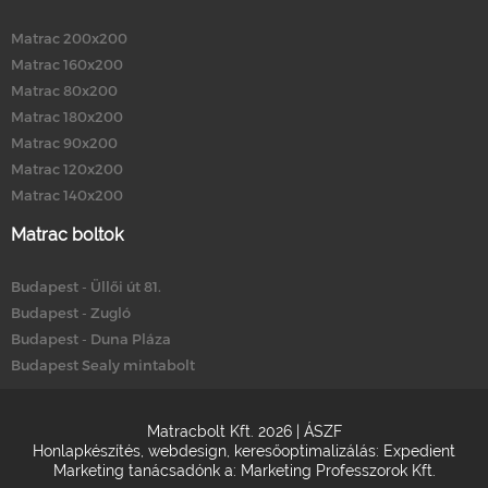
Matrac 200x200
Matrac 160x200
Matrac 80x200
Matrac 180x200
Matrac 90x200
Matrac 120x200
Matrac 140x200
Matrac boltok
Budapest - Üllői út 81.
Budapest - Zugló
Budapest - Duna Pláza
Budapest Sealy mintabolt
Matracbolt Kft. 2026 |
ÁSZF
Honlapkészítés
,
webdesign
,
keresőoptimalizálás
:
Expedient
Marketing tanácsadónk a:
Marketing Professzorok Kft.