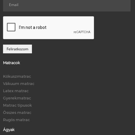
Matracok
Kókuszmatrac
Vákuum matrac
Latex matrac
Gyerekmatrac
Matrac típusok
Összes matrac
Rugós matrac
Ágyak