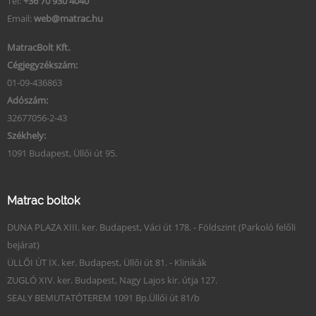
Tel:
+36 70 930 4040
Email:
web@matrac.hu
MatracBolt Kft.
Cégjegyzékszám:
01-09-436863
Adószám:
32677056-2-43
Székhely:
1091 Budapest, Üllői út 95.
Matrac boltok
DUNA PLAZA XIII. ker. Budapest, Váci út 178. - Földszint (Parkoló felőli
bejárat)
ÜLLŐI ÚT IX. ker. Budapest, Üllői út 81. - Klinikák
ZUGLÓ XIV. ker. Budapest, Nagy Lajos kir. útja 127.
SEALY BEMUTATÓTEREM 1091 Bp.Üllői út 81/b