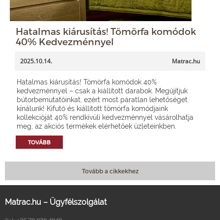
Hatalmas kiárusítás! Tömörfa komódok
40% Kedvezménnyel
2025.10.14.
Matrac.hu
Hatalmas kiárusítás! Tömörfa komódok 40%
kedvezménnyel – csak a kiállított darabok. Megújítjuk
bútorbemutatóinkat, ezért most páratlan lehetőséget
kínálunk! Kifutó és kiállított tömörfa komódjaink
kollekcióját 40% rendkívüli kedvezménnyel vásárolhatja
meg, az akciós termékek elérhetőek üzleteinkben.
TOVÁBB
Tovább a cikkekhez
Matrac.hu – Ügyfélszolgálat