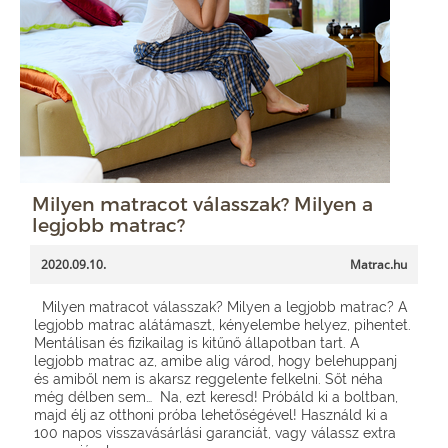
Milyen matracot válasszak? Milyen a
legjobb matrac?
2020.09.10.
Matrac.hu
Milyen matracot válasszak? Milyen a legjobb matrac? A
legjobb matrac alátámaszt, kényelembe helyez, pihentet.
Mentálisan és fizikailag is kitűnő állapotban tart. A
legjobb matrac az, amibe alig várod, hogy belehuppanj
és amiből nem is akarsz reggelente felkelni. Sőt néha
még délben sem… Na, ezt keresd! Próbáld ki a boltban,
majd élj az otthoni próba lehetőségével! Használd ki a
100 napos visszavásárlási garanciát, vagy válassz extra