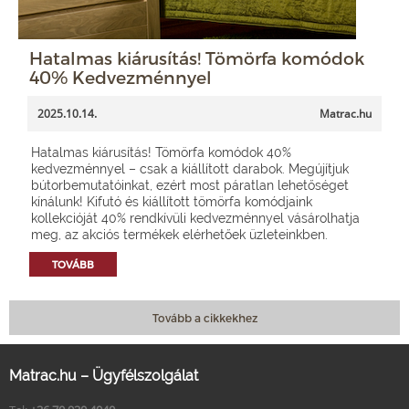
Hatalmas kiárusítás! Tömörfa komódok
40% Kedvezménnyel
2025.10.14.
Matrac.hu
Hatalmas kiárusítás! Tömörfa komódok 40%
kedvezménnyel – csak a kiállított darabok. Megújítjuk
bútorbemutatóinkat, ezért most páratlan lehetőséget
kínálunk! Kifutó és kiállított tömörfa komódjaink
kollekcióját 40% rendkívüli kedvezménnyel vásárolhatja
meg, az akciós termékek elérhetőek üzleteinkben.
TOVÁBB
Tovább a cikkekhez
Matrac.hu – Ügyfélszolgálat