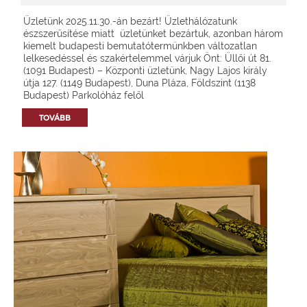
Üzletünk 2025.11.30.-án bezárt! Üzlethálózatunk
észszerűsítése miatt üzletünket bezártuk, azonban három
kiemelt budapesti bemutatótermünkben változatlan
lelkesedéssel és szakértelemmel várjuk Önt: Üllői út 81.
(1091 Budapest) – Központi üzletünk, Nagy Lajos király
útja 127. (1149 Budapest), Duna Pláza, Földszint (1138
Budapest) Parkolóház felől
TOVÁBB