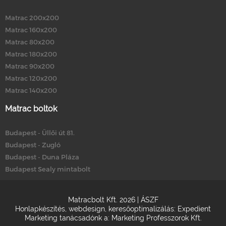
Matrac 200x200
Matrac 160x200
Matrac 80x200
Matrac 180x200
Matrac 90x200
Matrac 120x200
Matrac 140x200
Matrac boltok
Budapest - Üllői út 81.
Budapest - Zugló
Budapest - Duna Pláza
Budapest Sealy mintabolt
Matracbolt Kft. 2026 |
ÁSZF
Honlapkészítés
,
webdesign
,
keresőoptimalizálás
:
Expedient
Marketing tanácsadónk a:
Marketing Professzorok Kft.