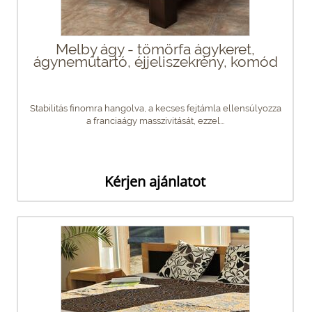
Melby ágy - tömörfa ágykeret,
ágyneműtartó, éjjeliszekrény, komód
Stabilitás finomra hangolva, a kecses fejtámla ellensúlyozza
a franciaágy masszivitását, ezzel...
Kérjen ajánlatot