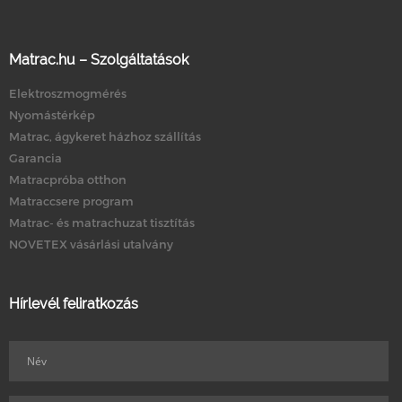
Matrac.hu – Szolgáltatások
Elektroszmogmérés
Nyomástérkép
Matrac, ágykeret házhoz szállítás
Garancia
Matracpróba otthon
Matraccsere program
Matrac- és matrachuzat tisztítás
NOVETEX vásárlási utalvány
Hírlevél feliratkozás