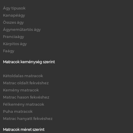
Ágy típusok
Kanapéágy
Összes ágy
Ágyneműtartós ágy
Franciaágy
Kárpitos ágy
Faágy
Matracok keménység szerint
Kétoldalas matracok
Matrac oldalt fekvéshez
Kemény matracok
Matrac hason fekvéshez
Félkemény matracok
Puha matracok
Matrac hanyatt fekvéshez
Matracok méret szerint