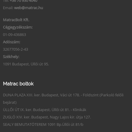
Tel:
+36 70 930 4040
Email:
web@matrac.hu
MatracBolt Kft.
Cégjegyzékszám:
01-09-436863
Adószám:
32677056-2-43
Székhely:
1091 Budapest, Üllői út 95.
Matrac boltok
DUNA PLAZA XIII. ker. Budapest, Váci út 178. - Földszint (Parkoló felőli
bejárat)
ÜLLŐI ÚT IX. ker. Budapest, Üllői út 81. - Klinikák
ZUGLÓ XIV. ker. Budapest, Nagy Lajos kir. útja 127.
SEALY BEMUTATÓTEREM 1091 Bp.Üllői út 81/b