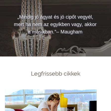
„Mindig jó ágyat és jó cipőt vegyél,
mert ha nem az egyikben vagy, akkor
a másikban.”– Maugham
Legfrissebb cikkek