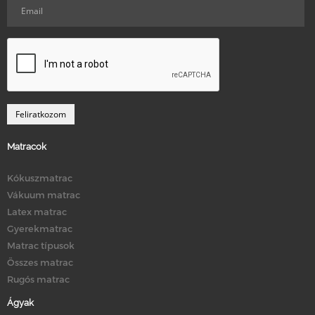
Matracok
Kókuszmatrac
Vákuum matrac
Latex matrac
Gyerekmatrac
Matrac típusok
Összes matrac
Rugós matrac
Ágyak