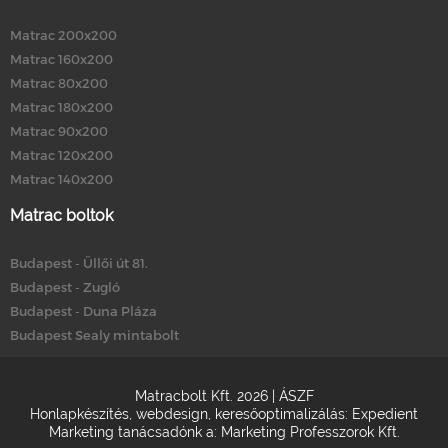
Matrac 200x200
Matrac 160x200
Matrac 80x200
Matrac 180x200
Matrac 90x200
Matrac 120x200
Matrac 140x200
Matrac boltok
Budapest - Üllői út 81.
Budapest - Zugló
Budapest - Duna Pláza
Budapest Sealy mintabolt
Matracbolt Kft. 2026 |
ÁSZF
Honlapkészítés
,
webdesign
,
keresőoptimalizálás
:
Expedient
Marketing tanácsadónk a:
Marketing Professzorok Kft.