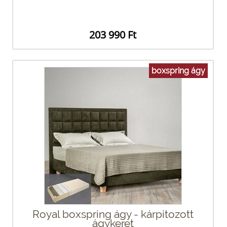
203 990 Ft
boxspring ágy
Royal boxspring ágy - kárpitozott
ágykeret