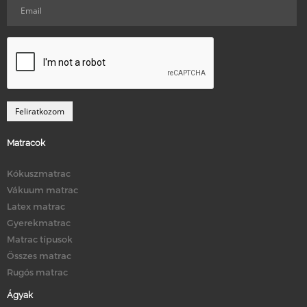
Matracok
Kókuszmatrac
Vákuum matrac
Latex matrac
Gyerekmatrac
Matrac típusok
Összes matrac
Rugós matrac
Ágyak