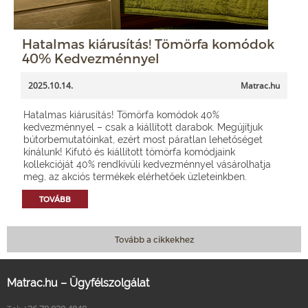
Hatalmas kiárusítás! Tömörfa komódok
40% Kedvezménnyel
2025.10.14.
Matrac.hu
Hatalmas kiárusítás! Tömörfa komódok 40%
kedvezménnyel – csak a kiállított darabok. Megújítjuk
bútorbemutatóinkat, ezért most páratlan lehetőséget
kínálunk! Kifutó és kiállított tömörfa komódjaink
kollekcióját 40% rendkívüli kedvezménnyel vásárolhatja
meg, az akciós termékek elérhetőek üzleteinkben.
TOVÁBB
Tovább a cikkekhez
Matrac.hu – Ügyfélszolgálat