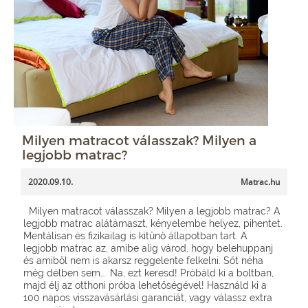
Milyen matracot válasszak? Milyen a
legjobb matrac?
2020.09.10.
Matrac.hu
Milyen matracot válasszak? Milyen a legjobb matrac? A
legjobb matrac alátámaszt, kényelembe helyez, pihentet.
Mentálisan és fizikailag is kitűnő állapotban tart. A
legjobb matrac az, amibe alig várod, hogy belehuppanj
és amiből nem is akarsz reggelente felkelni. Sőt néha
még délben sem… Na, ezt keresd! Próbáld ki a boltban,
majd élj az otthoni próba lehetőségével! Használd ki a
100 napos visszavásárlási garanciát, vagy válassz extra