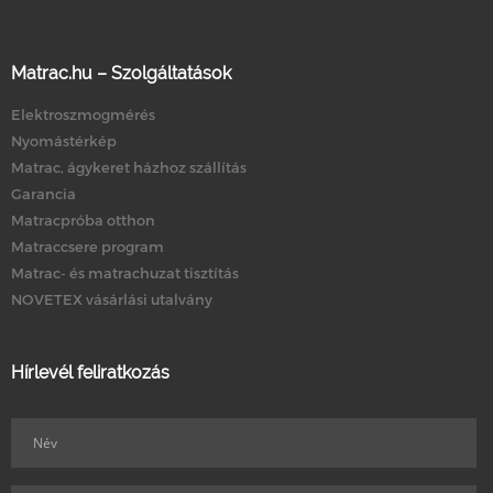
Matrac.hu – Szolgáltatások
Elektroszmogmérés
Nyomástérkép
Matrac, ágykeret házhoz szállítás
Garancia
Matracpróba otthon
Matraccsere program
Matrac- és matrachuzat tisztítás
NOVETEX vásárlási utalvány
Hírlevél feliratkozás