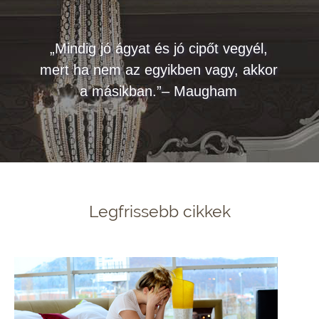
„Mindig jó ágyat és jó cipőt vegyél,
mert ha nem az egyikben vagy, akkor
a másikban.”– Maugham
Legfrissebb cikkek