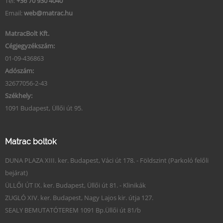
Tel:
+36 70 930 4040
Email:
web@matrac.hu
MatracBolt Kft.
Cégjegyzékszám:
01-09-436863
Adószám:
32677056-2-43
Székhely:
1091 Budapest, Üllői út 95.
Matrac boltok
DUNA PLAZA XIII. ker. Budapest, Váci út 178. - Földszint (Parkoló felőli
bejárat)
ÜLLŐI ÚT IX. ker. Budapest, Üllői út 81. - Klinikák
ZUGLÓ XIV. ker. Budapest, Nagy Lajos kir. útja 127.
SEALY BEMUTATÓTEREM 1091 Bp.Üllői út 81/b