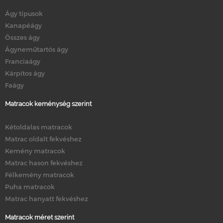
Ágy típusok
Kanapéágy
Összes ágy
Ágyneműtartós ágy
Franciaágy
Kárpitos ágy
Faágy
Matracok keménység szerint
Kétoldalas matracok
Matrac oldalt fekvéshez
Kemény matracok
Matrac hason fekvéshez
Félkemény matracok
Puha matracok
Matrac hanyatt fekvéshez
Matracok méret szerint