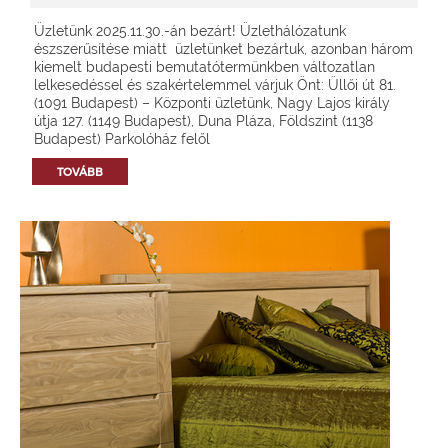
Üzletünk 2025.11.30.-án bezárt! Üzlethálózatunk
észszerűsítése miatt üzletünket bezártuk, azonban három
kiemelt budapesti bemutatótermünkben változatlan
lelkesedéssel és szakértelemmel várjuk Önt: Üllői út 81.
(1091 Budapest) – Központi üzletünk, Nagy Lajos király
útja 127. (1149 Budapest), Duna Pláza, Földszint (1138
Budapest) Parkolóház felől
TOVÁBB