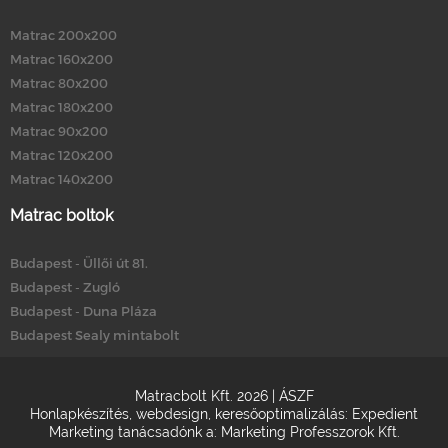
Matrac 200x200
Matrac 160x200
Matrac 80x200
Matrac 180x200
Matrac 90x200
Matrac 120x200
Matrac 140x200
Matrac boltok
Budapest - Üllői út 81.
Budapest - Zugló
Budapest - Duna Pláza
Budapest Sealy mintabolt
Matracbolt Kft. 2026 |
ÁSZF
Honlapkészítés
,
webdesign
,
keresőoptimalizálás
:
Expedient
Marketing tanácsadónk a:
Marketing Professzorok Kft.