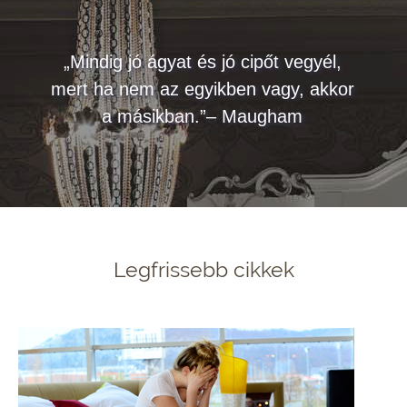
„Mindig jó ágyat és jó cipőt vegyél,
mert ha nem az egyikben vagy, akkor
a másikban.”– Maugham
Legfrissebb cikkek