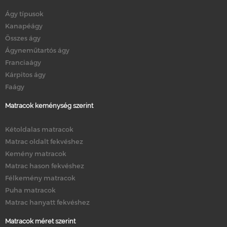
Ágy típusok
Kanapéágy
Összes ágy
Ágyneműtartós ágy
Franciaágy
Kárpitos ágy
Faágy
Matracok keménység szerint
Kétoldalas matracok
Matrac oldalt fekvéshez
Kemény matracok
Matrac hason fekvéshez
Félkemény matracok
Puha matracok
Matrac hanyatt fekvéshez
Matracok méret szerint