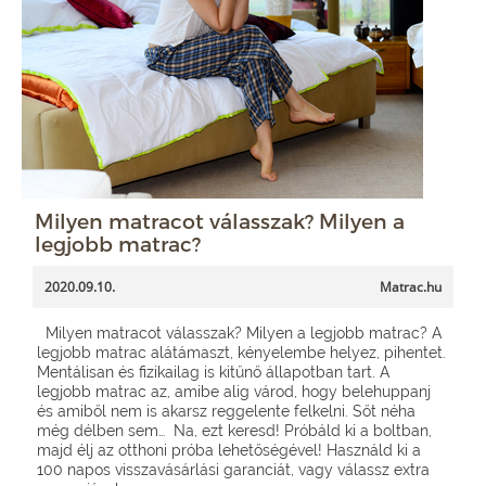
Milyen matracot válasszak? Milyen a
legjobb matrac?
2020.09.10.
Matrac.hu
Milyen matracot válasszak? Milyen a legjobb matrac? A
legjobb matrac alátámaszt, kényelembe helyez, pihentet.
Mentálisan és fizikailag is kitűnő állapotban tart. A
legjobb matrac az, amibe alig várod, hogy belehuppanj
és amiből nem is akarsz reggelente felkelni. Sőt néha
még délben sem… Na, ezt keresd! Próbáld ki a boltban,
majd élj az otthoni próba lehetőségével! Használd ki a
100 napos visszavásárlási garanciát, vagy válassz extra