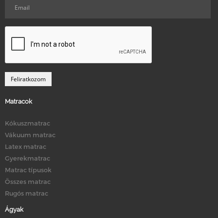
Matracok
Kókuszmatrac
Vákuum matrac
Latex matrac
Gyerekmatrac
Matrac típusok
Összes matrac
Rugós matrac
Ágyak