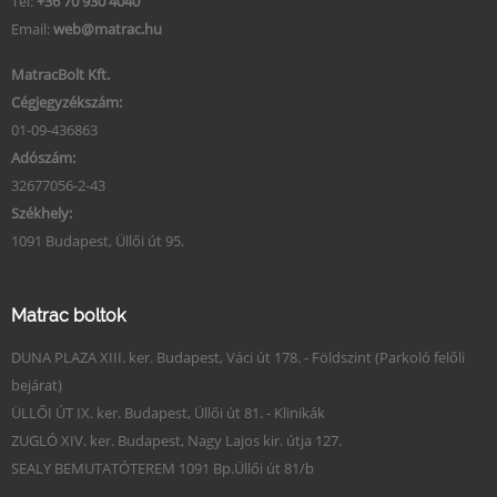
Tel:
+36 70 930 4040
Email:
web@matrac.hu
MatracBolt Kft.
Cégjegyzékszám:
01-09-436863
Adószám:
32677056-2-43
Székhely:
1091 Budapest, Üllői út 95.
Matrac boltok
DUNA PLAZA XIII. ker. Budapest, Váci út 178. - Földszint (Parkoló felőli
bejárat)
ÜLLŐI ÚT IX. ker. Budapest, Üllői út 81. - Klinikák
ZUGLÓ XIV. ker. Budapest, Nagy Lajos kir. útja 127.
SEALY BEMUTATÓTEREM 1091 Bp.Üllői út 81/b