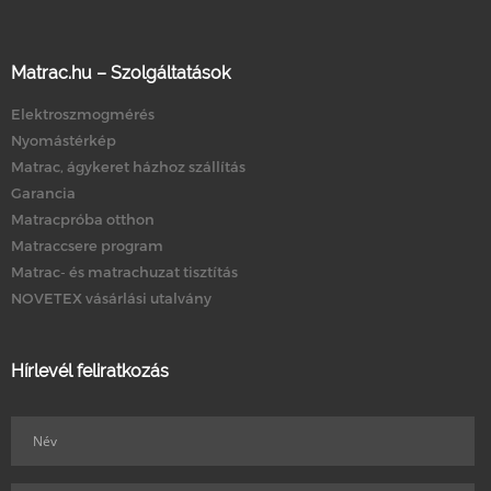
Matrac.hu – Szolgáltatások
Elektroszmogmérés
Nyomástérkép
Matrac, ágykeret házhoz szállítás
Garancia
Matracpróba otthon
Matraccsere program
Matrac- és matrachuzat tisztítás
NOVETEX vásárlási utalvány
Hírlevél feliratkozás