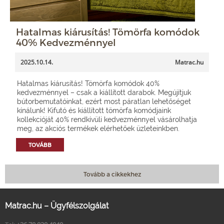
Hatalmas kiárusítás! Tömörfa komódok
40% Kedvezménnyel
2025.10.14.
Matrac.hu
Hatalmas kiárusítás! Tömörfa komódok 40%
kedvezménnyel – csak a kiállított darabok. Megújítjuk
bútorbemutatóinkat, ezért most páratlan lehetőséget
kínálunk! Kifutó és kiállított tömörfa komódjaink
kollekcióját 40% rendkívüli kedvezménnyel vásárolhatja
meg, az akciós termékek elérhetőek üzleteinkben.
TOVÁBB
Tovább a cikkekhez
Matrac.hu – Ügyfélszolgálat