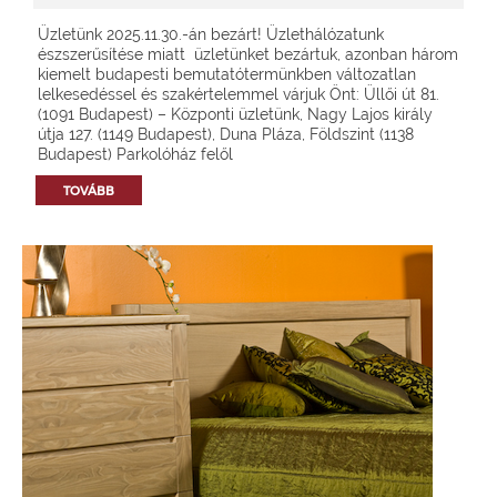
Üzletünk 2025.11.30.-án bezárt! Üzlethálózatunk
észszerűsítése miatt üzletünket bezártuk, azonban három
kiemelt budapesti bemutatótermünkben változatlan
lelkesedéssel és szakértelemmel várjuk Önt: Üllői út 81.
(1091 Budapest) – Központi üzletünk, Nagy Lajos király
útja 127. (1149 Budapest), Duna Pláza, Földszint (1138
Budapest) Parkolóház felől
TOVÁBB