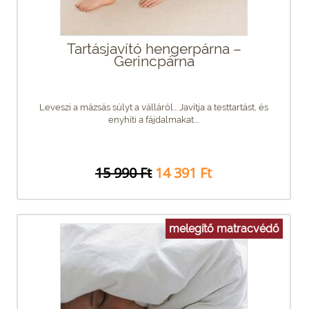
Tartásjavító hengerpárna –
Gerincpárna
Leveszi a mázsás súlyt a válláról... Javítja a testtartást, és
enyhíti a fájdalmakat....
15 990 Ft
14 391 Ft
melegítő matracvédő