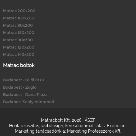
Matrac 200x200
Matrac 160x200
Matrac 80x200
Matrac 180x200
Matrac 90x200
Matrac 120x200
Matrac 140x200
Matrac boltok
Budapest - Üllői út 81.
Budapest - Zugló
Budapest - Duna Pláza
Budapest Sealy mintabolt
Matracbolt Kft. 2026 |
ÁSZF
Honlapkészítés
,
webdesign
,
keresőoptimalizálás
:
Expedient
Marketing tanácsadónk a:
Marketing Professzorok Kft.