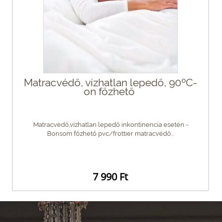
Matracvédő, vízhatlan lepedő, 90ºC-
on főzhető
Matracvédő,vízhatlan lepedő inkontinencia esetén -
Bonsom főzhető pvc/frottier matracvédő...
7 990 Ft