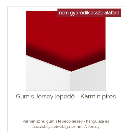
nem gyűrődik össze alattad
Gumis Jersey lepedő - Karmin piros
Karmin színű gumis lepedő jersey - hangulata és
hálószobája színvilága szerint! A Jersey...