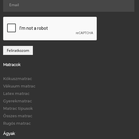
Matracok
Kókuszmatrac
Vákuum matrac
Latex matrac
Gyerekmatrac
Matrac típusok
Összes matrac
Rugós matrac
Ágyak