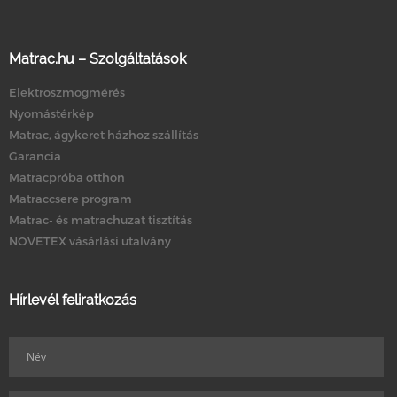
Matrac.hu – Szolgáltatások
Elektroszmogmérés
Nyomástérkép
Matrac, ágykeret házhoz szállítás
Garancia
Matracpróba otthon
Matraccsere program
Matrac- és matrachuzat tisztítás
NOVETEX vásárlási utalvány
Hírlevél feliratkozás