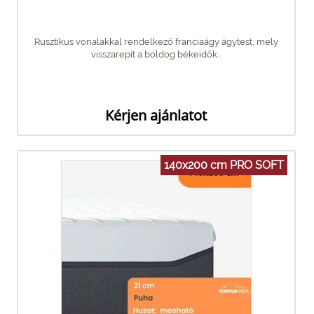
Rusztikus vonalakkal rendelkező franciaágy ágytest, mely
visszarepít a boldog békeidők...
Kérjen ajánlatot
140x200 cm PRO SOFT