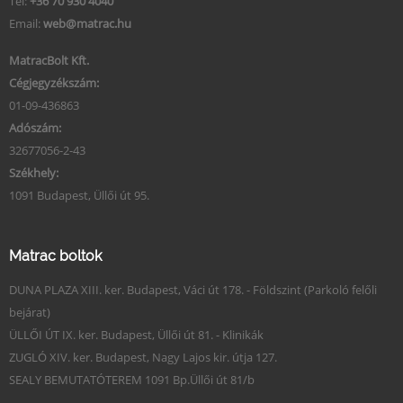
Tel:
+36 70 930 4040
Email:
web@matrac.hu
MatracBolt Kft.
Cégjegyzékszám:
01-09-436863
Adószám:
32677056-2-43
Székhely:
1091 Budapest, Üllői út 95.
Matrac boltok
DUNA PLAZA XIII. ker. Budapest, Váci út 178. - Földszint (Parkoló felőli
bejárat)
ÜLLŐI ÚT IX. ker. Budapest, Üllői út 81. - Klinikák
ZUGLÓ XIV. ker. Budapest, Nagy Lajos kir. útja 127.
SEALY BEMUTATÓTEREM 1091 Bp.Üllői út 81/b