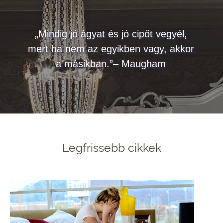
„Mindig jó ágyat és jó cipőt vegyél,
mert ha nem az egyikben vagy, akkor
a másikban.”– Maugham
Legfrissebb cikkek