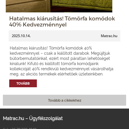
Hatalmas kiárusítás! Tömörfa komódok
40% Kedvezménnyel
2025.10.14.
Matrac.hu
Hatalmas kiárusítás! Tömörfa komódok 40%
kedvezménnyel – csak a kiállított darabok. Megújítjuk
bútorbemutatóinkat, ezért most páratlan lehetőséget
kínálunk! Kifutó és kiállított tömörfa komódjaink
kollekcióját 40% rendkívüli kedvezménnyel vásárolhatja
meg, az akciós termékek elérhetőek üzleteinkben.
TOVÁBB
Tovább a cikkekhez
Matrac.hu – Ügyfélszolgálat