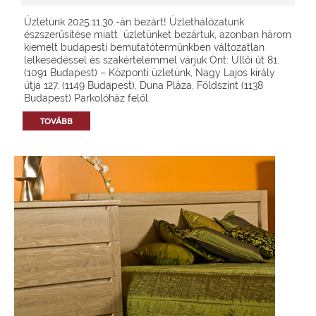
Üzletünk 2025.11.30.-án bezárt! Üzlethálózatunk
észszerűsítése miatt üzletünket bezártuk, azonban három
kiemelt budapesti bemutatótermünkben változatlan
lelkesedéssel és szakértelemmel várjuk Önt: Üllői út 81.
(1091 Budapest) – Központi üzletünk, Nagy Lajos király
útja 127. (1149 Budapest), Duna Pláza, Földszint (1138
Budapest) Parkolóház felől
TOVÁBB