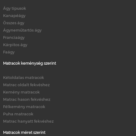
Ágy típusok
Kanapéágy
Összes ágy
Ágyneműtartós ágy
Franciaágy
Kárpitos ágy
Faágy
Matracok keménység szerint
Kétoldalas matracok
Matrac oldalt fekvéshez
Kemény matracok
Matrac hason fekvéshez
Félkemény matracok
Puha matracok
Matrac hanyatt fekvéshez
Matracok méret szerint