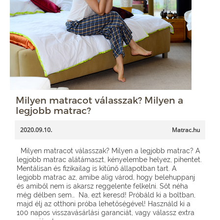
Milyen matracot válasszak? Milyen a
legjobb matrac?
2020.09.10.
Matrac.hu
Milyen matracot válasszak? Milyen a legjobb matrac? A
legjobb matrac alátámaszt, kényelembe helyez, pihentet.
Mentálisan és fizikailag is kitűnő állapotban tart. A
legjobb matrac az, amibe alig várod, hogy belehuppanj
és amiből nem is akarsz reggelente felkelni. Sőt néha
még délben sem… Na, ezt keresd! Próbáld ki a boltban,
majd élj az otthoni próba lehetőségével! Használd ki a
100 napos visszavásárlási garanciát, vagy válassz extra