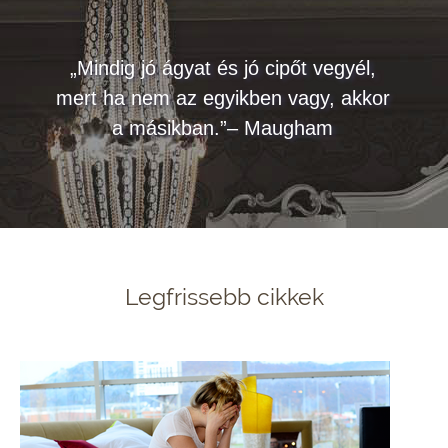
„Mindig jó ágyat és jó cipőt vegyél,
mert ha nem az egyikben vagy, akkor
a másikban.”– Maugham
Legfrissebb cikkek