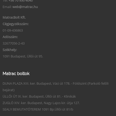
Tel:
+36 70 930 4040
Email:
web@matrac.hu
MatracBolt Kft.
Cégjegyzékszám:
01-09-436863
Adószám:
32677056-2-43
Székhely:
1091 Budapest, Üllői út 95.
Matrac boltok
DUNA PLAZA XIII. ker. Budapest, Váci út 178. - Földszint (Parkoló felőli
bejárat)
ÜLLŐI ÚT IX. ker. Budapest, Üllői út 81. - Klinikák
ZUGLÓ XIV. ker. Budapest, Nagy Lajos kir. útja 127.
SEALY BEMUTATÓTEREM 1091 Bp.Üllői út 81/b