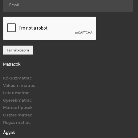
Matracok
Kókuszmatrac
Vákuum matrac
Latex matrac
Gyerekmatrac
Matrac típusok
Összes matrac
Rugós matrac
Ágyak