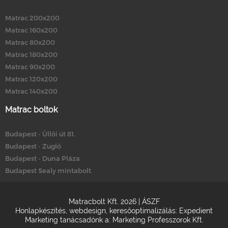
Matrac 200x200
Matrac 160x200
Matrac 80x200
Matrac 180x200
Matrac 90x200
Matrac 120x200
Matrac 140x200
Matrac boltok
Budapest - Üllői út 81.
Budapest - Zugló
Budapest - Duna Pláza
Budapest Sealy mintabolt
Matracbolt Kft. 2026 |
ÁSZF
Honlapkészítés
,
webdesign
,
keresőoptimalizálás
:
Expedient
Marketing tanácsadónk a:
Marketing Professzorok Kft.