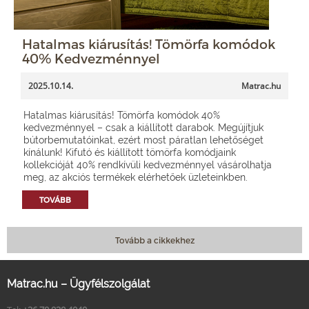
Hatalmas kiárusítás! Tömörfa komódok
40% Kedvezménnyel
2025.10.14.
Matrac.hu
Hatalmas kiárusítás! Tömörfa komódok 40%
kedvezménnyel – csak a kiállított darabok. Megújítjuk
bútorbemutatóinkat, ezért most páratlan lehetőséget
kínálunk! Kifutó és kiállított tömörfa komódjaink
kollekcióját 40% rendkívüli kedvezménnyel vásárolhatja
meg, az akciós termékek elérhetőek üzleteinkben.
TOVÁBB
Tovább a cikkekhez
Matrac.hu – Ügyfélszolgálat