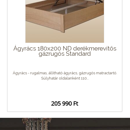
Ágyrács 180x200 ND derékmerevítős
gázrugós Standard
Ágyrács - rugalmas, állítható ágyrács, gázrugós matractartó.
Súlyhatár oldalanként 110...
205 990 Ft