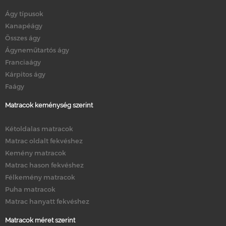
Ágy típusok
Kanapéágy
Összes ágy
Ágyneműtartós ágy
Franciaágy
Kárpitos ágy
Faágy
Matracok keménység szerint
Kétoldalas matracok
Matrac oldalt fekvéshez
Kemény matracok
Matrac hason fekvéshez
Félkemény matracok
Puha matracok
Matrac hanyatt fekvéshez
Matracok méret szerint