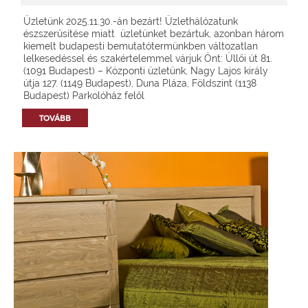
Üzletünk 2025.11.30.-án bezárt! Üzlethálózatunk
észszerűsítése miatt üzletünket bezártuk, azonban három
kiemelt budapesti bemutatótermünkben változatlan
lelkesedéssel és szakértelemmel várjuk Önt: Üllői út 81.
(1091 Budapest) – Központi üzletünk, Nagy Lajos király
útja 127. (1149 Budapest), Duna Pláza, Földszint (1138
Budapest) Parkolóház felől
TOVÁBB