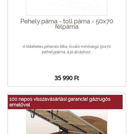
Pehely párna - toll párna - 50x70
félpárna
A tökéletes pihenés titka, kiváló minőségű 50x70
pehelypárna, a jó alváshoz...
35 990 Ft
100 napos visszavásárlási garancia! gázrugós
emelővel