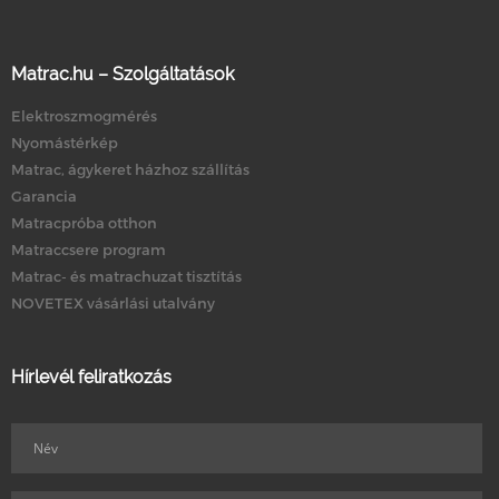
Matrac.hu – Szolgáltatások
Elektroszmogmérés
Nyomástérkép
Matrac, ágykeret házhoz szállítás
Garancia
Matracpróba otthon
Matraccsere program
Matrac- és matrachuzat tisztítás
NOVETEX vásárlási utalvány
Hírlevél feliratkozás