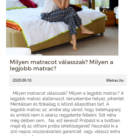
Milyen matracot válasszak? Milyen a
legjobb matrac?
2020.09.10.
Matrac.hu
Milyen matracot válasszak? Milyen a legjobb matrac? A
legjobb matrac alátámaszt, kényelembe helyez, pihentet.
Mentálisan és fizikailag is kitűnő állapotban tart. A
legjobb matrac az, amibe alig várod, hogy belehuppanj
és amiből nem is akarsz reggelente felkelni. Sőt néha
még délben sem… Na, ezt keresd! Próbáld ki a boltban,
majd élj az otthoni próba lehetőségével! Használd ki a
100 napos visszavásárlási garanciát, vagy válassz extra