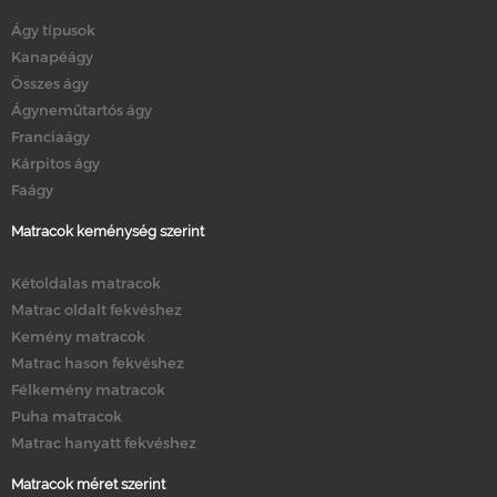
Ágy típusok
Kanapéágy
Összes ágy
Ágyneműtartós ágy
Franciaágy
Kárpitos ágy
Faágy
Matracok keménység szerint
Kétoldalas matracok
Matrac oldalt fekvéshez
Kemény matracok
Matrac hason fekvéshez
Félkemény matracok
Puha matracok
Matrac hanyatt fekvéshez
Matracok méret szerint