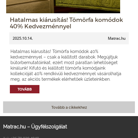
Hatalmas kiárusítás! Tömörfa komódok
40% Kedvezménnyel
2025.10.14.
Matrac.hu
Hatalmas kiárusítás! Tömörfa komódok 40%
kedvezménnyel – csak a kiállított darabok. Megújítjuk
bútorbemutatóinkat, ezért most páratlan lehetőséget
kínálunk! Kifutó és kiállított tömörfa komódjaink
kollekcióját 40% rendkívüli kedvezménnyel vásárolhatja
meg, az akciós termékek elérhetőek üzleteinkben.
TOVÁBB
Tovább a cikkekhez
Matrac.hu – Ügyfélszolgálat