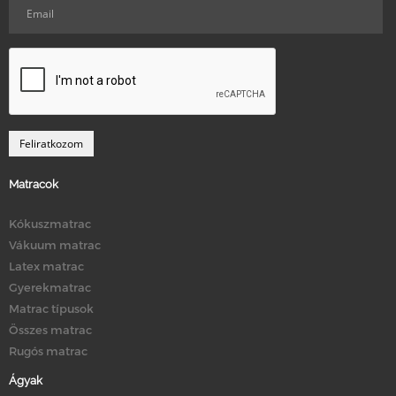
Matracok
Kókuszmatrac
Vákuum matrac
Latex matrac
Gyerekmatrac
Matrac típusok
Összes matrac
Rugós matrac
Ágyak