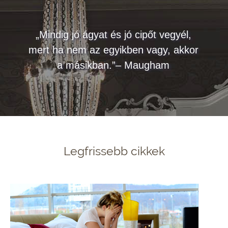
„Mindig jó ágyat és jó cipőt vegyél,
mert ha nem az egyikben vagy, akkor
a másikban.”– Maugham
Legfrissebb cikkek