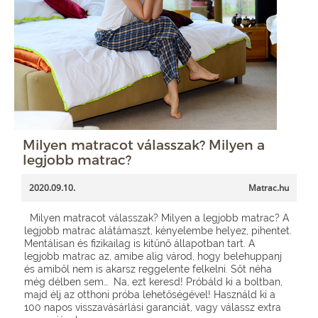
Milyen matracot válasszak? Milyen a
legjobb matrac?
2020.09.10.
Matrac.hu
Milyen matracot válasszak? Milyen a legjobb matrac? A
legjobb matrac alátámaszt, kényelembe helyez, pihentet.
Mentálisan és fizikailag is kitűnő állapotban tart. A
legjobb matrac az, amibe alig várod, hogy belehuppanj
és amiből nem is akarsz reggelente felkelni. Sőt néha
még délben sem… Na, ezt keresd! Próbáld ki a boltban,
majd élj az otthoni próba lehetőségével! Használd ki a
100 napos visszavásárlási garanciát, vagy válassz extra