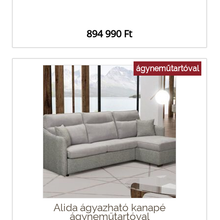
894 990 Ft
ágyneműtartóval
Alida ágyazható kanapé
ágyneműtartóval