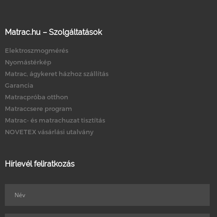
Matrac.hu – Szolgáltatások
Elektroszmogmérés
Nyomástérkép
Matrac, ágykeret házhoz szállítás
Garancia
Matracpróba otthon
Matraccsere program
Matrac- és matrachuzat tisztítás
NOVETEX vásárlási utalvány
Hírlevél feliratkozás