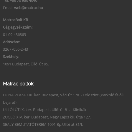
Tel:
+36 70 930 4040
Email:
web@matrac.hu
MatracBolt Kft.
Cégjegyzékszám:
01-09-436863
Adószám:
32677056-2-43
Székhely:
1091 Budapest, Üllői út 95.
Matrac boltok
DUNA PLAZA XIII. ker. Budapest, Váci út 178. - Földszint (Parkoló felőli
bejárat)
ÜLLŐI ÚT IX. ker. Budapest, Üllői út 81. - Klinikák
ZUGLÓ XIV. ker. Budapest, Nagy Lajos kir. útja 127.
SEALY BEMUTATÓTEREM 1091 Bp.Üllői út 81/b