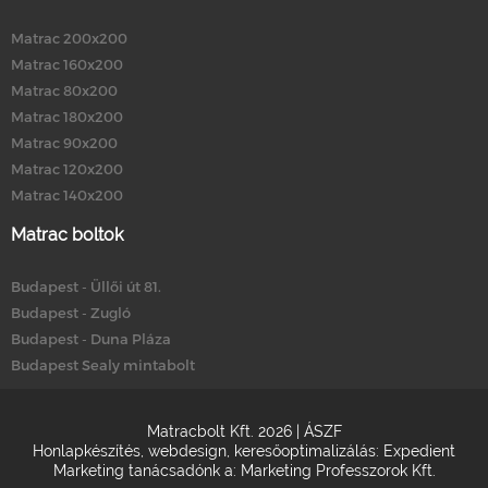
Matrac 200x200
Matrac 160x200
Matrac 80x200
Matrac 180x200
Matrac 90x200
Matrac 120x200
Matrac 140x200
Matrac boltok
Budapest - Üllői út 81.
Budapest - Zugló
Budapest - Duna Pláza
Budapest Sealy mintabolt
Matracbolt Kft. 2026 |
ÁSZF
Honlapkészítés
,
webdesign
,
keresőoptimalizálás
:
Expedient
Marketing tanácsadónk a:
Marketing Professzorok Kft.