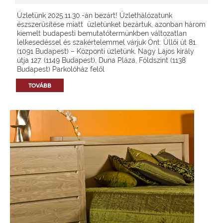
Üzletünk 2025.11.30.-án bezárt! Üzlethálózatunk
észszerűsítése miatt üzletünket bezártuk, azonban három
kiemelt budapesti bemutatótermünkben változatlan
lelkesedéssel és szakértelemmel várjuk Önt: Üllői út 81.
(1091 Budapest) – Központi üzletünk, Nagy Lajos király
útja 127. (1149 Budapest), Duna Pláza, Földszint (1138
Budapest) Parkolóház felől
TOVÁBB