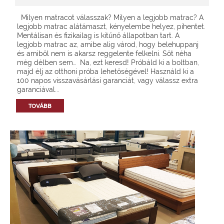
Milyen matracot válasszak? Milyen a legjobb matrac? A
legjobb matrac alátámaszt, kényelembe helyez, pihentet.
Mentálisan és fizikailag is kitűnő állapotban tart. A
legjobb matrac az, amibe alig várod, hogy belehuppanj
és amiből nem is akarsz reggelente felkelni. Sőt néha
még délben sem… Na, ezt keresd! Próbáld ki a boltban,
majd élj az otthoni próba lehetőségével! Használd ki a
100 napos visszavásárlási garanciát, vagy válassz extra
garanciával...
TOVÁBB