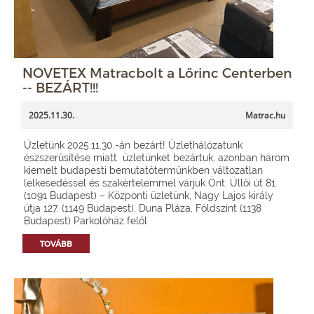
NOVETEX Matracbolt a Lőrinc Centerben
-- BEZÁRT!!!
2025.11.30.
Matrac.hu
Üzletünk 2025.11.30.-án bezárt! Üzlethálózatunk
észszerűsítése miatt üzletünket bezártuk, azonban három
kiemelt budapesti bemutatótermünkben változatlan
lelkesedéssel és szakértelemmel várjuk Önt: Üllői út 81.
(1091 Budapest) – Központi üzletünk, Nagy Lajos király
útja 127. (1149 Budapest), Duna Pláza, Földszint (1138
Budapest) Parkolóház felől
TOVÁBB