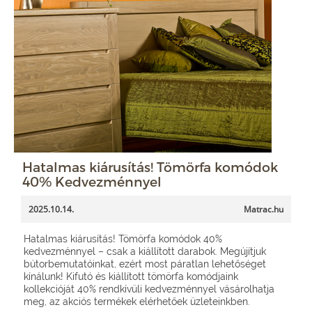
Hatalmas kiárusítás! Tömörfa komódok
40% Kedvezménnyel
2025.10.14.
Matrac.hu
Hatalmas kiárusítás! Tömörfa komódok 40%
kedvezménnyel – csak a kiállított darabok. Megújítjuk
bútorbemutatóinkat, ezért most páratlan lehetőséget
kínálunk! Kifutó és kiállított tömörfa komódjaink
kollekcióját 40% rendkívüli kedvezménnyel vásárolhatja
meg, az akciós termékek elérhetőek üzleteinkben.