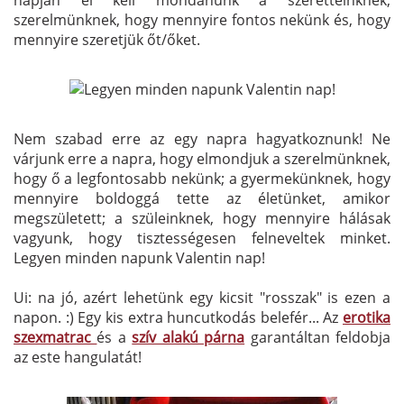
szerelmünknek, hogy mennyire fontos nekünk és, hogy
mennyire szeretjük őt/őket.
Nem szabad erre az egy napra hagyatkoznunk! Ne
várjunk erre a napra, hogy elmondjuk a szerelmünknek,
hogy ő a legfontosabb nekünk; a gyermekünknek, hogy
mennyire boldoggá tette az életünket, amikor
megszületett; a szüleinknek, hogy mennyire hálásak
vagyunk, hogy tisztességesen felneveltek minket.
Legyen minden napunk Valentin nap!
Ui: na jó, azért lehetünk egy kicsit "rosszak" is ezen a
napon. :) Egy kis extra huncutkodás belefér... Az
erotika
szexmatrac
és a
szív alakú párna
garantáltan feldobja
az este hangulatát!