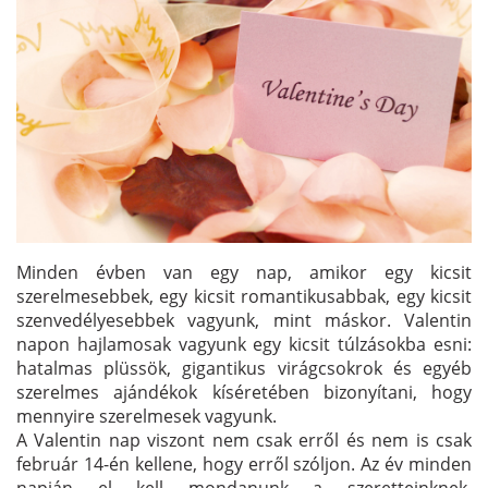
Minden évben van egy nap, amikor egy kicsit
szerelmesebbek, egy kicsit romantikusabbak, egy kicsit
szenvedélyesebbek vagyunk, mint máskor. Valentin
napon hajlamosak vagyunk egy kicsit túlzásokba esni:
hatalmas plüssök, gigantikus virágcsokrok és egyéb
szerelmes ajándékok kíséretében bizonyítani, hogy
mennyire szerelmesek vagyunk.
A Valentin nap viszont nem csak erről és nem is csak
február 14-én kellene, hogy erről szóljon. Az év minden
napján el kell mondanunk a szeretteinknek,