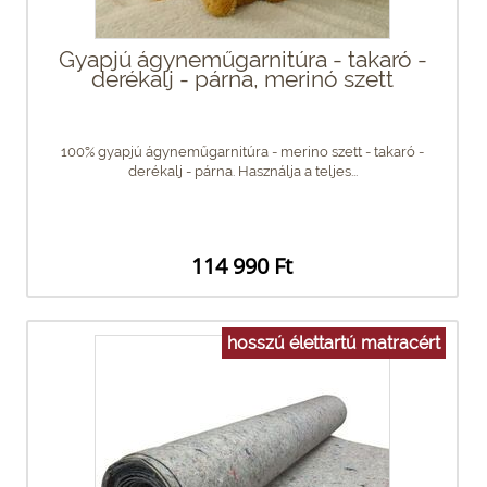
Gyapjú ágyneműgarnitúra - takaró -
derékalj - párna, merinó szett
100% gyapjú ágyneműgarnitúra - merino szett - takaró -
derékalj - párna. Használja a teljes...
114 990 Ft
hosszú élettartú matracért