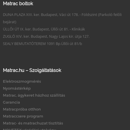
Matrac boltok
DUNA PLAZA XIII. ker. Budapest, Váci út 178. - Földszint (Parkoló felőli
bejárat)
ÜLLŐI ÚT IX. ker. Budapest, Üllői út 81. - Klinikák
ZUGLÓ XIV. ker. Budapest, Nagy Lajos kir. útja 127.
SEALY BEMUTATÓTEREM 1091 Bp.Üllői út 81/b
Matrac.hu – Szolgáltatások
Elektroszmogmérés
Nyomástérkép
Matrac, ágykeret házhoz szállítás
Garancia
Matracpróba otthon
Matraccsere program
Matrac- és matrachuzat tisztítás
NOVETEX vásárlási utalvány