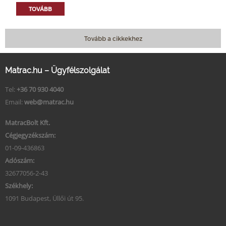
TOVÁBB
Tovább a cikkekhez
Matrac.hu – Ügyfélszolgálat
Tel:
+36 70 930 4040
Email:
web@matrac.hu
MatracBolt Kft.
Cégjegyzékszám:
01-09-436863
Adószám:
32677056-2-43
Székhely:
1091 Budapest, Üllői út 95.