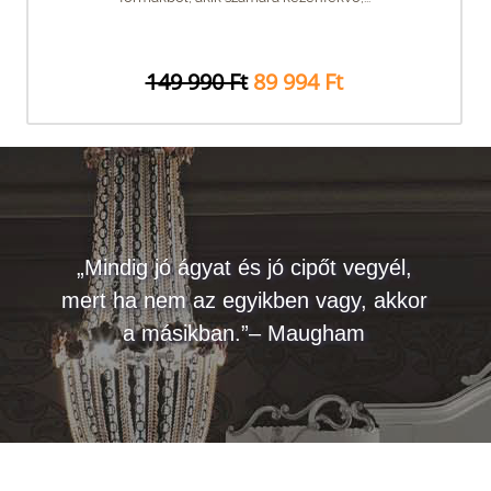
149 990 Ft
89 994 Ft
„Mindig jó ágyat és jó cipőt vegyél,
mert ha nem az egyikben vagy, akkor
a másikban.”– Maugham